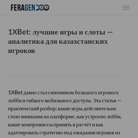
Skip
Menu
to
main
content
1XBet: лучшие игры и слоты —
аналитика для казахстанских
игроков
1XBet давно стал синонимом большого игрового
лобби и гибкого мобильного доступа. Эта статья —
практический разбор: какие игры действительно
стоят внимания на платформе, как устроено лобби,
какие компромиссы принять в расчёт и как
адаптировать стратегию под ожидания игроков из