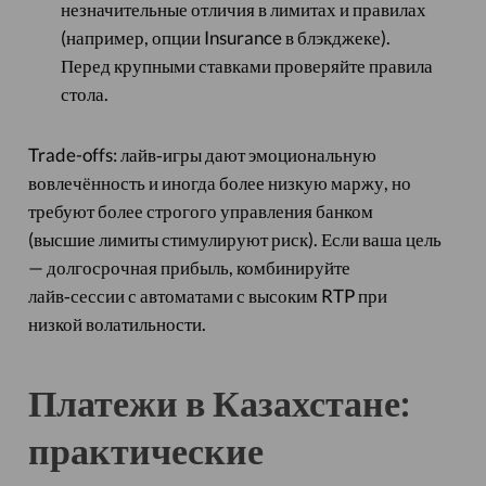
незначительные отличия в лимитах и правилах
(например, опции Insurance в блэкджеке).
Перед крупными ставками проверяйте правила
стола.
Trade-offs: лайв‑игры дают эмоциональную
вовлечённость и иногда более низкую маржу, но
требуют более строгого управления банком
(высшие лимиты стимулируют риск). Если ваша цель
— долгосрочная прибыль, комбинируйте
лайв‑сессии с автоматами с высоким RTP при
низкой волатильности.
Платежи в Казахстане:
практические