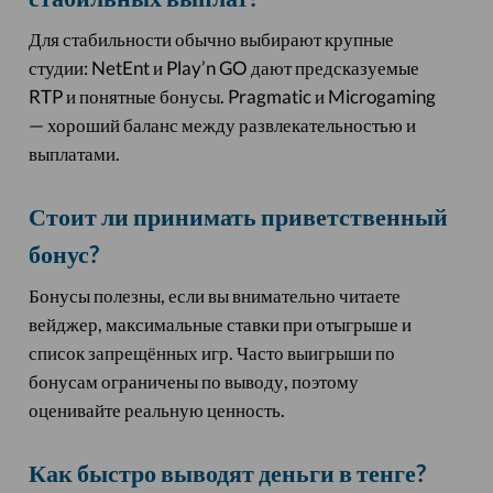
Для стабильности обычно выбирают крупные
студии: NetEnt и Play’n GO дают предсказуемые
RTP и понятные бонусы. Pragmatic и Microgaming
— хороший баланс между развлекательностью и
выплатами.
Стоит ли принимать приветственный
бонус?
Бонусы полезны, если вы внимательно читаете
вейджер, максимальные ставки при отыгрыше и
список запрещённых игр. Часто выигрыши по
бонусам ограничены по выводу, поэтому
оценивайте реальную ценность.
Как быстро выводят деньги в тенге?