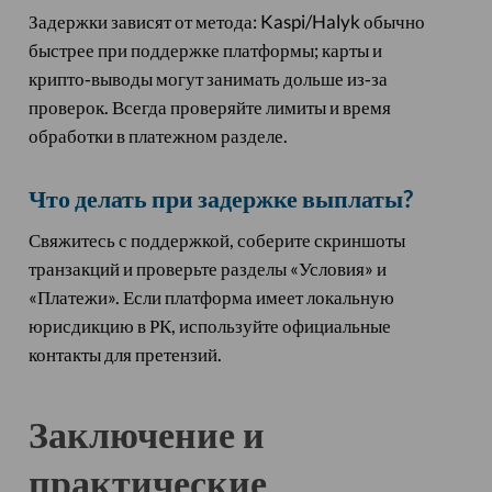
Задержки зависят от метода: Kaspi/Halyk обычно
быстрее при поддержке платформы; карты и
крипто‑выводы могут занимать дольше из‑за
проверок. Всегда проверяйте лимиты и время
обработки в платежном разделе.
Что делать при задержке выплаты?
Свяжитесь с поддержкой, соберите скриншоты
транзакций и проверьте разделы «Условия» и
«Платежи». Если платформа имеет локальную
юрисдикцию в РК, используйте официальные
контакты для претензий.
Заключение и
практические