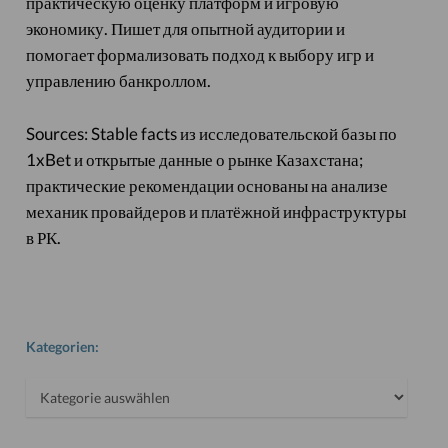
практическую оценку платформ и игровую
экономику. Пишет для опытной аудитории и
помогает формализовать подход к выбору игр и
управлению банкроллом.
Sources: Stable facts из исследовательской базы по
1xBet и открытые данные о рынке Казахстана;
практические рекомендации основаны на анализе
механик провайдеров и платёжной инфраструктуры
в РК.
Kategorien:
Kategorien: