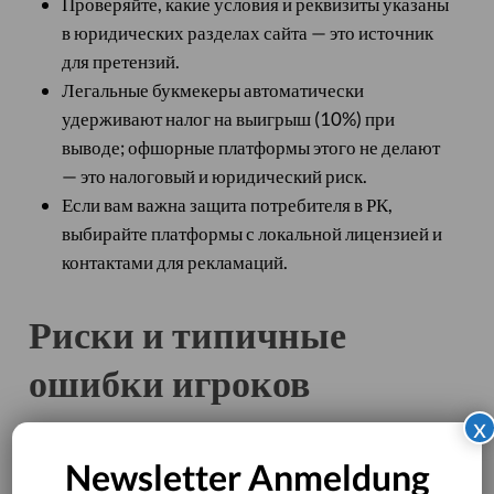
Проверяйте, какие условия и реквизиты указаны
в юридических разделах сайта — это источник
для претензий.
Легальные букмекеры автоматически
удерживают налог на выигрыш (10%) при
выводе; офшорные платформы этого не делают
— это налоговый и юридический риск.
Если вам важна защита потребителя в РК,
выбирайте платформы с локальной лицензией и
контактами для рекламаций.
Риски и типичные
ошибки игроков
x
Игроки часто совершают однотипные ошибки,
которые можно минимизировать простыми
Newsletter Anmeldung
правилами: