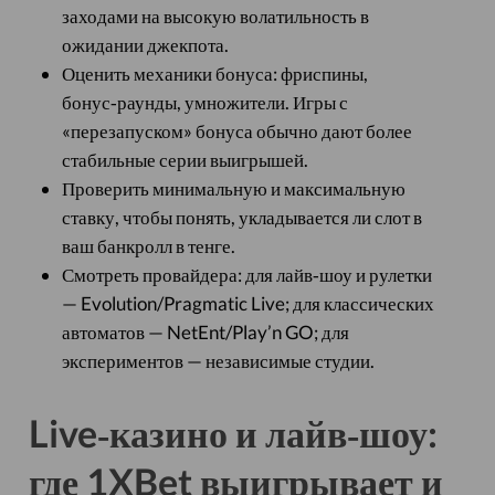
заходами на высокую волатильность в
ожидании джекпота.
Оценить механики бонуса: фриспины,
бонус‑раунды, умножители. Игры с
«перезапуском» бонуса обычно дают более
стабильные серии выигрышей.
Проверить минимальную и максимальную
ставку, чтобы понять, укладывается ли слот в
ваш банкролл в тенге.
Смотреть провайдера: для лайв‑шоу и рулетки
— Evolution/Pragmatic Live; для классических
автоматов — NetEnt/Play’n GO; для
экспериментов — независимые студии.
Live‑казино и лайв‑шоу:
где 1XBet выигрывает и