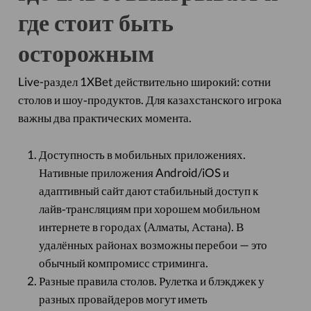
где стоит быть
осторожным
Live-раздел 1XBet действительно широкий: сотни
столов и шоу‑продуктов. Для казахстанского игрока
важны два практических момента.
Доступность в мобильных приложениях.
Нативные приложения Android/iOS и
адаптивный сайт дают стабильный доступ к
лайв‑трансляциям при хорошем мобильном
интернете в городах (Алматы, Астана). В
удалённых районах возможны перебои — это
обычный компромисс стриминга.
Разные правила столов. Рулетка и блэкджек у
разных провайдеров могут иметь