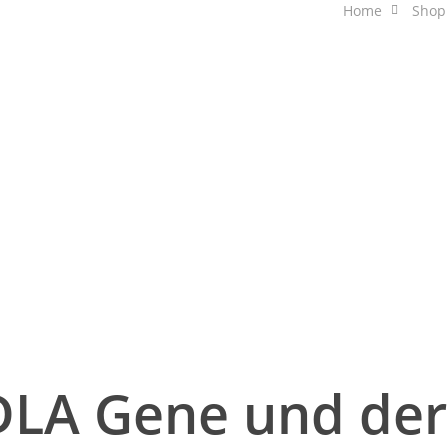
Home
Shop
D
og –
L
eukocyt
DLA Gene und der