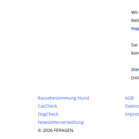
Wir
Ret
Hap
Sie
kon
Die
[so
Rassebestimmung Hund
AGB
CatCheck
Datens
DogCheck
Impre
Newsletterverwaltung
© 2026 FERAGEN.