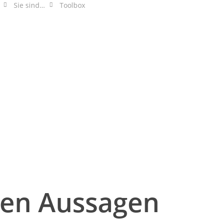
Sie sind…
Toolbox
myFERAGEN
e –
A
ntigen
en Aussagen