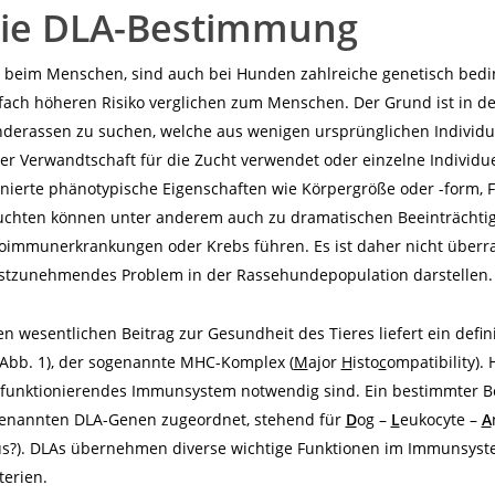
ie DLA-Bestimmung
 beim Menschen, sind auch bei Hunden zahlreiche genetisch bedin
lfach höheren Risiko verglichen zum Menschen. Der Grund ist in de
derassen zu suchen, welche aus wenigen ursprünglichen Individu
er Verwandtschaft für die Zucht verwendet oder einzelne Individ
inierte phänotypische Eigenschaften wie Körpergröße oder -form, F
uchten können unter anderem auch zu dramatischen Beeinträchti
oimmunerkrankungen oder Krebs führen. Es ist daher nicht überra
stzunehmendes Problem in der Rassehundepopulation darstellen.
en wesentlichen Beitrag zur Gesundheit des Tieres liefert ein de
Abb. 1
), der sogenannte MHC-Komplex (
M
ajor
H
isto
c
ompatibility).
 funktionierendes Immunsystem notwendig sind. Ein bestimmter B
enannten DLA-Genen zugeordnet, stehend für
D
og –
L
eukocyte –
A
us?). DLAs übernehmen diverse wichtige Funktionen im Immunsyste
terien.