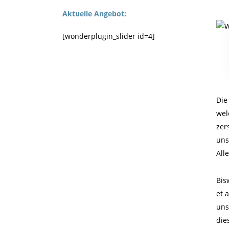
Aktuelle Angebot:
[wonderplugin_slider id=4]
Die
wel
zer
uns
All
Bis
et a
uns
die