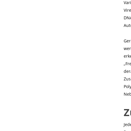
Var
Vir
DNA
Aut
Ger
wer
erk
„Fr
der
Zus
Pol
Neb
Z
Jed