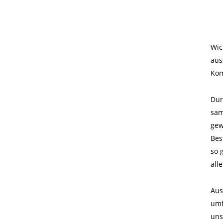
Wic
aus
Kom
Dur
sam
gew
Bes
so 
all
Aus
umf
uns