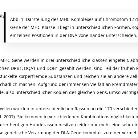
Abb. 1: Darstellung des MHC-Komplexes auf Chromosom 12 de
Gene der MHC-Klasse II liegt in unterschiedlichen Formen, so
einzelnen Positionen in der DNA voneinander unterscheiden.
 MHC-Gene werden in drei unterschiedliche Klassen eingeteilt, abhä
chen DRB1, DQA1 und DQB1 gezählt werden, sind Teil der frühen 
stückelte körperfremde Substanzen und reichen sie an andere Zell
chädlich machen. Aufgrund der immensen Vielfalt an Fremdmateria
ele, also unterschiedlicher Kopien des gleichen Gens, umso wichtige
weilen wurden in unterschiedlichen Rassen an die 170 verschied
l.
2007). Sie kommen in verschiedenen Kombinationsmöglichkeiten,
erer heutigen Hunderassen besitzen leider nur mehr eine sehr ein
se genetische Verarmung der DLA-Gene kommt es zu einer vermehr