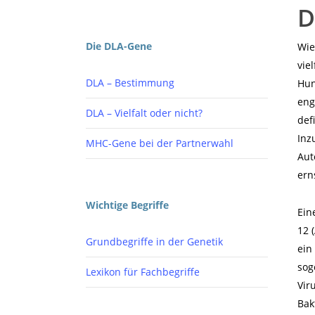
D
Die DLA-Gene
Wie
vie
DLA – Bestimmung
Hun
eng
DLA – Vielfalt oder nicht?
def
Inz
MHC-Gene bei der Partnerwahl
Aut
ern
Wichtige Begriffe
Ein
12 (
Grundbegriffe in der Genetik
ein
sog
Lexikon für Fachbegriffe
Vir
Bak