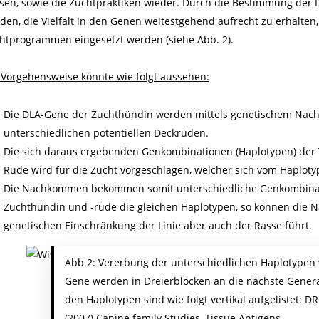
sen, sowie die Zuchtpraktiken wieder. Durch die Bestimmung der 
den, die Vielfalt in den Genen weitestgehend aufrecht zu erhalte
htprogrammen eingesetzt werden (siehe
Abb. 2
).
 Vorgehensweise könnte wie folgt aussehen:
Die DLA-Gene der Zuchthündin werden mittels genetischem Nachw
unterschiedlichen potentiellen Deckrüden.
Die sich daraus ergebenden Genkombinationen (Haplotypen) der 
Rüde wird für die Zucht vorgeschlagen, welcher sich vom Haplot
Die Nachkommen bekommen somit unterschiedliche Genkombinatio
Zuchthündin und -rüde die gleichen Haplotypen, so können die 
genetischen Einschränkung der Linie aber auch der Rasse führt.
Abb 2: Vererbung der unterschiedlichen Haplotypen 
Gene werden in Dreierblöcken an die nächste Generat
den Haplotypen sind wie folgt vertikal aufgelistet: 
(2007) Canine family Studies, Tissue Antigens.