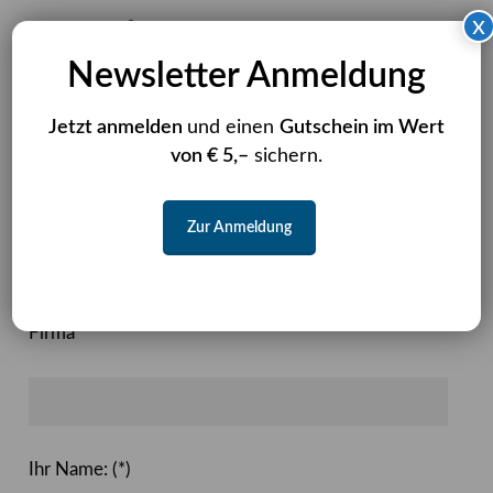
x
Kontakt treten?
Newsletter Anmeldung
Dann haben Sie hier die Möglichkeit:
Jetzt anmelden
und einen
Gutschein im Wert
von € 5,–
sichern.
Anrede
Zur Anmeldung
Firma
Ihr Name: (*)