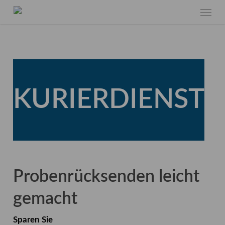
Skip
Menu
to
main
content
KURIERDIENST
Probenrücksenden leicht
gemacht
Sparen Sie