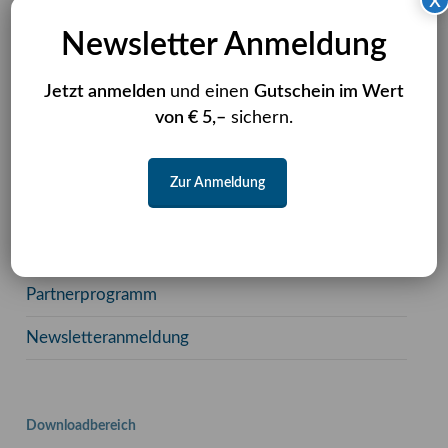
x
KUBEOS GmbH
Newsletter Anmeldung
c/o FERAGEN
Niedervillern 8
Jetzt anmelden
und einen
Gutschein im Wert
83410 Laufen
von € 5,–
sichern.
Zur Anmeldung
Dienstleistungsangebot
Dienstleistungsangebot
Partnerprogramm
Newsletteranmeldung
Downloadbereich