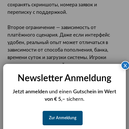
сохранять скриншоты, номера заявок и
переписку с поддержкой.
Второе ограничение — зависимость от
платёжного сценария. Даже если интерфейс
удобен, реальный опыт может отличаться в
зависимости от способа пополнения, банка,
времени суток и загрузки системы. Игроки
x
часто ждут «мгновенный вывод всегда», но на
практике скорость зависит от проверки данных
Newsletter Anmeldung
и внутренней обработки заявки. Поэтому
разумнее ориентироваться не на обещание
Jetzt anmelden
und einen
Gutschein im Wert
«без задержек», а на собственную дисциплину:
von € 5,–
sichern.
заранее пройти верификацию, не менять
реквизиты без необходимости и не дробить
операции хаотично.
Zur Anmeldung