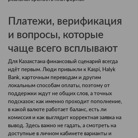
Платежи, верификация
и вопросы, которые
чаще всего всплывают
Для Казахстана финансовый сценарий всегда
идёт первым. Люди привыкли к Kaspi, Halyk
Bank, карточным переводам и другим
локальным способам оплаты, поэтому от
поддержки ждут не общих слов, а точных
подсказок: как именно проходит пополнение,
в какой валюте работает баланс, есть ли
комиссия и как выглядит корректная заявка на
вывод. Здесь важно не гадать, а смотреть на
доступные в личном кабинете варианты и