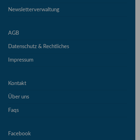
Newsletterverwaltung
AGB
Datenschutz & Rechtliches
Impressum
Kontakt
Über uns
Faqs
Facebook