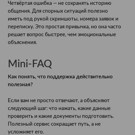
Четвёртая ошибка — не сохранять историю
общения. Для спорных ситуаций полезно
иметь под рукой скриншоты, номера заявок и
переписку. Это простая привычка, но она часто
решает вопрос быстрее, чем эмоциональные
объяснения.
Mini-FAQ
Как понять, что поддержка действительно
полезная?
Если вам не просто отвечают, а объясняют
следующий шаг: что нажать, какие данные
проверить и какие документы подготовить.
Полезный сервис сокращает путь, а не
усложняет его.