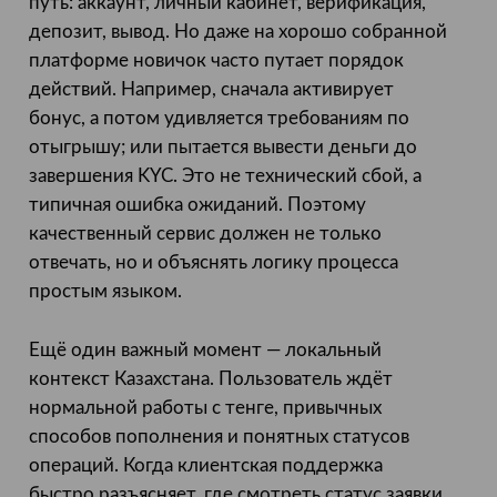
путь: аккаунт, личный кабинет, верификация,
депозит, вывод. Но даже на хорошо собранной
платформе новичок часто путает порядок
действий. Например, сначала активирует
бонус, а потом удивляется требованиям по
отыгрышу; или пытается вывести деньги до
завершения KYC. Это не технический сбой, а
типичная ошибка ожиданий. Поэтому
качественный сервис должен не только
отвечать, но и объяснять логику процесса
простым языком.
Ещё один важный момент — локальный
контекст Казахстана. Пользователь ждёт
нормальной работы с тенге, привычных
способов пополнения и понятных статусов
операций. Когда клиентская поддержка
быстро разъясняет, где смотреть статус заявки