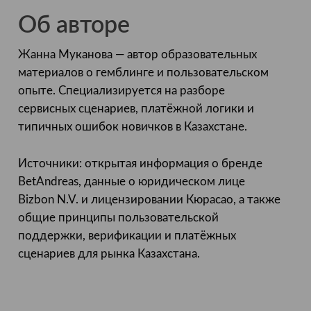
Об авторе
Жанна Муканова — автор образовательных
материалов о гемблинге и пользовательском
опыте. Специализируется на разборе
сервисных сценариев, платёжной логики и
типичных ошибок новичков в Казахстане.
Источники: открытая информация о бренде
BetAndreas, данные о юридическом лице
Bizbon N.V. и лицензировании Кюрасао, а также
общие принципы пользовательской
поддержки, верификации и платёжных
сценариев для рынка Казахстана.