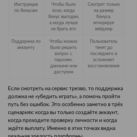
Инструкция
Чтобы было
Смотрят только
по бонусам
ясно, когда
на размер
бонус выгоден,
бонуса,
а когда лучше
игнорируя
не брать его
вейджер
Поддержка по
Чтобы можно
Пользователь
аккаунту
было решить
тянет до
вопрос с
последнего и
паролем,
усложняет
данными или
восстановление
доступом
Если смотреть на сервис трезво, то поддержка
должна не «убедить играть», а помочь пройти
путь без ошибок. Это особенно заметно в трёх
сценариях: когда вы только создаёте аккаунт,
когда проходите проверку личности и когда
ждёте выплату. Именно в этих точках видна
реальная зрелость платформы.