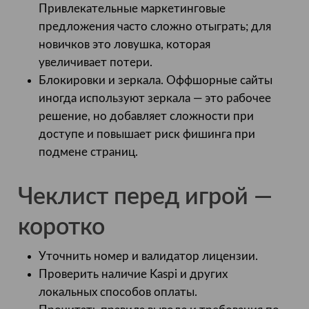
Привлекательные маркетинговые
предложения часто сложно отыграть; для
новичков это ловушка, которая
увеличивает потери.
Блокировки и зеркала. Оффшорные сайты
иногда используют зеркала — это рабочее
решение, но добавляет сложности при
доступе и повышает риск фишинга при
подмене страниц.
Чеклист перед игрой —
коротко
Уточнить номер и валидатор лицензии.
Проверить наличие Kaspi и других
локальных способов оплаты.