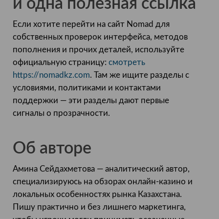
и одна полезная ссылка
Если хотите перейти на сайт Nomad для
собственных проверок интерфейса, методов
пополнения и прочих деталей, используйте
официальную страницу:
смотреть
https://nomadkz.com
. Там же ищите разделы с
условиями, политиками и контактами
поддержки — эти разделы дают первые
сигналы о прозрачности.
Об авторе
Амина Сейдахметова — аналитический автор,
специализируюсь на обзорах онлайн‑казино и
локальных особенностях рынка Казахстана.
Пишу практично и без лишнего маркетинга,