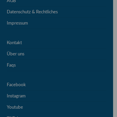
AGB
Datenschutz & Rechtliches
Impressum
Kontakt
Über uns
Faqs
Facebook
Instagram
Youtube