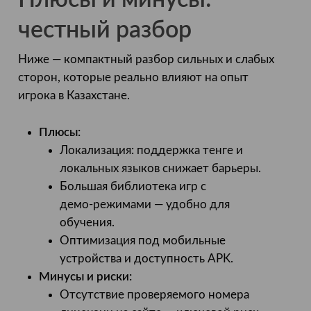
Плюсы и минусы:
честный разбор
Ниже — компактный разбор сильных и слабых
сторон, которые реально влияют на опыт
игрока в Казахстане.
Плюсы:
Локализация: поддержка тенге и
локальных языков снижает барьеры.
Большая библиотека игр с
демо‑режимами — удобно для
обучения.
Оптимизация под мобильные
устройства и доступность APK.
Минусы и риски:
Отсутствие проверяемого номера