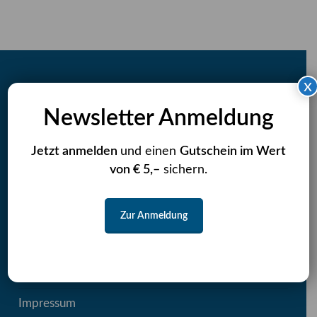
x
Rassebestimmung Hund
Newsletter Anmeldung
CatCheck
Jetzt anmelden
und einen
Gutschein im Wert
DogCheck
von € 5,–
sichern.
Newsletterverwaltung
Zur Anmeldung
AGB
Datenschutz & Rechtliches
Impressum