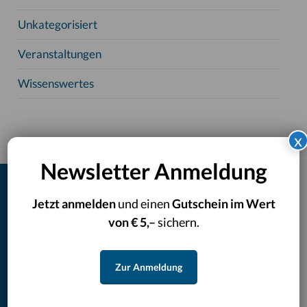
Unkategorisiert
Veranstaltungen
Wissenswertes
x
Newsletter Anmeldung
Jetzt anmelden
und einen
Gutschein im Wert
Rassebestimmung Hund
von € 5,–
sichern.
CatCheck
Zur Anmeldung
DogCheck
Newsletterverwaltung