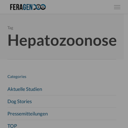
Skip
Menu
to
main
content
Tag
Hepatozoonose
Categories
Aktuelle Studien
Dog Stories
Pressemitteilungen
TOP