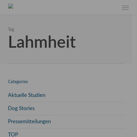
Skip
Menu
to
main
content
Tag
Lahmheit
Categories
Aktuelle Studien
Dog Stories
Pressemitteilungen
TOP