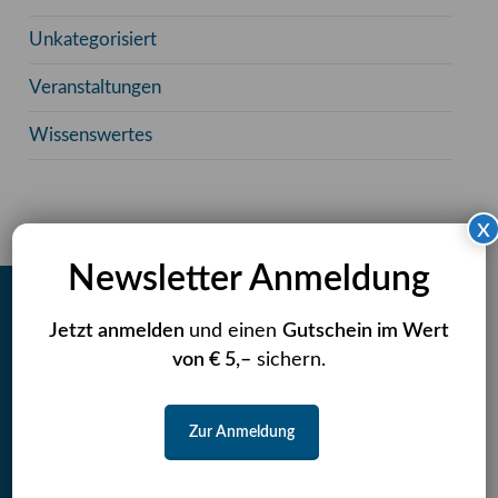
Unkategorisiert
Veranstaltungen
Wissenswertes
x
Newsletter Anmeldung
Jetzt anmelden
und einen
Gutschein im Wert
Rassebestimmung Hund
von € 5,–
sichern.
CatCheck
Zur Anmeldung
DogCheck
Newsletterverwaltung