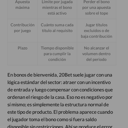
Apuesta
Límite por jugada
Perder el bono
máxima
mientras el bono
por una apuesta
está activo
sobre el tope
Contribución
Cuánto suma cada
Jugar títulos
por juego
título al requisito
excluidos o de
baja contribución
Plazo
Tiempo disponible
No alcanzar el
para cumplir la
volumen dentro
condición
del periodo
En bonos de bienvenida, 20Bet suele jugar con una
lógica estándar del sector: atraer con un incentivo
de entrada y luego compensar con condiciones que
ordenan el riesgo de la casa. Eso no es negativo por
sí mismo; es simplemente la estructura normal de
este tipo de producto. El problema aparece cuando
el jugador toma el bono como si fuera saldo
disponible sin restricciones. Ahí se produce el error