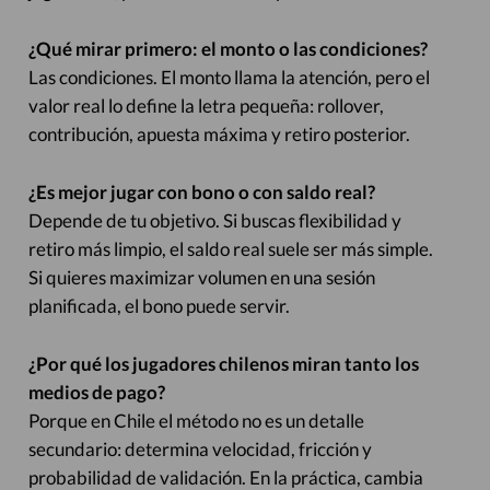
¿Qué mirar primero: el monto o las condiciones?
Las condiciones. El monto llama la atención, pero el
valor real lo define la letra pequeña: rollover,
contribución, apuesta máxima y retiro posterior.
¿Es mejor jugar con bono o con saldo real?
Depende de tu objetivo. Si buscas flexibilidad y
retiro más limpio, el saldo real suele ser más simple.
Si quieres maximizar volumen en una sesión
planificada, el bono puede servir.
¿Por qué los jugadores chilenos miran tanto los
medios de pago?
Porque en Chile el método no es un detalle
secundario: determina velocidad, fricción y
probabilidad de validación. En la práctica, cambia