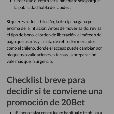
Creer que el retiro será inmediato solo porque
la publicidad habla de rapidez.
Si quieres reducir fricción, la disciplina gana por
encima de la intuición. Antes de mover saldo, revisa
el tipo de bono, el orden de liberación, el método de
pago que usarás y la ruta de retiro. En mercados
como el chileno, donde el acceso puede cambiar por
bloqueos o validaciones externas, la preparación
vale más que la urgencia.
Checklist breve para
decidir si te conviene una
promoción de 20Bet
¿El bono calza con tu juego habitual o te obliga a