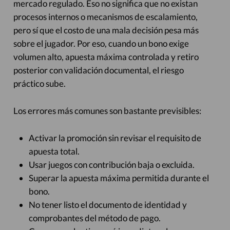
mercado regulado. Eso no significa que no existan
procesos internos o mecanismos de escalamiento,
pero sí que el costo de una mala decisión pesa más
sobre el jugador. Por eso, cuando un bono exige
volumen alto, apuesta máxima controlada y retiro
posterior con validación documental, el riesgo
práctico sube.
Los errores más comunes son bastante previsibles:
Activar la promoción sin revisar el requisito de
apuesta total.
Usar juegos con contribución baja o excluida.
Superar la apuesta máxima permitida durante el
bono.
No tener listo el documento de identidad y
comprobantes del método de pago.