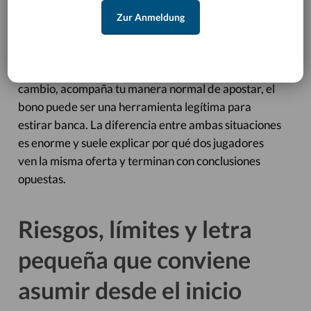
Zur Anmeldung
Una regla útil: si la promoción te obliga a cambiar
radicalmente tu estilo de juego, su valor real
probablemente sea menor al que parece. Si, en
cambio, acompaña tu manera normal de apostar, el
bono puede ser una herramienta legítima para
estirar banca. La diferencia entre ambas situaciones
es enorme y suele explicar por qué dos jugadores
ven la misma oferta y terminan con conclusiones
opuestas.
Riesgos, límites y letra
pequeña que conviene
asumir desde el inicio