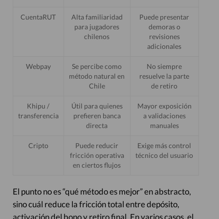
CuentaRUT
Alta familiaridad
Puede presentar
para jugadores
demoras o
chilenos
revisiones
adicionales
Webpay
Se percibe como
No siempre
método natural en
resuelve la parte
Chile
de retiro
Khipu /
Útil para quienes
Mayor exposición
transferencia
prefieren banca
a validaciones
directa
manuales
Cripto
Puede reducir
Exige más control
fricción operativa
técnico del usuario
en ciertos flujos
El punto no es “qué método es mejor” en abstracto,
sino cuál reduce la fricción total entre depósito,
activación del bono y retiro final. En varios casos, el