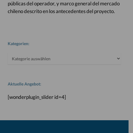
públicas del operador, y marco general del mercado
chileno descrito en los antecedentes del proyecto.
Kategorien:
Kategorien:
Aktuelle Angebot:
[wonderplugin_slider id=4]