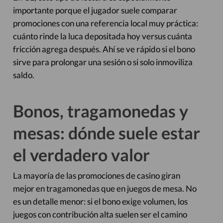
importante porque el jugador suele comparar
promociones con una referencia local muy práctica:
cuánto rinde la luca depositada hoy versus cuánta
fricción agrega después. Ahí se ve rápido si el bono
sirve para prolongar una sesión o si solo inmoviliza
saldo.
Bonos, tragamonedas y
mesas: dónde suele estar
el verdadero valor
La mayoría de las promociones de casino giran
mejor en tragamonedas que en juegos de mesa. No
es un detalle menor: si el bono exige volumen, los
juegos con contribución alta suelen ser el camino