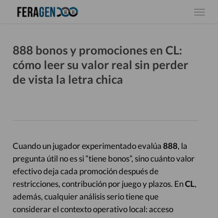
Skip
Menu
to
main
content
888 bonos y promociones en CL:
cómo leer su valor real sin perder
de vista la letra chica
Cuando un jugador experimentado evalúa
888
, la
pregunta útil no es si “tiene bonos”, sino cuánto valor
efectivo deja cada promoción después de
restricciones, contribución por juego y plazos. En
CL
,
además, cualquier análisis serio tiene que
considerar el contexto operativo local: acceso