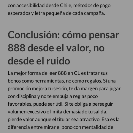
con accesibilidad desde Chile, métodos de pago
esperados y letra pequeña de cada campaña.
Conclusión: cómo pensar
888 desde el valor, no
desde el ruido
La mejor forma de leer 888 en CL es tratar sus
bonos como herramientas, no como regalos. Si una
promoción mejora tu sesión, te da margen para jugar
con disciplina y no te empuja a reglas poco
favorables, puede ser útil. Si te obliga a perseguir
volumen excesivo o limita demasiado tu salida,
pierde valor aunque el titular sea atractivo. Esa es la
diferencia entre mirar el bono con mentalidad de