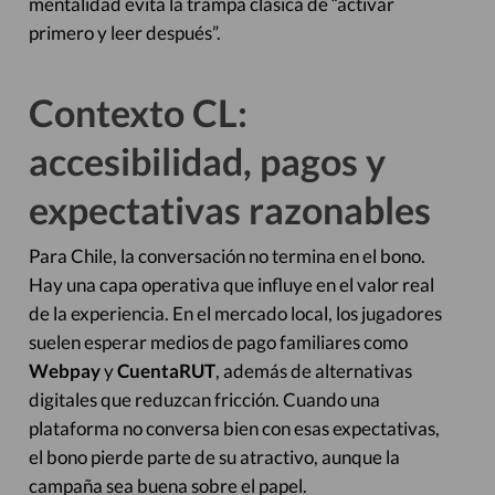
mentalidad evita la trampa clásica de “activar
primero y leer después”.
Contexto CL:
accesibilidad, pagos y
expectativas razonables
Para Chile, la conversación no termina en el bono.
Hay una capa operativa que influye en el valor real
de la experiencia. En el mercado local, los jugadores
suelen esperar medios de pago familiares como
Webpay
y
CuentaRUT
, además de alternativas
digitales que reduzcan fricción. Cuando una
plataforma no conversa bien con esas expectativas,
el bono pierde parte de su atractivo, aunque la
campaña sea buena sobre el papel.