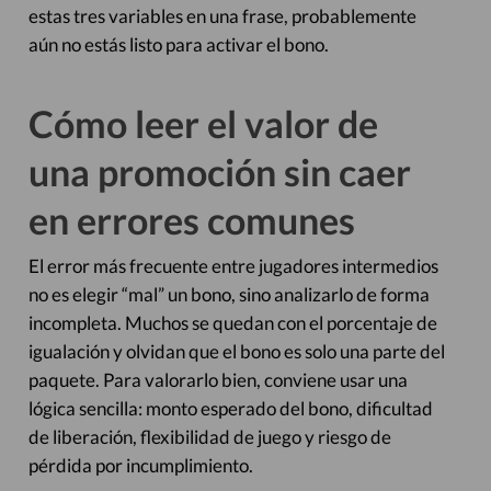
estas tres variables en una frase, probablemente
aún no estás listo para activar el bono.
Cómo leer el valor de
una promoción sin caer
en errores comunes
El error más frecuente entre jugadores intermedios
no es elegir “mal” un bono, sino analizarlo de forma
incompleta. Muchos se quedan con el porcentaje de
igualación y olvidan que el bono es solo una parte del
paquete. Para valorarlo bien, conviene usar una
lógica sencilla: monto esperado del bono, dificultad
de liberación, flexibilidad de juego y riesgo de
pérdida por incumplimiento.