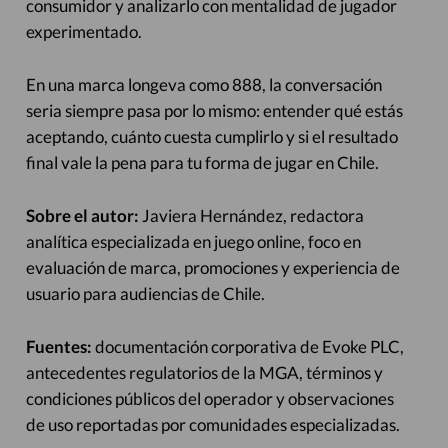
consumidor y analizarlo con mentalidad de jugador
experimentado.
En una marca longeva como 888, la conversación
seria siempre pasa por lo mismo: entender qué estás
aceptando, cuánto cuesta cumplirlo y si el resultado
final vale la pena para tu forma de jugar en Chile.
Sobre el autor:
Javiera Hernández, redactora
analítica especializada en juego online, foco en
evaluación de marca, promociones y experiencia de
usuario para audiencias de Chile.
Fuentes:
documentación corporativa de Evoke PLC,
antecedentes regulatorios de la MGA, términos y
condiciones públicos del operador y observaciones
de uso reportadas por comunidades especializadas.