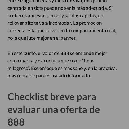
entre tragamonedas y mesa en vivo, una promo
centrada en slots puede no ser la más adecuada. Si
prefieres apuestas cortas y salidas rápidas, un
rollover alto te va a incomodar. La promoción
correcta es la que calza con tu comportamiento real,
no la que luce mejor en el banner.
En este punto, el valor de 888 se entiende mejor
como marca y estructura que como “bono
milagroso”. Ese enfoque es más sano y, en la práctica,
más rentable para el usuario informado.
Checklist breve para
evaluar una oferta de
888