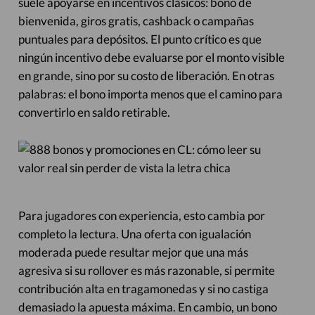
suele apoyarse en incentivos clásicos: bono de
bienvenida, giros gratis, cashback o campañas
puntuales para depósitos. El punto crítico es que
ningún incentivo debe evaluarse por el monto visible
en grande, sino por su costo de liberación. En otras
palabras: el bono importa menos que el camino para
convertirlo en saldo retirable.
Para jugadores con experiencia, esto cambia por
completo la lectura. Una oferta con igualación
moderada puede resultar mejor que una más
agresiva si su rollover es más razonable, si permite
contribución alta en tragamonedas y si no castiga
demasiado la apuesta máxima. En cambio, un bono