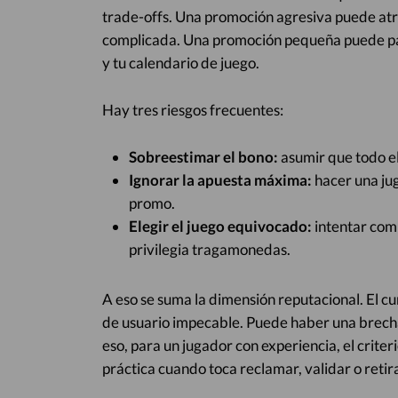
trade-offs. Una promoción agresiva puede atr
complicada. Una promoción pequeña puede par
y tu calendario de juego.
Hay tres riesgos frecuentes:
Sobreestimar el bono:
asumir que todo el 
Ignorar la apuesta máxima:
hacer una jug
promo.
Elegir el juego equivocado:
intentar comp
privilegia tragamonedas.
A eso se suma la dimensión reputacional. El c
de usuario impecable. Puede haber una brecha 
eso, para un jugador con experiencia, el criteri
práctica cuando toca reclamar, validar o retira