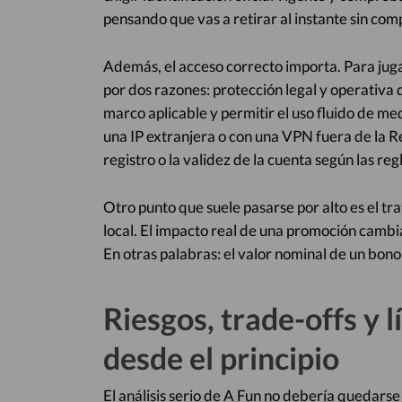
pensando que vas a retirar al instante sin com
Además, el acceso correcto importa. Para juga
por dos razones: protección legal y operativa
marco aplicable y permitir el uso fluido de me
una IP extranjera o con una VPN fuera de la R
registro o la validez de la cuenta según las regl
Otro punto que suele pasarse por alto es el tr
local. El impacto real de una promoción cambia
En otras palabras: el valor nominal de un bono
Riesgos, trade-offs y 
desde el principio
El análisis serio de A Fun no debería quedarse