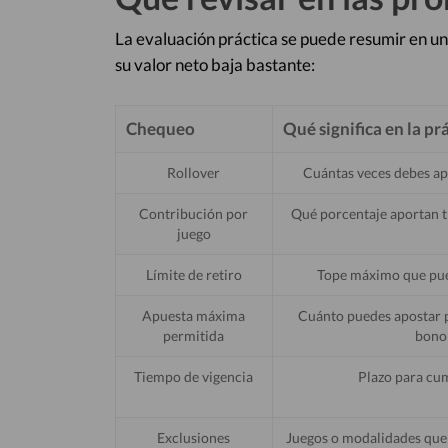
La evaluación práctica se puede resumir en una 
su valor neto baja bastante:
Chequeo
Qué significa en la pr
Rollover
Cuántas veces debes apo
Contribución por
Qué porcentaje aportan 
juego
Límite de retiro
Tope máximo que pue
Apuesta máxima
Cuánto puedes apostar p
permitida
bono 
Tiempo de vigencia
Plazo para cum
Exclusiones
Juegos o modalidades que 