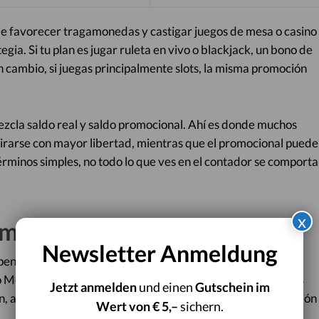
le favorecer tragamonedas y castigar juegos de mesa o casino
tegia. Si tu plan es jugar ruleta en vivo o blackjack, un bono de
n cambio, si juegas principalmente slots, la misma promoción
ezcla saldo real y saldo promocional. Ahí es donde muchos
etirarse con mayor libertad, mientras que el promocional puede
términos simples, no todo lo que ves en el contador se comporta
x
mo afectan el valor del bono
Newsletter Anmeldung
pende del bono, sino del canal de fondeo. Si una plataforma
Mercado Pago, la entrada y salida de capital suele ser más
Jetzt anmelden
und einen
Gutschein im
ón, acelera la activación y hace más fácil probar una promoción
Wert von € 5,–
sichern.