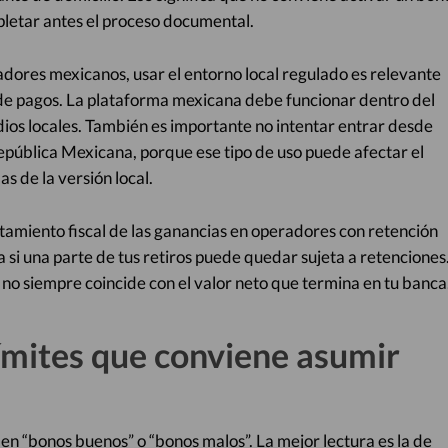
pletar antes el proceso documental.
dores mexicanos, usar el entorno local regulado es relevante
 de pagos. La plataforma mexicana debe funcionar dentro del
dios locales. También es importante no intentar entrar desde
epública Mexicana, porque ese tipo de uso puede afectar el
as de la versión local.
atamiento fiscal de las ganancias en operadores con retención
 si una parte de tus retiros puede quedar sujeta a retenciones
 no siempre coincide con el valor neto que termina en tu banca
límites que conviene asumir
 en “bonos buenos” o “bonos malos”. La mejor lectura es la de