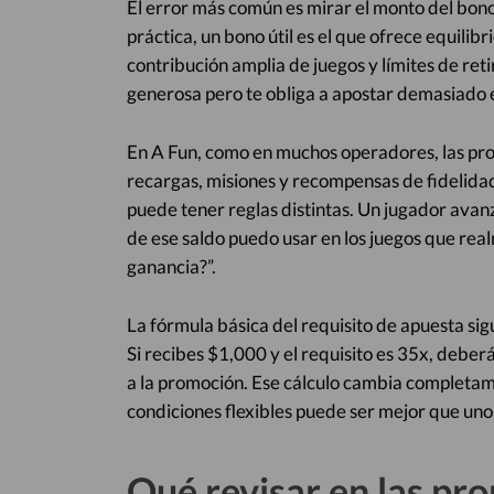
El error más común es mirar el monto del bono 
práctica, un bono útil es el que ofrece equilib
contribución amplia de juegos y límites de re
generosa pero te obliga a apostar demasiado en
En A Fun, como en muchos operadores, las pro
recargas, misiones y recompensas de fidelidad
puede tener reglas distintas. Un jugador avan
de ese saldo puedo usar en los juegos que rea
ganancia?”.
La fórmula básica del requisito de apuesta sig
Si recibes $1,000 y el requisito es 35x, deber
a la promoción. Ese cálculo cambia completam
condiciones flexibles puede ser mejor que uno
Qué revisar en las pr