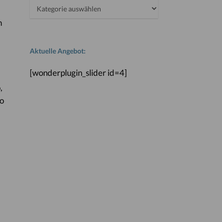
Kategorien:
n
Aktuelle Angebot:
[wonderplugin_slider id=4]
,
lo