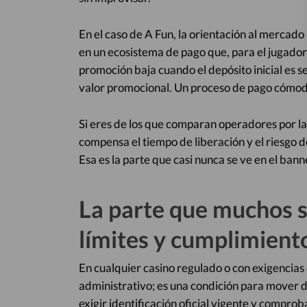
En el caso de A Fun, la orientación al merca
en un ecosistema de pago que, para el jugador l
promoción baja cuando el depósito inicial es se
valor promocional. Un proceso de pago cómod
Si eres de los que comparan operadores por la 
compensa el tiempo de liberación y el riesgo
Esa es la parte que casi nunca se ve en el bann
La parte que muchos s
límites y cumplimient
En cualquier casino regulado o con exigencias 
administrativo; es una condición para mover 
exigir identificación oficial vigente y comprob