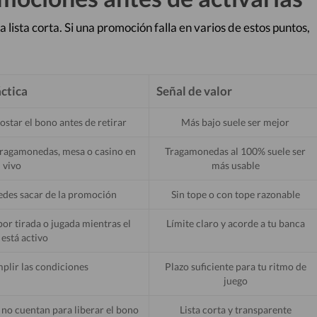
lista corta. Si una promoción falla en varios de estos puntos,
áctica
Señal de valor
star el bono antes de retirar
Más bajo suele ser mejor
tragamonedas, mesa o casino en
Tragamonedas al 100% suele ser
vivo
más usable
des sacar de la promoción
Sin tope o con tope razonable
or tirada o jugada mientras el
Límite claro y acorde a tu banca
está activo
plir las condiciones
Plazo suficiente para tu ritmo de
juego
no cuentan para liberar el bono
Lista corta y transparente