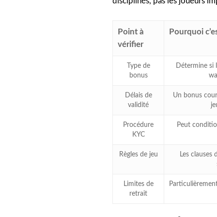
disciplinés, pas les joueurs im
Point à
Pourquoi c’e
vérifier
Type de
Détermine si 
bonus
wa
Délais de
Un bonus cour
validité
je
Procédure
Peut conditio
KYC
Règles de jeu
Les clauses d
Limites de
Particulièremen
retrait