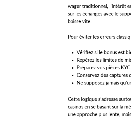
wager traditionnel, l’intérêt e
sur les échanges avec le suppo
baisse vite.
Pour éviter les erreurs classiq
Vérifiez si le bonus est bi
Repérez les limites de mise
Préparez vos pièces KYC a
Conservez des captures d
Ne supposez jamais qu’un
Cette logique s’adresse surto
casinos en se basant sur la m
une approche plus lente, mais