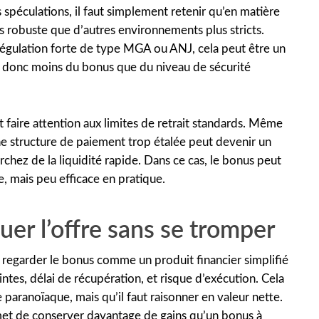
 spéculations, il faut simplement retenir qu’en matière
s robuste que d’autres environnements plus stricts.
régulation forte de type MGA ou ANJ, cela peut être un
nd donc moins du bonus que du niveau de sécurité
t faire attention aux limites de retrait standards. Même
une structure de paiement trop étalée peut devenir un
chez de la liquidité rapide. Dans ce cas, le bonus peut
e, mais peu efficace en pratique.
er l’offre sans se tromper
regarder le bonus comme un produit financier simplifié
ntes, délai de récupération, et risque d’exécution. Cela
e paranoïaque, mais qu’il faut raisonner en valeur nette.
met de conserver davantage de gains qu’un bonus à