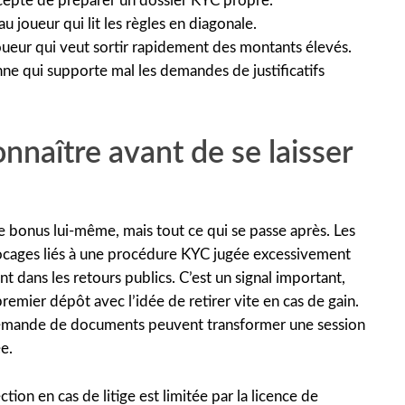
cepte de préparer un dossier KYC propre.
 joueur qui lit les règles en diagonale.
oueur qui veut sortir rapidement des montants élevés.
ne qui supporte mal les demandes de justificatifs
onnaître avant de se laisser
 le bonus lui-même, mais tout ce qui se passe après. Les
locages liés à une procédure KYC jugée excessivement
t dans les retours publics. C’est un signal important,
remier dépôt avec l’idée de retirer vite en cas de gain.
a demande de documents peuvent transformer une session
e.
ction en cas de litige est limitée par la licence de