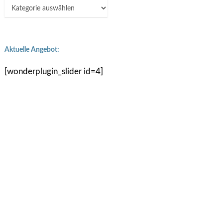
Kategorien:
Aktuelle Angebot:
[wonderplugin_slider id=4]