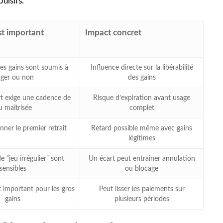
pulsifs.
st important
Impact concret
les gains sont soumis à
Influence directe sur la libérabilité
ger ou non
des gains
t exige une cadence de
Risque d’expiration avant usage
u maîtrisée
complet
nner le premier retrait
Retard possible même avec gains
légitimes
e “jeu irrégulier” sont
Un écart peut entraîner annulation
sensibles
ou blocage
t important pour les gros
Peut lisser les paiements sur
gains
plusieurs périodes