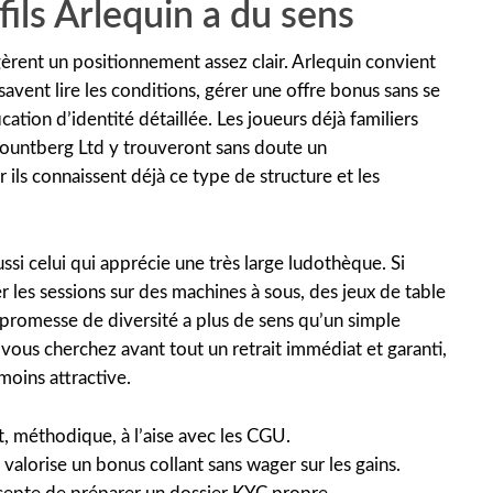
fils Arlequin a du sens
èrent un positionnement assez clair. Arlequin convient
savent lire les conditions, gérer une offre bonus sans se
ication d’identité détaillée. Les joueurs déjà familiers
ountberg Ltd y trouveront sans doute un
r ils connaissent déjà ce type de structure et les
ussi celui qui apprécie une très large ludothèque. Si
er les sessions sur des machines à sous, des jeux de table
a promesse de diversité a plus de sens qu’un simple
 vous cherchez avant tout un retrait immédiat et garanti,
oins attractive.
, méthodique, à l’aise avec les CGU.
i valorise un bonus collant sans wager sur les gains.