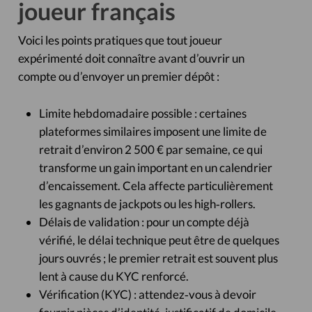
joueur français
Voici les points pratiques que tout joueur
expérimenté doit connaître avant d’ouvrir un
compte ou d’envoyer un premier dépôt :
Limite hebdomadaire possible : certaines
plateformes similaires imposent une limite de
retrait d’environ 2 500 € par semaine, ce qui
transforme un gain important en un calendrier
d’encaissement. Cela affecte particulièrement
les gagnants de jackpots ou les high‑rollers.
Délais de validation : pour un compte déjà
vérifié, le délai technique peut être de quelques
jours ouvrés ; le premier retrait est souvent plus
lent à cause du KYC renforcé.
Vérification (KYC) : attendez‑vous à devoir