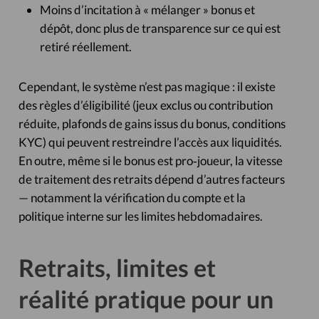
Moins d’incitation à « mélanger » bonus et
dépôt, donc plus de transparence sur ce qui est
retiré réellement.
Cependant, le système n’est pas magique : il existe
des règles d’éligibilité (jeux exclus ou contribution
réduite, plafonds de gains issus du bonus, conditions
KYC) qui peuvent restreindre l’accès aux liquidités.
En outre, même si le bonus est pro‑joueur, la vitesse
de traitement des retraits dépend d’autres facteurs
— notamment la vérification du compte et la
politique interne sur les limites hebdomadaires.
Retraits, limites et
réalité pratique pour un