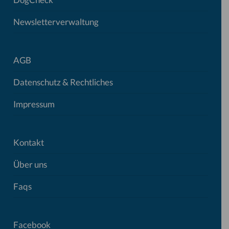
Newsletterverwaltung
AGB
Datenschutz & Rechtliches
Impressum
Kontakt
Über uns
Faqs
Facebook