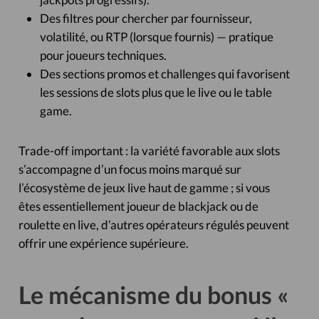
Des filtres pour chercher par fournisseur,
volatilité, ou RTP (lorsque fournis) — pratique
pour joueurs techniques.
Des sections promos et challenges qui favorisent
les sessions de slots plus que le live ou le table
game.
Trade-off important : la variété favorable aux slots
s’accompagne d’un focus moins marqué sur
l’écosystème de jeux live haut de gamme ; si vous
êtes essentiellement joueur de blackjack ou de
roulette en live, d’autres opérateurs régulés peuvent
offrir une expérience supérieure.
Le mécanisme du bonus «