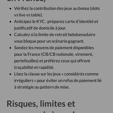
Vérifiez la contribution des jeux au bonus (slots
vs live vs table).
Anticipez le KYC : préparez carte d’identité et
justificatif de domicile à jour.
Calculez si la limite de retrait hebdomadaire
vous bloque pour un scénario gagnant.
Sondez les moyens de paiement disponibles
pour la France (CB/CB nationale, virement,
portefeuilles) et préférez ceux qui offrent
traçabilité et rapidité.
Lisez la clause sur les jeux « considérés comme
irréguliers » pour éviter un refus de paiement lié
à stratégie ou pattern de mise.
Risques, limites et