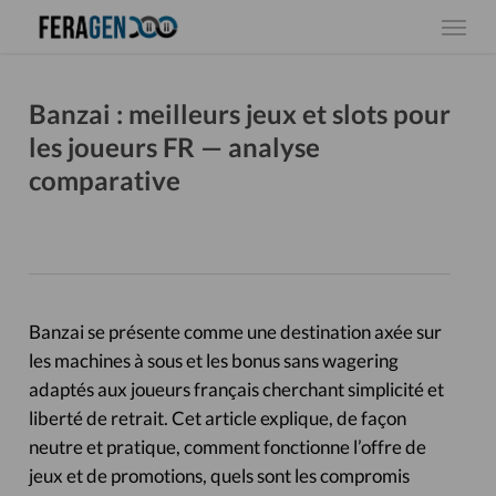
Skip
Menu
to
main
content
Banzai : meilleurs jeux et slots pour
les joueurs FR — analyse
comparative
Banzai se présente comme une destination axée sur
les machines à sous et les bonus sans wagering
adaptés aux joueurs français cherchant simplicité et
liberté de retrait. Cet article explique, de façon
neutre et pratique, comment fonctionne l’offre de
jeux et de promotions, quels sont les compromis