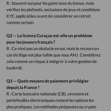
R : Souvent oui pour les gains issus du bonus, mais
vérifiez les plafonds, exclusions de jeux et conditions
KYC applicables avant de considérer un retrait
comme certain.
Q2 — La licence Curaçao est‑elle un problème
pour les joueurs français ?
R : Ce n’est pas un obstacle en soi, mais le recours en
cas de litige est plus faible que sous ANJ. Considérez
cela comme un risque à intégrer à votre gestion de
bankroll.
Q3 — Quels moyens de paiement privilégier
depuis la France ?
R : Carte bancaire nationale (CB), virement et
portefeuilles électroniques restent les options les
plus pratiques. Les méthodes prépayées ou crypto