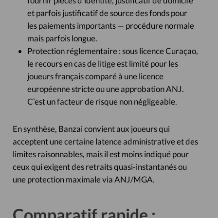
fournir pièces d’identité, justificatif de domicile
et parfois justificatif de source des fonds pour
les paiements importants — procédure normale
mais parfois longue.
Protection réglementaire : sous licence Curaçao,
le recours en cas de litige est limité pour les
joueurs français comparé à une licence
européenne stricte ou une approbation ANJ.
C’est un facteur de risque non négligeable.
En synthèse, Banzai convient aux joueurs qui
acceptent une certaine latence administrative et des
limites raisonnables, mais il est moins indiqué pour
ceux qui exigent des retraits quasi‑instantanés ou
une protection maximale via ANJ/MGA.
Comparatif rapide :