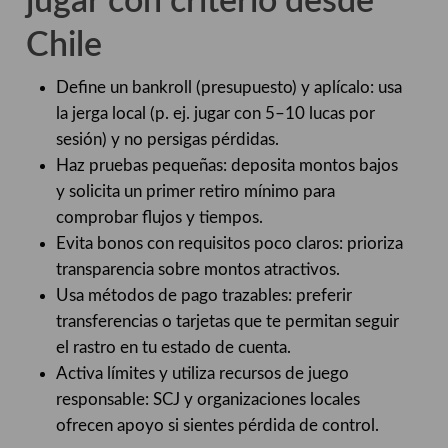
jugar con criterio desde
Chile
Define un bankroll (presupuesto) y aplícalo: usa
la jerga local (p. ej. jugar con 5–10 lucas por
sesión) y no persigas pérdidas.
Haz pruebas pequeñas: deposita montos bajos
y solicita un primer retiro mínimo para
comprobar flujos y tiempos.
Evita bonos con requisitos poco claros: prioriza
transparencia sobre montos atractivos.
Usa métodos de pago trazables: preferir
transferencias o tarjetas que te permitan seguir
el rastro en tu estado de cuenta.
Activa límites y utiliza recursos de juego
responsable: SCJ y organizaciones locales
ofrecen apoyo si sientes pérdida de control.