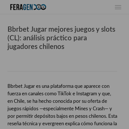
Skip
Menu
to
main
content
Bbrbet Jugar mejores juegos y slots
(CL): análisis práctico para
jugadores chilenos
Bbrbet Jugar es una plataforma que aparece con
fuerza en canales como TikTok e Instagram y que,
en Chile, se ha hecho conocida por su oferta de
juegos rápidos —especialmente Mines y Crash— y
por permitir depósitos bajos en pesos chilenos. Esta
reseña técnica y evergreen explica cómo funciona la