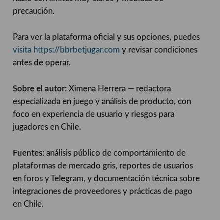
precaución.
Para ver la plataforma oficial y sus opciones, puedes
visita https://bbrbetjugar.com
y revisar condiciones
antes de operar.
Sobre el autor:
Ximena Herrera — redactora
especializada en juego y análisis de producto, con
foco en experiencia de usuario y riesgos para
jugadores en Chile.
Fuentes:
análisis público de comportamiento de
plataformas de mercado gris, reportes de usuarios
en foros y Telegram, y documentación técnica sobre
integraciones de proveedores y prácticas de pago
en Chile.