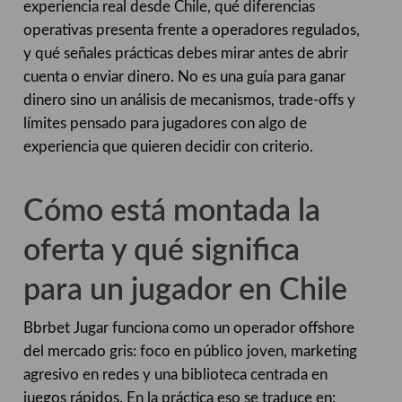
experiencia real desde Chile, qué diferencias
operativas presenta frente a operadores regulados,
y qué señales prácticas debes mirar antes de abrir
cuenta o enviar dinero. No es una guía para ganar
dinero sino un análisis de mecanismos, trade-offs y
límites pensado para jugadores con algo de
experiencia que quieren decidir con criterio.
Cómo está montada la
oferta y qué significa
para un jugador en Chile
Bbrbet Jugar funciona como un operador offshore
del mercado gris: foco en público joven, marketing
agresivo en redes y una biblioteca centrada en
juegos rápidos. En la práctica eso se traduce en: