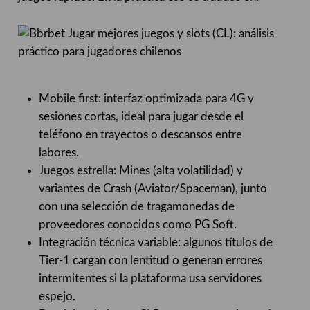
Mobile first: interfaz optimizada para 4G y
sesiones cortas, ideal para jugar desde el
teléfono en trayectos o descansos entre
labores.
Juegos estrella: Mines (alta volatilidad) y
variantes de Crash (Aviator/Spaceman), junto
con una selección de tragamonedas de
proveedores conocidos como PG Soft.
Integración técnica variable: algunos títulos de
Tier‑1 cargan con lentitud o generan errores
intermitentes si la plataforma usa servidores
espejo.