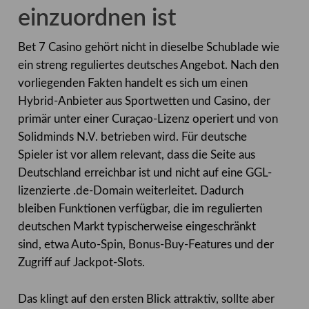
einzuordnen ist
Bet 7 Casino gehört nicht in dieselbe Schublade wie
ein streng reguliertes deutsches Angebot. Nach den
vorliegenden Fakten handelt es sich um einen
Hybrid-Anbieter aus Sportwetten und Casino, der
primär unter einer Curaçao-Lizenz operiert und von
Solidminds N.V. betrieben wird. Für deutsche
Spieler ist vor allem relevant, dass die Seite aus
Deutschland erreichbar ist und nicht auf eine GGL-
lizenzierte .de-Domain weiterleitet. Dadurch
bleiben Funktionen verfügbar, die im regulierten
deutschen Markt typischerweise eingeschränkt
sind, etwa Auto-Spin, Bonus-Buy-Features und der
Zugriff auf Jackpot-Slots.
Das klingt auf den ersten Blick attraktiv, sollte aber