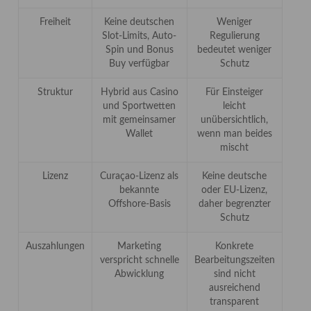
Freiheit
Keine deutschen
Weniger
Slot-Limits, Auto-
Regulierung
Spin und Bonus
bedeutet weniger
Buy verfügbar
Schutz
Struktur
Hybrid aus Casino
Für Einsteiger
und Sportwetten
leicht
mit gemeinsamer
unübersichtlich,
Wallet
wenn man beides
mischt
Lizenz
Curaçao-Lizenz als
Keine deutsche
bekannte
oder EU-Lizenz,
Offshore-Basis
daher begrenzter
Schutz
Auszahlungen
Marketing
Konkrete
verspricht schnelle
Bearbeitungszeiten
Abwicklung
sind nicht
ausreichend
transparent