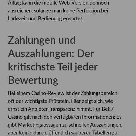
Alltag kann die mobile Web-Version dennoch
ausreichen, solange man keine Perfektion bei
Ladezeit und Bedienung erwartet.
Zahlungen und
Auszahlungen: Der
kritischste Teil jeder
Bewertung
Bei einem Casino-Review ist der Zahlungsbereich
oft der wichtigste Prüfstein. Hier zeigt sich, wie
ernst ein Anbieter Transparenz nimmt. Für Bet 7
Casino gilt nach den verfügbaren Informationen: Es
gibt Marketingaussagen zu schnellen Auszahlungen,
aber keine klaren, öffentlich sauberen Tabellen zu