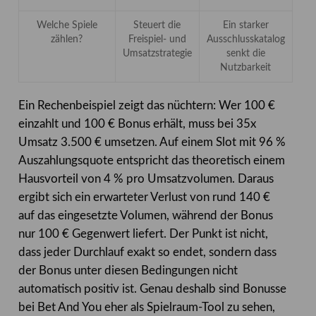
Welche Spiele
Steuert die
Ein starker
zählen?
Freispiel- und
Ausschlusskatalog
Umsatzstrategie
senkt die
Nutzbarkeit
Ein Rechenbeispiel zeigt das nüchtern: Wer 100 €
einzahlt und 100 € Bonus erhält, muss bei 35x
Umsatz 3.500 € umsetzen. Auf einem Slot mit 96 %
Auszahlungsquote entspricht das theoretisch einem
Hausvorteil von 4 % pro Umsatzvolumen. Daraus
ergibt sich ein erwarteter Verlust von rund 140 €
auf das eingesetzte Volumen, während der Bonus
nur 100 € Gegenwert liefert. Der Punkt ist nicht,
dass jeder Durchlauf exakt so endet, sondern dass
der Bonus unter diesen Bedingungen nicht
automatisch positiv ist. Genau deshalb sind Bonusse
bei Bet And You eher als Spielraum-Tool zu sehen,