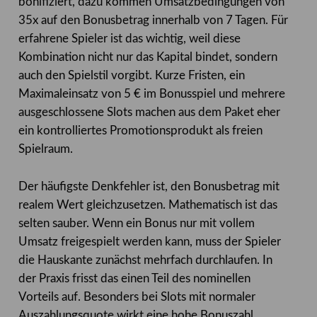
bonifiziert, dazu kommen Umsatzbedingungen von
35x auf den Bonusbetrag innerhalb von 7 Tagen. Für
erfahrene Spieler ist das wichtig, weil diese
Kombination nicht nur das Kapital bindet, sondern
auch den Spielstil vorgibt. Kurze Fristen, ein
Maximal­einsatz von 5 € im Bonusspiel und mehrere
ausgeschlossene Slots machen aus dem Paket eher
ein kontrolliertes Promotionsprodukt als freien
Spielraum.
Der häufigste Denkfehler ist, den Bonusbetrag mit
realem Wert gleichzusetzen. Mathematisch ist das
selten sauber. Wenn ein Bonus nur mit vollem
Umsatz freigespielt werden kann, muss der Spieler
die Hauskante zunächst mehrfach durchlaufen. In
der Praxis frisst das einen Teil des nominellen
Vorteils auf. Besonders bei Slots mit normaler
Auszahlungsquote wirkt eine hohe Bonuszahl