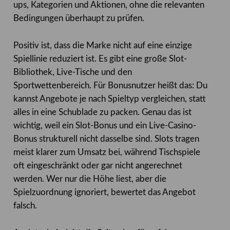
ups, Kategorien und Aktionen, ohne die relevanten
Bedingungen überhaupt zu prüfen.
Positiv ist, dass die Marke nicht auf eine einzige
Spiellinie reduziert ist. Es gibt eine große Slot-
Bibliothek, Live-Tische und den
Sportwettenbereich. Für Bonusnutzer heißt das: Du
kannst Angebote je nach Spieltyp vergleichen, statt
alles in eine Schublade zu packen. Genau das ist
wichtig, weil ein Slot-Bonus und ein Live-Casino-
Bonus strukturell nicht dasselbe sind. Slots tragen
meist klarer zum Umsatz bei, während Tischspiele
oft eingeschränkt oder gar nicht angerechnet
werden. Wer nur die Höhe liest, aber die
Spielzuordnung ignoriert, bewertet das Angebot
falsch.