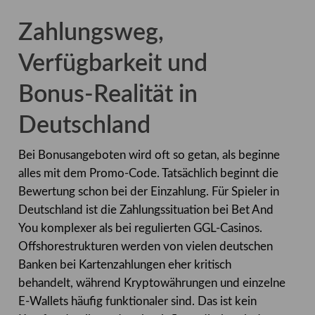
Zahlungsweg,
Verfügbarkeit und
Bonus-Realität in
Deutschland
Bei Bonusangeboten wird oft so getan, als beginne
alles mit dem Promo-Code. Tatsächlich beginnt die
Bewertung schon bei der Einzahlung. Für Spieler in
Deutschland ist die Zahlungssituation bei Bet And
You komplexer als bei regulierten GGL-Casinos.
Offshorestrukturen werden von vielen deutschen
Banken bei Kartenzahlungen eher kritisch
behandelt, während Kryptowährungen und einzelne
E-Wallets häufig funktionaler sind. Das ist kein