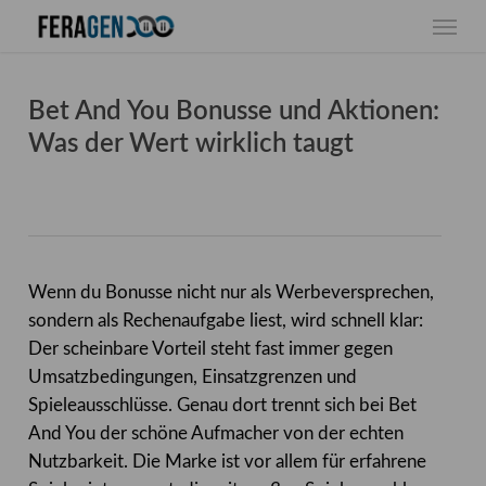
Skip
Menu
to
main
content
Bet And You Bonusse und Aktionen:
Was der Wert wirklich taugt
Wenn du Bonusse nicht nur als Werbeversprechen,
sondern als Rechenaufgabe liest, wird schnell klar:
Der scheinbare Vorteil steht fast immer gegen
Umsatzbedingungen, Einsatzgrenzen und
Spieleausschlüsse. Genau dort trennt sich bei Bet
And You der schöne Aufmacher von der echten
Nutzbarkeit. Die Marke ist vor allem für erfahrene