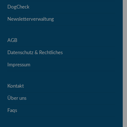
DogCheck
Newsletterverwaltung
AGB
Datenschutz & Rechtliches
Impressum
Kontakt
Über uns
Faqs