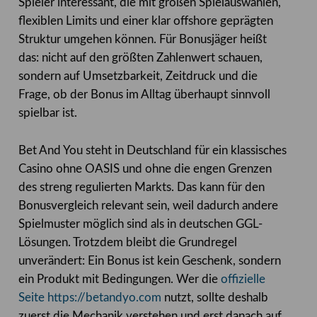
Spieler interessant, die mit großen Spielauswahlen,
flexiblen Limits und einer klar offshore geprägten
Struktur umgehen können. Für Bonusjäger heißt
das: nicht auf den größten Zahlenwert schauen,
sondern auf Umsetzbarkeit, Zeitdruck und die
Frage, ob der Bonus im Alltag überhaupt sinnvoll
spielbar ist.
Bet And You steht in Deutschland für ein klassisches
Casino ohne OASIS und ohne die engen Grenzen
des streng regulierten Markts. Das kann für den
Bonusvergleich relevant sein, weil dadurch andere
Spielmuster möglich sind als in deutschen GGL-
Lösungen. Trotzdem bleibt die Grundregel
unverändert: Ein Bonus ist kein Geschenk, sondern
ein Produkt mit Bedingungen. Wer die
offizielle
Seite https://betandyo.com
nutzt, sollte deshalb
zuerst die Mechanik verstehen und erst danach auf