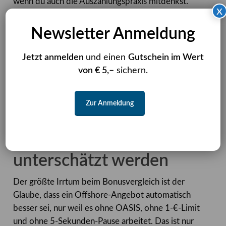
wenn du auch die Auszahlungspraxis mitdenkst.
x
Krypto-Auszahlungen gelten in der Regel als
schneller als klassische Bankwege, während
Newsletter Anmeldung
Überweisungen oder Rückbuchungsthemen
deutlich länger dauern können. Wer den Bonus nur
Jetzt anmelden
und einen
Gutschein im Wert
an der Einzahlung bemisst, sieht nur die halbe
von € 5,–
sichern.
Mechanik.
Zur Anmeldung
Risikofaktoren und
Grenzen, die oft
unterschätzt werden
Der größte Irrtum beim Bonusvergleich ist der
Glaube, dass ein Offshore-Angebot automatisch
besser sei, nur weil es ohne OASIS, ohne 1-€-Limit
und ohne 5-Sekunden-Pause arbeitet. Das ist nur