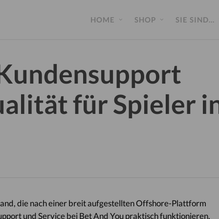
HOME
SHOP
SIE SIND…
 Kundensupport
lität für Spieler i
land, die nach einer breit aufgestellten Offshore-Plattform
Support und Service bei Bet And You praktisch funktionieren,