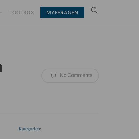
TOOLBOX
MYFERAGEN
n
No Comments
Kategorien: