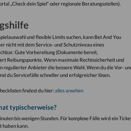
rtal „Check dein Spiel“ oder regionale Beratungsstellen).
gshilfe
Spielauswahl und flexible Limits suchen, kann Bet And You
aber nicht mit dem Service‑ und Schutzniveau eines
ichbar. Gute Vorbereitung (Dokumente bereit,
iert Reibungspunkte. Wenn maximale Rechtssicherheit und
 ein regulierter Anbieter die bessere Wahl. Wenn du die Vor‑ un
t du Servicefälle schneller und erfolgreicher lösen.
ecklisten findest du hier:
alles ansehen
hat typischerweise?
nuten bis wenigen Stunden. Für komplexe Fälle wird ein Ticke
t haben kann.