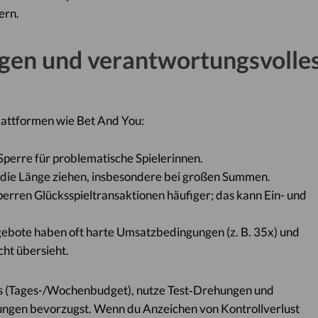
ern.
ngen und verantwortungsvolle
lattformen wie Bet And You:
perre für problematische Spielerinnen.
n die Länge ziehen, insbesondere bei großen Summen.
rren Glücksspieltransaktionen häufiger; das kann Ein- und
bote haben oft harte Umsatzbedingungen (z. B. 35x) und
cht übersieht.
its (Tages-/Wochenbudget), nutze Test‑Drehungen und
ngen bevorzugst. Wenn du Anzeichen von Kontrollverlust