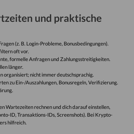
zeiten und praktische
 Fragen (z. B. Login-Probleme, Bonusbedingungen).
ltern oft vor.
e, formelle Anfragen und Zahlungsstreitigkeiten.
len länger.
 organisiert; nicht immer deutschsprachig.
en zu Ein-/Auszahlungen, Bonusregeln, Verifizierung.
lärung.
ten Wartezeiten rechnen und dich darauf einstellen,
onto-ID, Transaktions-IDs, Screenshots). Bei Krypto-
s hilfreich.