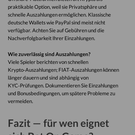
praktikable Option, weil sie Privatsphäre und
schnelle Auszahlungen ermöglichen. Klassische
deutsche Wallets wie PayPal sind meist nicht
verfügbar. Achten Sie auf Gebühren und die
Nachverfolgbarkeit Ihrer Einzahlungen.
Wie zuverlässig sind Auszahlungen?
Viele Spieler berichten von schnellen
Krypto‑Auszahlungen; FIAT‑Auszahlungen können
länger dauern und sind abhängig von
KYC‑Prüfungen. Dokumentieren Sie Einzahlungen
und Bonusbedingungen, um spätere Probleme zu
vermeiden.
Fazit — für wen eignet