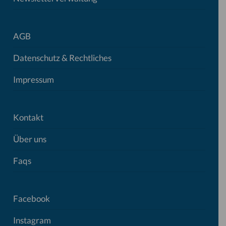
AGB
Datenschutz & Rechtliches
Impressum
Kontakt
Über uns
Faqs
Facebook
Instagram