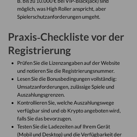
B. bis zu 10.000 € bei VIP‑Blackjack) sind
möglich, was High Roller anspricht, aber
Spielerschutzanforderungen umgeht.
Praxis‑Checkliste vor der
Registrierung
Prüfen Sie die Lizenzangaben auf der Website
und notieren Sie die Registrierungsnummer.
Lesen Sie die Bonusbedingungen vollständig:
Umsatzanforderungen, zulässige Spiele und
Auszahlungsgrenzen.
Kontrollieren Sie, welche Auszahlungswege
verfügbar sind und ob Krypto angeboten wird,
falls Sie das bevorzugen.
Testen Sie die Ladezeiten auf Ihrem Gerät
(Mobil und Desktop) und die Verfügbarkeit der