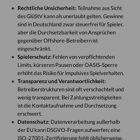
Rechtliche Unsicherheit:
Teilnahme aus Sicht
des GlüStV kann als unerlaubt gelten. Gewinne
sind in Deutschland zwar steuerfrei für Spieler,
aber die Durchsetzbarkeit von Ansprüchen
gegenüber Offshore‑Betreibern ist
eingeschränkt.
Spielerschutz:
Fehlen von verpflichtenden
Limits, kürzeren Pausen oder OASIS‑Sperre
erhöht das Risiko für impulsives Spielverhalten.
Transparenz und Verantwortlichkeit:
Betreiberstrukturen sind oft verschachtelt und
wenig transparent. Bei Zahlungsstreitigkeiten
ist die Kontaktaufnahme und Durchsetzung
erschwert.
Datenschutz:
Datenverarbeitung außerhalb
der EU kann DSGVO‑Fragen aufwerfen; eine
ISO‑27001‑Zertifizierung fehlt üblicherweise.