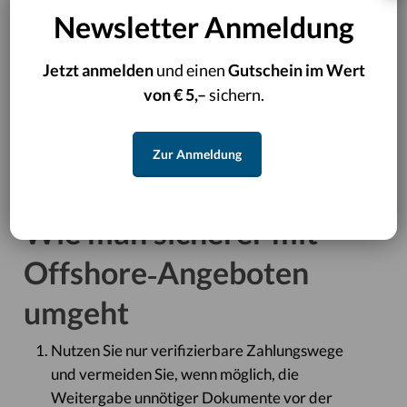
Bonusbedingungen nicht erfüllt sind.
Newsletter Anmeldung
Beispiel B — Sie sind konservativer Spieler: Sie
Jetzt anmelden
und einen
Gutschein im Wert
profitieren von Demo‑Modi und der großen
von € 5,–
sichern.
Slotbibliothek, sollten aber auf nachvollziehbare
RTP‑Angaben achten. Wenn ein beliebter Titel
deutlich niedrigere RTP‑Werte als Standard zeigt,
Zur Anmeldung
ist das ein klares Warnsignal.
Wie man sicherer mit
Offshore‑Angeboten
umgeht
Nutzen Sie nur verifizierbare Zahlungswege
und vermeiden Sie, wenn möglich, die
Weitergabe unnötiger Dokumente vor der