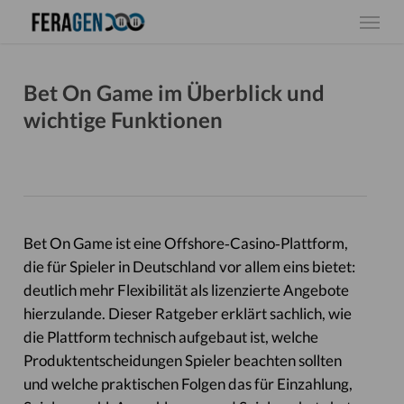
Skip
Menu
to
main
content
Bet On Game im Überblick und
wichtige Funktionen
Bet On Game ist eine Offshore‑Casino‑Plattform,
die für Spieler in Deutschland vor allem eins bietet:
deutlich mehr Flexibilität als lizenzierte Angebote
hierzulande. Dieser Ratgeber erklärt sachlich, wie
die Plattform technisch aufgebaut ist, welche
Produktentscheidungen Spieler beachten sollten
und welche praktischen Folgen das für Einzahlung,