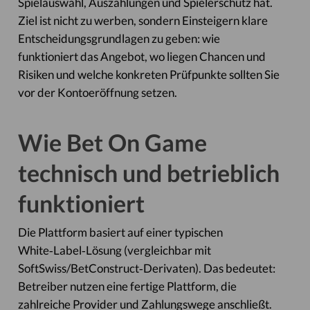
Spielauswahl, Auszahlungen und Spielerschutz hat.
Ziel ist nicht zu werben, sondern Einsteigern klare
Entscheidungsgrundlagen zu geben: wie
funktioniert das Angebot, wo liegen Chancen und
Risiken und welche konkreten Prüfpunkte sollten Sie
vor der Kontoeröffnung setzen.
Wie Bet On Game
technisch und betrieblich
funktioniert
Die Plattform basiert auf einer typischen
White‑Label‑Lösung (vergleichbar mit
SoftSwiss/BetConstruct‑Derivaten). Das bedeutet:
Betreiber nutzen eine fertige Plattform, die
zahlreiche Provider und Zahlungswege anschließt.