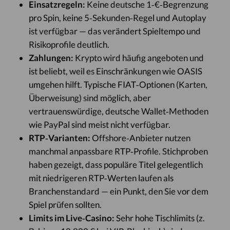
Einsatzregeln:
Keine deutsche 1‑€‑Begrenzung
pro Spin, keine 5‑Sekunden‑Regel und Autoplay
ist verfügbar — das verändert Spieltempo und
Risikoprofile deutlich.
Zahlungen:
Krypto wird häufig angeboten und
ist beliebt, weil es Einschränkungen wie OASIS
umgehen hilft. Typische FIAT‑Optionen (Karten,
Überweisung) sind möglich, aber
vertrauenswürdige, deutsche Wallet‑Methoden
wie PayPal sind meist nicht verfügbar.
RTP‑Varianten:
Offshore‑Anbieter nutzen
manchmal anpassbare RTP‑Profile. Stichproben
haben gezeigt, dass populäre Titel gelegentlich
mit niedrigeren RTP‑Werten laufen als
Branchenstandard — ein Punkt, den Sie vor dem
Spiel prüfen sollten.
Limits im Live‑Casino:
Sehr hohe Tischlimits (z.