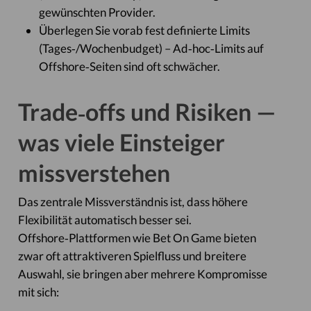
gewünschten Provider.
Überlegen Sie vorab fest definierte Limits
(Tages‑/Wochenbudget) – Ad‑hoc‑Limits auf
Offshore‑Seiten sind oft schwächer.
Trade‑offs und Risiken —
was viele Einsteiger
missverstehen
Das zentrale Missverständnis ist, dass höhere
Flexibilität automatisch besser sei.
Offshore‑Plattformen wie Bet On Game bieten
zwar oft attraktiveren Spielfluss und breitere
Auswahl, sie bringen aber mehrere Kompromisse
mit sich: