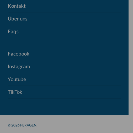
Kontakt
Über uns
Faqs
Facebook
Instagram
Youtube
TikTok
© 2026 FERAGEN.