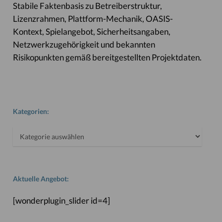
Stabile Faktenbasis zu Betreiberstruktur,
Lizenzrahmen, Plattform-Mechanik, OASIS-
Kontext, Spielangebot, Sicherheitsangaben,
Netzwerkzugehörigkeit und bekannten
Risikopunkten gemäß bereitgestellten Projektdaten.
Kategorien:
Kategorien:
Aktuelle Angebot:
[wonderplugin_slider id=4]