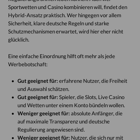
Sportwetten und Casino kombinieren will, findet den
Hybrid-Ansatz praktisch. Wer hingegen vor allem
Sicherheit, klare deutsche Regeln und starke
Schutzmechanismen erwartet, wird hier eher nicht
glücklich.
Eine einfache Einordnung hilft oft mehr als jede
Werbebotschaft:
Gut geeignet für:
erfahrene Nutzer, die Freiheit
und Auswahl schätzen.
Gut geeignet für:
Spieler, die Slots, Live Casino
und Wetten unter einem Konto bündeln wollen.
Weniger geeignet für:
absolute Anfänger, die
auf maximale Transparenz und deutsche
Regulierung angewiesen sind.
Weniger geeignet für:
Nutzer, die sich nur mit