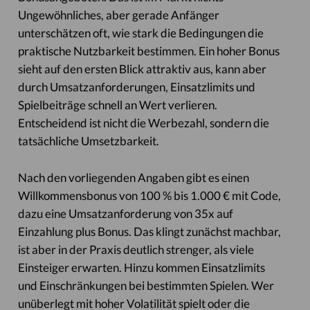
Ungewöhnliches, aber gerade Anfänger
unterschätzen oft, wie stark die Bedingungen die
praktische Nutzbarkeit bestimmen. Ein hoher Bonus
sieht auf den ersten Blick attraktiv aus, kann aber
durch Umsatzanforderungen, Einsatzlimits und
Spielbeiträge schnell an Wert verlieren.
Entscheidend ist nicht die Werbezahl, sondern die
tatsächliche Umsetzbarkeit.
Nach den vorliegenden Angaben gibt es einen
Willkommensbonus von 100 % bis 1.000 € mit Code,
dazu eine Umsatzanforderung von 35x auf
Einzahlung plus Bonus. Das klingt zunächst machbar,
ist aber in der Praxis deutlich strenger, als viele
Einsteiger erwarten. Hinzu kommen Einsatzlimits
und Einschränkungen bei bestimmten Spielen. Wer
unüberlegt mit hoher Volatilität spielt oder die