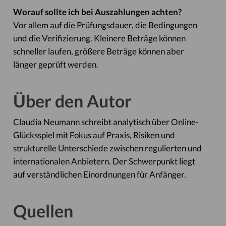
Worauf sollte ich bei Auszahlungen achten?
Vor allem auf die Prüfungsdauer, die Bedingungen
und die Verifizierung. Kleinere Beträge können
schneller laufen, größere Beträge können aber
länger geprüft werden.
Über den Autor
Claudia Neumann schreibt analytisch über Online-
Glücksspiel mit Fokus auf Praxis, Risiken und
strukturelle Unterschiede zwischen regulierten und
internationalen Anbietern. Der Schwerpunkt liegt
auf verständlichen Einordnungen für Anfänger.
Quellen