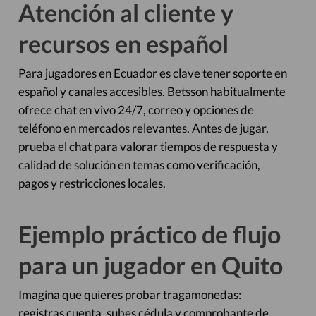
Atención al cliente y
recursos en español
Para jugadores en Ecuador es clave tener soporte en
español y canales accesibles. Betsson habitualmente
ofrece chat en vivo 24/7, correo y opciones de
teléfono en mercados relevantes. Antes de jugar,
prueba el chat para valorar tiempos de respuesta y
calidad de solución en temas como verificación,
pagos y restricciones locales.
Ejemplo práctico de flujo
para un jugador en Quito
Imagina que quieres probar tragamonedas:
registras cuenta, subes cédula y comprobante de