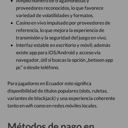
Amplio número de tragamonedas y
proveedores reconocidos, lo que favorece
variedad de volatilidades y formatos.
Casino en vivo impulsado por proveedores de
referencia, lo que mejora la experiencia de
transmisión y la seguridad del juego en vivo.
Interfaz estable en escritorio y móvil; además
existe app para iOS/Android y acceso vía
navegador, útil si buscas la opción „betsson app
pc“ o desde teléfono.
Para jugadores en Ecuador esto significa
disponibilidad de títulos populares (slots, ruletas,
variantes de blackjack) y una experiencia coherente
tanto en wifi como en redes móviles locales.
Métodos de pago en