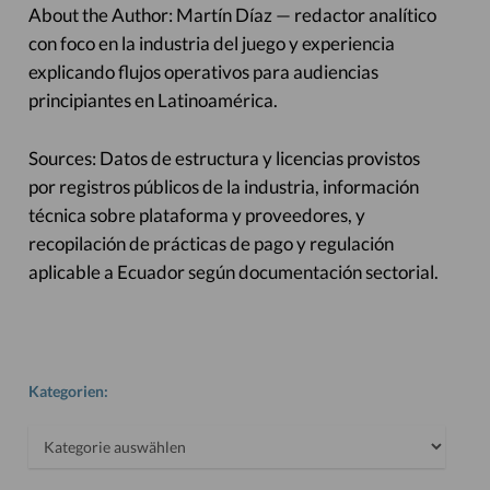
About the Author: Martín Díaz — redactor analítico
con foco en la industria del juego y experiencia
explicando flujos operativos para audiencias
principiantes en Latinoamérica.
Sources: Datos de estructura y licencias provistos
por registros públicos de la industria, información
técnica sobre plataforma y proveedores, y
recopilación de prácticas de pago y regulación
aplicable a Ecuador según documentación sectorial.
Kategorien:
Kategorien: