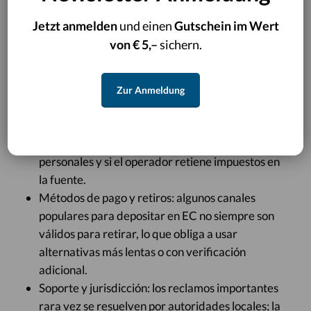
operadores extranjeros. La ausencia de una
Jetzt anmelden
und einen
Gutschein im Wert
licencia local no implica necesariamente
von € 5,–
sichern.
ilegalidad para el jugador, pero sí puede afectar
reclamaciones ante autoridades nacionales.
Impuestos y retenciones: la normativa
Zur Anmeldung
ecuatoriana estableció tasas específicas sobre el
juego y apuestas en determinados casos;
conviene confirmar responsabilidades fiscales
personales y si el operador retiene impuestos en
la fuente.
Métodos de pago y retiros: algunos canales
populares para depositar en EC no siempre son
válidos para retirar, lo que obliga a usar
alternativas más lentas o con verificación
adicional.
Soporte y jurisdicción: los reclamos importantes
rara vez se resuelven por autoridades locales; la