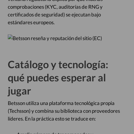
comprobaciones (KYC, auditorías de RNG y
certificados de seguridad) se ejecutan bajo
estándares europeos.
Catálogo y tecnología:
qué puedes esperar al
jugar
Betsson utiliza una plataforma tecnológica propia
(Techsson) y combina su biblioteca con proveedores
líderes. En la práctica esto se traduce en: