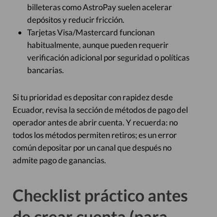
billeteras como AstroPay suelen acelerar
depósitos y reducir fricción.
Tarjetas Visa/Mastercard funcionan
habitualmente, aunque pueden requerir
verificación adicional por seguridad o políticas
bancarias.
Si tu prioridad es depositar con rapidez desde
Ecuador, revisa la sección de métodos de pago del
operador antes de abrir cuenta. Y recuerda: no
todos los métodos permiten retiros; es un error
común depositar por un canal que después no
admite pago de ganancias.
Checklist práctico antes
de crear cuenta (para