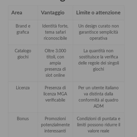
Area
Vantaggio
Limite o attenzione
Brand e
Identità forte,
Un design curato non
grafica
tema safari
garantisce semplicità
riconoscibile
operativa
Catalogo
Oltre 3.000
La quantità non
giochi
titoli, con
sostituisce la verifica
ampia
delle regole dei singoli
presenza di
giochi
slot online
Licenza
Presenza di
Per un utente italiano
licenza MGA
va distinta dalla
verificabile
conformità al quadro
ADM
Bonus
Promozioni
Condizioni di puntata e
potenzialmente
limiti possono ridurre il
interessanti
valore reale