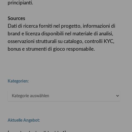
principianti.
Sources
Dati di ricerca forniti nel progetto, informazioni di
brand e licenza disponibili nel materiale di analisi,
osservazioni strutturali su catalogo, controlli KYC,
bonus e strumenti di gioco responsabile.
Kategorien:
Kategorien:
Aktuelle Angebot: