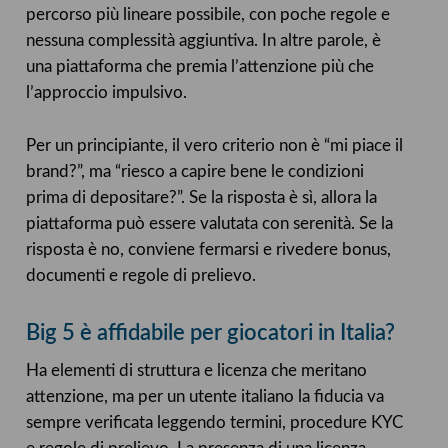
percorso più lineare possibile, con poche regole e
nessuna complessità aggiuntiva. In altre parole, è
una piattaforma che premia l’attenzione più che
l’approccio impulsivo.
Per un principiante, il vero criterio non è “mi piace il
brand?”, ma “riesco a capire bene le condizioni
prima di depositare?”. Se la risposta è sì, allora la
piattaforma può essere valutata con serenità. Se la
risposta è no, conviene fermarsi e rivedere bonus,
documenti e regole di prelievo.
Big 5 è affidabile per giocatori in Italia?
Ha elementi di struttura e licenza che meritano
attenzione, ma per un utente italiano la fiducia va
sempre verificata leggendo termini, procedure KYC