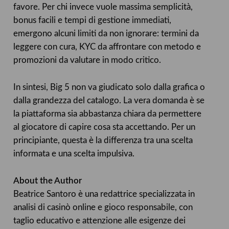
favore. Per chi invece vuole massima semplicità,
bonus facili e tempi di gestione immediati,
emergono alcuni limiti da non ignorare: termini da
leggere con cura, KYC da affrontare con metodo e
promozioni da valutare in modo critico.
In sintesi, Big 5 non va giudicato solo dalla grafica o
dalla grandezza del catalogo. La vera domanda è se
la piattaforma sia abbastanza chiara da permettere
al giocatore di capire cosa sta accettando. Per un
principiante, questa è la differenza tra una scelta
informata e una scelta impulsiva.
About the Author
Beatrice Santoro è una redattrice specializzata in
analisi di casinò online e gioco responsabile, con
taglio educativo e attenzione alle esigenze dei