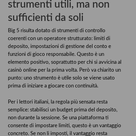
strumenti utili, ma non
sufficienti da soli
Big 5 risulta dotato di strumenti di controllo
coerenti con un operatore strutturato: limiti di
deposito, impostazioni di gestione del conto e
funzioni di gioco responsabile. Questo è un
elemento positivo, soprattutto per chi si avvicina al
casinò online per la prima volta. Però va chiarito un
punto: uno strumento è utile solo se viene usato
prima di iniziare a giocare con continuità.
Per i lettori italiani, la regola più sensata resta
semplice: stabilisci un budget prima del deposito,
non durante la sessione. Se una piattaforma ti
consente di impostare limiti, questo è un vantaggio
concreto. Se non li imposti, il vantaggio resta