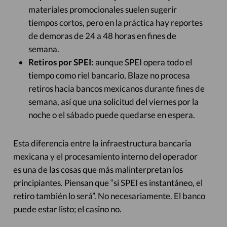
materiales promocionales suelen sugerir
tiempos cortos, pero en la práctica hay reportes
de demoras de 24 a 48 horas en fines de
semana.
Retiros por SPEI:
aunque SPEI opera todo el
tiempo como riel bancario, Blaze no procesa
retiros hacia bancos mexicanos durante fines de
semana, así que una solicitud del viernes por la
noche o el sábado puede quedarse en espera.
Esta diferencia entre la infraestructura bancaria
mexicana y el procesamiento interno del operador
es una de las cosas que más malinterpretan los
principiantes. Piensan que “si SPEI es instantáneo, el
retiro también lo será”. No necesariamente. El banco
puede estar listo; el casino no.