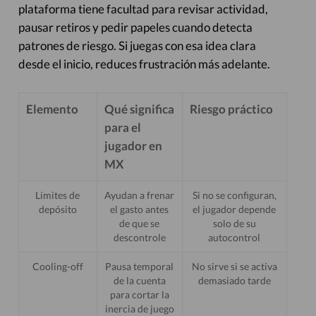
plataforma tiene facultad para revisar actividad,
pausar retiros y pedir papeles cuando detecta
patrones de riesgo. Si juegas con esa idea clara
desde el inicio, reduces frustración más adelante.
Elemento
Qué significa
Riesgo práctico
para el
jugador en
MX
Límites de
Ayudan a frenar
Si no se configuran,
depósito
el gasto antes
el jugador depende
de que se
solo de su
descontrole
autocontrol
Cooling-off
Pausa temporal
No sirve si se activa
de la cuenta
demasiado tarde
para cortar la
inercia de juego