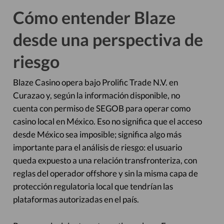
Cómo entender Blaze
desde una perspectiva de
riesgo
Blaze Casino opera bajo Prolific Trade N.V. en
Curazao y, según la información disponible, no
cuenta con permiso de SEGOB para operar como
casino local en México. Eso no significa que el acceso
desde México sea imposible; significa algo más
importante para el análisis de riesgo: el usuario
queda expuesto a una relación transfronteriza, con
reglas del operador offshore y sin la misma capa de
protección regulatoria local que tendrían las
plataformas autorizadas en el país.