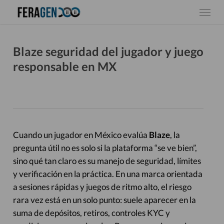
Skip
Menu
to
main
content
Blaze seguridad del jugador y juego
responsable en MX
Cuando un jugador en México evalúa
Blaze
, la
pregunta útil no es solo si la plataforma “se ve bien”,
sino qué tan claro es su manejo de seguridad, límites
y verificación en la práctica. En una marca orientada
a sesiones rápidas y juegos de ritmo alto, el riesgo
rara vez está en un solo punto: suele aparecer en la
suma de depósitos, retiros, controles KYC y