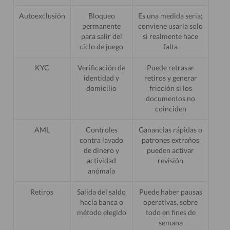
Autoexclusión
Bloqueo
Es una medida seria;
permanente
conviene usarla solo
para salir del
si realmente hace
ciclo de juego
falta
KYC
Verificación de
Puede retrasar
identidad y
retiros y generar
domicilio
fricción si los
documentos no
coinciden
AML
Controles
Ganancias rápidas o
contra lavado
patrones extraños
de dinero y
pueden activar
actividad
revisión
anómala
Retiros
Salida del saldo
Puede haber pausas
hacia banca o
operativas, sobre
método elegido
todo en fines de
semana