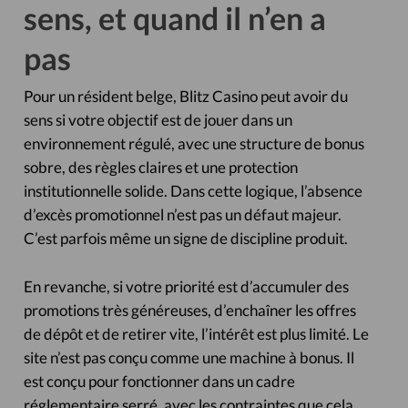
sens, et quand il n’en a
pas
Pour un résident belge, Blitz Casino peut avoir du
sens si votre objectif est de jouer dans un
environnement régulé, avec une structure de bonus
sobre, des règles claires et une protection
institutionnelle solide. Dans cette logique, l’absence
d’excès promotionnel n’est pas un défaut majeur.
C’est parfois même un signe de discipline produit.
En revanche, si votre priorité est d’accumuler des
promotions très généreuses, d’enchaîner les offres
de dépôt et de retirer vite, l’intérêt est plus limité. Le
site n’est pas conçu comme une machine à bonus. Il
est conçu pour fonctionner dans un cadre
réglementaire serré, avec les contraintes que cela