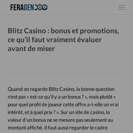
Skip
Menu
to
main
content
Blitz Casino : bonus et promotions,
ce qu’il faut vraiment évaluer
avant de miser
Quand on regarde Blitz Casino, la bonne question
n’est pas « est-ce qu’il y a un bonus ? », mais plutôt «
pour quel profil de joueur cette offre a-t-elle un vrai
intérêt, et à quel prix ? ». Sur un site de casino, la
valeur d’un bonus ne se mesure pas seulement au
montant affiché. Il faut aussi regarder le cadre