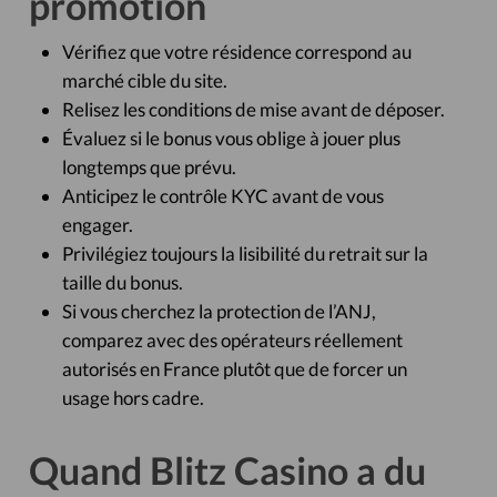
promotion
Vérifiez que votre résidence correspond au
marché cible du site.
Relisez les conditions de mise avant de déposer.
Évaluez si le bonus vous oblige à jouer plus
longtemps que prévu.
Anticipez le contrôle KYC avant de vous
engager.
Privilégiez toujours la lisibilité du retrait sur la
taille du bonus.
Si vous cherchez la protection de l’ANJ,
comparez avec des opérateurs réellement
autorisés en France plutôt que de forcer un
usage hors cadre.
Quand Blitz Casino a du