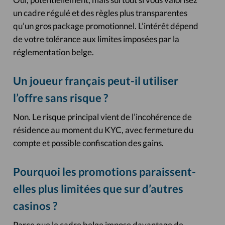
un cadre régulé et des règles plus transparentes
qu’un gros package promotionnel. L’intérêt dépend
de votre tolérance aux limites imposées par la
réglementation belge.
Un joueur français peut-il utiliser
l’offre sans risque ?
Non. Le risque principal vient de l’incohérence de
résidence au moment du KYC, avec fermeture du
compte et possible confiscation des gains.
Pourquoi les promotions paraissent-
elles plus limitées que sur d’autres
casinos ?
Parce que le cadre belge impose davantage de