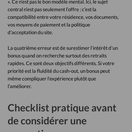
». Ce n’est pas le bon modèle mental. Ici, le sujet
central n’est pas seulement l’offre ; c’est la
compatibilité entre votre résidence, vos documents,
vos moyens de paiement et la politique
d’acceptation du site.
La quatrième erreur est de surestimer l’intérêt d’un
bonus quand on recherche surtout des retraits
rapides. Ce sont deux objectifs différents. Si votre
priorité est la fluidité du cash-out, un bonus peut
même compliquer l’expérience plutôt que
l’améliorer.
Checklist pratique avant
de considérer une