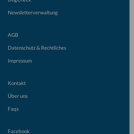
Newsletterverwaltung
AGB
Datenschutz & Rechtliches
Impressum
Kontakt
Über uns
Faqs
Facebook