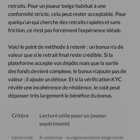
retraits. Pour un joueur belge habitué à une
conformité stricte, cela peut rester acceptable. Pour
quelqu’un qui cherche des retraits rapides et sans
friction, ce n’est pas forcément l’expérience idéale.
Voici le point de méthode à retenir : un bonus n’a de
valeur que si le retrait final reste crédible. Si la
plateforme accepte vos dépôts mais que la sortie
des fonds devient complexe, le bonus n’ajoute pas de
valeur ; il ajoute un détour. Et si la vérification KYC
révèle une incohérence de résidence, le coût peut
dépasser très largement le bénéfice du bonus.
Critère
Lecture utile pour un joueur
expérimenté
Générosité
À relativiser : la réglementation belge limite