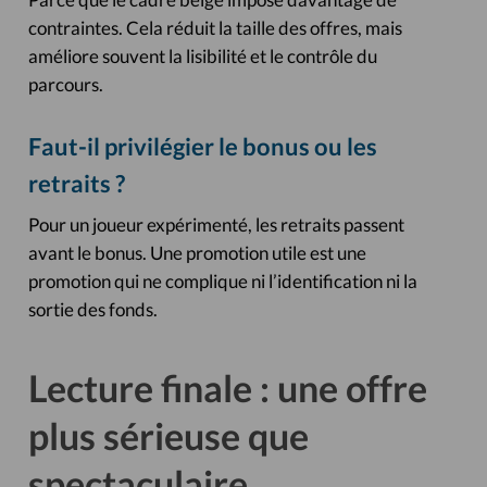
contraintes. Cela réduit la taille des offres, mais
améliore souvent la lisibilité et le contrôle du
parcours.
Faut-il privilégier le bonus ou les
retraits ?
Pour un joueur expérimenté, les retraits passent
avant le bonus. Une promotion utile est une
promotion qui ne complique ni l’identification ni la
sortie des fonds.
Lecture finale : une offre
plus sérieuse que
spectaculaire