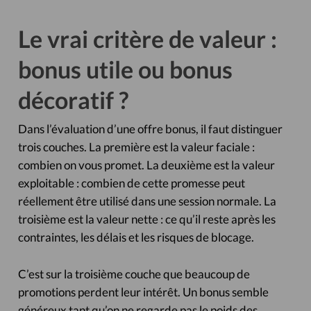
Le vrai critère de valeur :
bonus utile ou bonus
décoratif ?
Dans l’évaluation d’une offre bonus, il faut distinguer
trois couches. La première est la valeur faciale :
combien on vous promet. La deuxième est la valeur
exploitable : combien de cette promesse peut
réellement être utilisé dans une session normale. La
troisième est la valeur nette : ce qu’il reste après les
contraintes, les délais et les risques de blocage.
C’est sur la troisième couche que beaucoup de
promotions perdent leur intérêt. Un bonus semble
généreux tant qu’on ne regarde pas le poids des