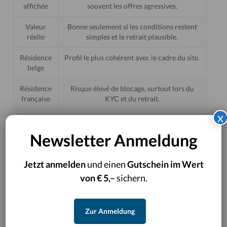
affichée
souvent les offres agressives.
Valeur
Bonne seulement si les conditions restent
réelle
simples et le retrait plausible.
Résidence
Profil le plus cohérent avec le cadre du site.
belge
Résidence
Risque élevé de blocage, surtout lors du
française
KYC et du retrait.
x
Retraits
En général non instantanés ; il faut accepter
une attente de plusieurs jours.
Newsletter Anmeldung
Intérêt
Plutôt secondaire par rapport à la
bonus
conformité et à la gestion du compte.
Jetzt anmelden
und einen
Gutschein im Wert
von € 5,–
sichern.
Les erreurs fréquentes
quand on lit une offre
Zur Anmeldung