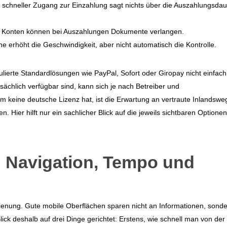
 schneller Zugang zur Einzahlung sagt nichts über die Auszahlungsdau
 Konten können bei Auszahlungen Dokumente verlangen.
 erhöht die Geschwindigkeit, aber nicht automatisch die Kontrolle.
ulierte Standardlösungen wie PayPal, Sofort oder Giropay nicht einfach
sächlich verfügbar sind, kann sich je nach Betreiber und
m keine deutsche Lizenz hat, ist die Erwartung an vertraute Inlandswe
. Hier hilft nur ein sachlicher Blick auf die jeweils sichtbaren Optionen
t: Navigation, Tempo und
Bedienung. Gute mobile Oberflächen sparen nicht an Informationen, sond
Blick deshalb auf drei Dinge gerichtet: Erstens, wie schnell man von der