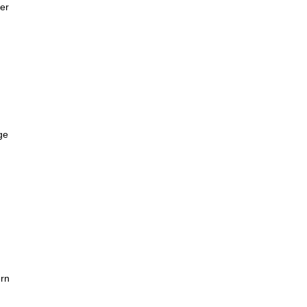
er
ge
ern