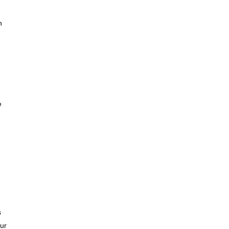
h
e
s
nur