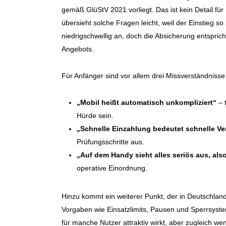
gemäß GlüStV 2021 vorliegt. Das ist kein Detail fü
übersieht solche Fragen leicht, weil der Einstieg so
niedrigschwellig an, doch die Absicherung entspric
Angebots.
Für Anfänger sind vor allem drei Missverständnisse
„Mobil heißt automatisch unkompliziert“
– 
Hürde sein.
„Schnelle Einzahlung bedeutet schnelle Ve
Prüfungsschritte aus.
„Auf dem Handy sieht alles seriös aus, also 
operative Einordnung.
Hinzu kommt ein weiterer Punkt, der in Deutschland 
Vorgaben wie Einsatzlimits, Pausen und Sperrsyst
für manche Nutzer attraktiv wirkt, aber zugleich we