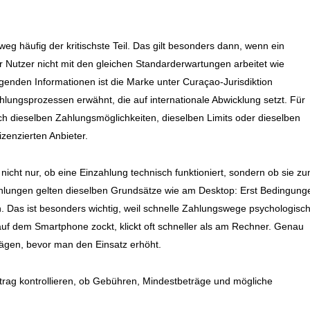
eg häufig der kritischste Teil. Das gilt besonders dann, wenn ein
r Nutzer nicht mit den gleichen Standarderwartungen arbeitet wie
egenden Informationen ist die Marke unter Curaçao-Jurisdiktion
hlungsprozessen erwähnt, die auf internationale Abwicklung setzt. Für
sch dieselben Zahlungsmöglichkeiten, dieselben Limits oder dieselben
zenzierten Anbieter.
 nicht nur, ob eine Einzahlung technisch funktioniert, sondern ob sie z
zahlungen gelten dieselben Grundsätze wie am Desktop: Erst Bedingung
. Das ist besonders wichtig, weil schnelle Zahlungswege psychologisc
f dem Smartphone zockt, klickt oft schneller als am Rechner. Genau
trägen, bevor man den Einsatz erhöht.
rag kontrollieren, ob Gebühren, Mindestbeträge und mögliche