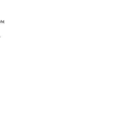
eht
f