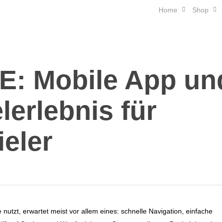
Home
Shop
DE: Mobile App un
lerlebnis für
eler
tzt, erwartet meist vor allem eines: schnelle Navigation, einfache