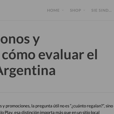
HOME
SHOP
SIE SIND…
bonos y
cómo evaluar el
 Argentina
y promociones, la pregunta útil no es “¿cuánto regalan?”, sino
lo Play, esa distinción importa más que en un sitio local