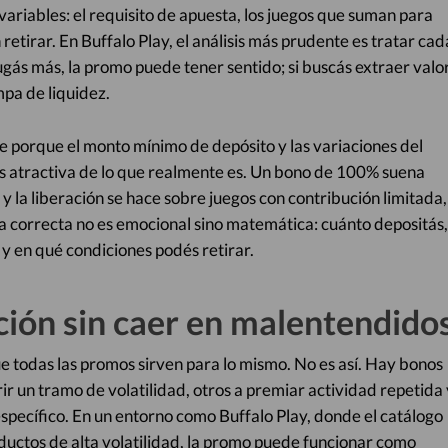
variables: el requisito de apuesta, los juegos que suman para
 retirar. En Buffalo Play, el análisis más prudente es tratar cad
gás más, la promo puede tener sentido; si buscás extraer valo
pa de liquidez.
e porque el monto mínimo de depósito y las variaciones del
s atractiva de lo que realmente es. Un bono de 100% suena
o y la liberación se hace sobre juegos con contribución limitada,
ra correcta no es emocional sino matemática: cuánto depositás,
y en qué condiciones podés retirar.
ión sin caer en malentendido
e todas las promos sirven para lo mismo. No es así. Hay bonos
ir un tramo de volatilidad, otros a premiar actividad repetida 
specífico. En un entorno como Buffalo Play, donde el catálogo
ctos de alta volatilidad, la promo puede funcionar como