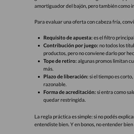
amortiguador del bajón, pero también como in
Para evaluar una oferta con cabeza fría, convi
Requisito de apuesta:
es el filtro princip
Contribución por juego:
no todos los títu
productos, pero no conviene darlo por hecho
Tope de retiro:
algunas promos limitan cuá
más.
Plazo de liberación:
si el tiempo es corto
razonable.
Forma de acreditación:
si entra como sal
quedar restringida.
La regla práctica es simple: si no podés expli
entendiste bien. Y en bonos, no entender bien