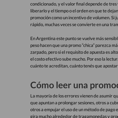
condicionado, y el valor final depende de tres 
liberarlo y el tiempo o el orden en que te dejan
promoción como un incentivo de volumen. Si ju
rápido, muchas veces se convierte en una tram
En Argentina este punto se vuelve más sensibl
peso hacen que una promo “chica” parezca má
zarpado, pero si el requisito de apuesta es alt
el costo efectivo sube mucho. Por eso la lectu
cuánto te acreditan, cuánto tenés que apostar 
Cómo leer una promoc
La mayoría de los errores vienen de asumir qu
que apuntan a prolongar sesiones, otros a cubr
otros a empujar el uso de un método de pago e
gira mucho alrededor de tragamonedas y produ