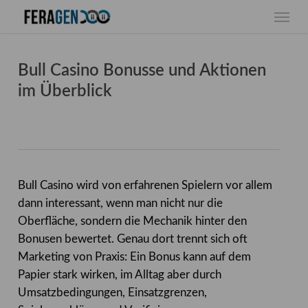
Skip
Menu
to
main
content
Bull Casino Bonusse und Aktionen
im Überblick
Bull Casino wird von erfahrenen Spielern vor allem
dann interessant, wenn man nicht nur die
Oberfläche, sondern die Mechanik hinter den
Bonusen bewertet. Genau dort trennt sich oft
Marketing von Praxis: Ein Bonus kann auf dem
Papier stark wirken, im Alltag aber durch
Umsatzbedingungen, Einsatzgrenzen,