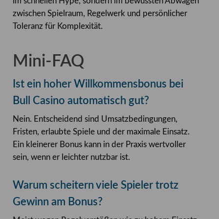
im schnellen Hype, sondern im bewussten Abwägen
zwischen Spielraum, Regelwerk und persönlicher
Toleranz für Komplexität.
Mini-FAQ
Ist ein hoher Willkommensbonus bei
Bull Casino automatisch gut?
Nein. Entscheidend sind Umsatzbedingungen,
Fristen, erlaubte Spiele und der maximale Einsatz.
Ein kleinerer Bonus kann in der Praxis wertvoller
sein, wenn er leichter nutzbar ist.
Warum scheitern viele Spieler trotz
Gewinn am Bonus?