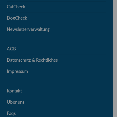
CatCheck
DogCheck
Newsletterverwaltung
AGB
Datenschutz & Rechtliches
Impressum
Kontakt
Über uns
Faqs