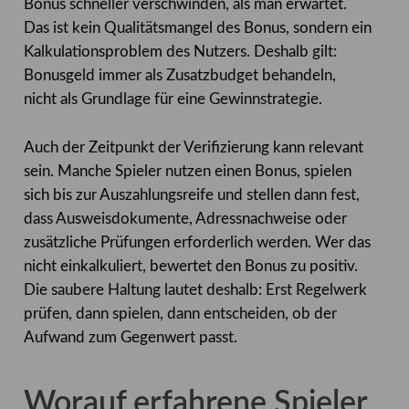
Bonus schneller verschwinden, als man erwartet.
Das ist kein Qualitätsmangel des Bonus, sondern ein
Kalkulationsproblem des Nutzers. Deshalb gilt:
Bonusgeld immer als Zusatzbudget behandeln,
nicht als Grundlage für eine Gewinnstrategie.
Auch der Zeitpunkt der Verifizierung kann relevant
sein. Manche Spieler nutzen einen Bonus, spielen
sich bis zur Auszahlungsreife und stellen dann fest,
dass Ausweisdokumente, Adressnachweise oder
zusätzliche Prüfungen erforderlich werden. Wer das
nicht einkalkuliert, bewertet den Bonus zu positiv.
Die saubere Haltung lautet deshalb: Erst Regelwerk
prüfen, dann spielen, dann entscheiden, ob der
Aufwand zum Gegenwert passt.
Worauf erfahrene Spieler