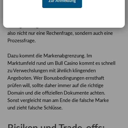
Zur Anmeldung
die Bonusqualität direkt, weil ein theoretisch
gewinnbarer Bonus im Ernstfall an
Verifizierungsanforderungen scheitern oder
verzögert ausgezahlt werden kann. Ein Bonus ist
also nicht nur eine Rechenfrage, sondern auch eine
Prozessfrage.
Dazu kommt die Markenabgrenzung. Im
Marktumfeld rund um Bull Casino kommt es schnell
zu Verwechslungen mit ähnlich klingenden
Angeboten. Wer Bonusbedingungen ernsthaft
prüfen will, sollte daher immer auf die richtige
Domain und die offiziellen Dokumente achten.
Sonst vergleicht man am Ende die falsche Marke
und zieht falsche Schlüsse.