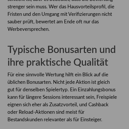
strenger sein muss. Wer das Hausvorteilsprofil, die
Fristen und den Umgang mit Verifizierungen nicht
sauber prüft, bewertet am Ende oft nur das
Werbeversprechen.
Typische Bonusarten und
ihre praktische Qualität
Für eine sinnvolle Wertung hilft ein Blick auf die
üblichen Bonusarten. Nicht jede Aktion ist gleich
gut für denselben Spielertyp. Ein Einzahlungsbonus
kann für längere Sessions interessant sein, Freispiele
eignen sich eher als Zusatzvorteil, und Cashback
oder Reload-Aktionen sind meist für
Bestandskunden relevanter als für Einsteiger.