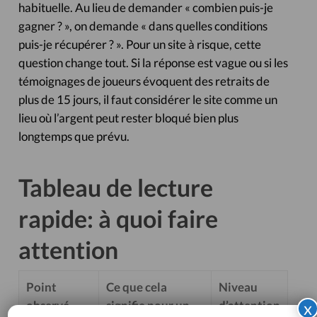
habituelle. Au lieu de demander « combien puis-je
gagner ? », on demande « dans quelles conditions
puis-je récupérer ? ». Pour un site à risque, cette
question change tout. Si la réponse est vague ou si les
témoignages de joueurs évoquent des retraits de
plus de 15 jours, il faut considérer le site comme un
lieu où l’argent peut rester bloqué bien plus
longtemps que prévu.
Tableau de lecture
rapide: à quoi faire
attention
Point
Ce que cela
Niveau
observé
signifie pour un
d’attention
x