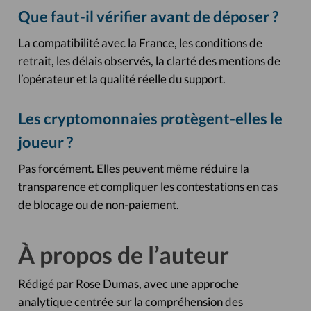
Que faut-il vérifier avant de déposer ?
La compatibilité avec la France, les conditions de
retrait, les délais observés, la clarté des mentions de
l’opérateur et la qualité réelle du support.
Les cryptomonnaies protègent-elles le
joueur ?
Pas forcément. Elles peuvent même réduire la
transparence et compliquer les contestations en cas
de blocage ou de non-paiement.
À propos de l’auteur
Rédigé par Rose Dumas, avec une approche
analytique centrée sur la compréhension des