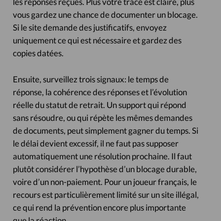
les réponses reçues. Plus votre trace est claire, plus
vous gardez une chance de documenter un blocage.
Si le site demande des justificatifs, envoyez
uniquement ce qui est nécessaire et gardez des
copies datées.
Ensuite, surveillez trois signaux: le temps de
réponse, la cohérence des réponses et l’évolution
réelle du statut de retrait. Un support qui répond
sans résoudre, ou qui répète les mêmes demandes
de documents, peut simplement gagner du temps. Si
le délai devient excessif, il ne faut pas supposer
automatiquement une résolution prochaine. Il faut
plutôt considérer l’hypothèse d’un blocage durable,
voire d’un non-paiement. Pour un joueur français, le
recours est particulièrement limité sur un site illégal,
ce qui rend la prévention encore plus importante
que la réaction.