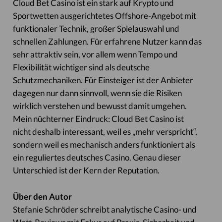
Cloud Bet Casino ist ein stark auf Krypto und
Sportwetten ausgerichtetes Offshore-Angebot mit
funktionaler Technik, großer Spielauswahl und
schnellen Zahlungen. Für erfahrene Nutzer kann das
sehr attraktiv sein, vor allem wenn Tempo und
Flexibilität wichtiger sind als deutsche
Schutzmechaniken. Für Einsteiger ist der Anbieter
dagegen nur dann sinnvoll, wenn sie die Risiken
wirklich verstehen und bewusst damit umgehen.
Mein nüchterner Eindruck: Cloud Bet Casino ist
nicht deshalb interessant, weil es „mehr verspricht“,
sondern weil es mechanisch anders funktioniert als
ein reguliertes deutsches Casino. Genau dieser
Unterschied ist der Kern der Reputation.
Über den Autor
Stefanie Schröder schreibt analytische Casino- und