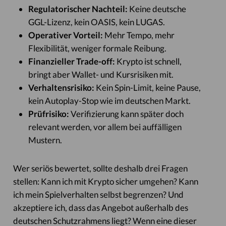
Regulatorischer Nachteil:
Keine deutsche
GGL-Lizenz, kein OASIS, kein LUGAS.
Operativer Vorteil:
Mehr Tempo, mehr
Flexibilität, weniger formale Reibung.
Finanzieller Trade-off:
Krypto ist schnell,
bringt aber Wallet- und Kursrisiken mit.
Verhaltensrisiko:
Kein Spin-Limit, keine Pause,
kein Autoplay-Stop wie im deutschen Markt.
Prüfrisiko:
Verifizierung kann später doch
relevant werden, vor allem bei auffälligen
Mustern.
Wer seriös bewertet, sollte deshalb drei Fragen
stellen: Kann ich mit Krypto sicher umgehen? Kann
ich mein Spielverhalten selbst begrenzen? Und
akzeptiere ich, dass das Angebot außerhalb des
deutschen Schutzrahmens liegt? Wenn eine dieser