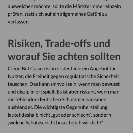
ausweichen möchte, sollte die Märkte immer einzeln
prüfen, statt sich auf ein allgemeines Gefühl zu
verlassen.
Risiken, Trade-offs und
worauf Sie achten sollten
Cloud Bet Casino ist in erster Linie ein Angebot für
Nutzer, die Freiheit gegen regulatorische Sicherheit
tauschen. Das kann sinnvoll sein, wenn man bewusst
und diszipliniert spielt. Es ist aber riskant, wenn man
die fehlenden deutschen Schutzmechanismen
ausblendet. Die wichtigste Gegenüberstellung
lautet deshalb nicht „gut oder schlecht“, sondern
„welche Schutzschicht brauche ich wirklich?“