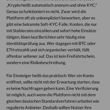
„Krypto heißt automatisch anonym und ohne KYC.“
Genau so funktioniert es nicht. Zwar wird die
Plattform oft als unkompliziert beworben, aber es
gibt eine bekannte Soft-KYC-Falle: Konten, die nur
mit Stablecoins einzahlen und sofort hohe Einsätze
tätigen, lösen laut Berichten sehr häufig eine
Identitätsprüfung aus. Wer dagegen mit BTC oder
ETH einzahlt und sich organischer verhält, fällt
offenbar seltener auf. Das ist kein Freifahrtschein,
sondern eine Risikobeschreibung.
Für Einsteiger heißt das praktisch: Wer ein Konto
eröffnet, sollte nicht mit der Erwartung starten, dass
es keine Nachfragen geben kann. Eine Verifizierung
ist möglich, auch wenn die Plattform nicht mit dem
gleichen deutschen Standardverfahren arbeitet wie
regulierte Anbieter. Deshalb sollten Nutzer ihre