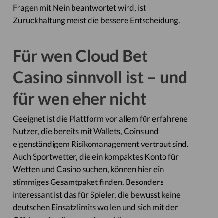
Fragen mit Nein beantwortet wird, ist
Zurückhaltung meist die bessere Entscheidung.
Für wen Cloud Bet
Casino sinnvoll ist – und
für wen eher nicht
Geeignet ist die Plattform vor allem für erfahrene
Nutzer, die bereits mit Wallets, Coins und
eigenständigem Risikomanagement vertraut sind.
Auch Sportwetter, die ein kompaktes Konto für
Wetten und Casino suchen, können hier ein
stimmiges Gesamtpaket finden. Besonders
interessant ist das für Spieler, die bewusst keine
deutschen Einsatzlimits wollen und sich mit der