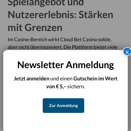
Spielangebot und
Nutzererlebnis: Stärken
mit Grenzen
Im Casino-Bereich wirkt Cloud Bet Casino solide,
aber nicht überinszeniert. Die Plattform bietet viele
x
Slots, darunter bekannte Namen wie Pragmatic
Newsletter Anmeldung
Play, Play’n GO und Hacksaw. Interessant ist dabei
ein Detail, das für erfahrene Spieler relevant ist: In
Stichproben wurden bei bestimmten Spielen
Jetzt anmelden
und einen
Gutschein im Wert
Standard-RTP-Werte gefunden, also keine auffällig
von € 5,–
sichern.
reduzierten Auszahlungsquoten. Das ist kein
garantierter Dauerzustand für alle Titel, aber es ist
Zur Anmeldung
zumindest ein technischer Pluspunkt gegenüber
manchen Offshore-Konkurrenten.
Für deutsche Spieler gibt es noch einen zweiten