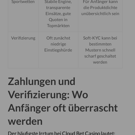
Sportwetten
Stabile Engine,
Für Anfänger kann
transparente
die Produktdichte
Einsätze, gute
unübersichtlich sein
Quoten in
Topmärkten
Verifizierung
Oft zunächst
Soft-KYC kann bei
niedrige
bestimmten
Einstiegshürde
Mustern schnell
scharf geschaltet
werden
Zahlungen und
Verifizierung: Wo
Anfänger oft überrascht
werden
Der häufigste Irrtum bei Cloud Bet Casino lautet: