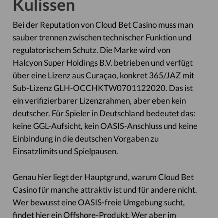
Kulissen
Bei der Reputation von Cloud Bet Casino muss man
sauber trennen zwischen technischer Funktion und
regulatorischem Schutz. Die Marke wird von
Halcyon Super Holdings B.V. betrieben und verfügt
über eine Lizenz aus Curaçao, konkret 365/JAZ mit
Sub-Lizenz GLH-OCCHKTW0701122020. Das ist
ein verifizierbarer Lizenzrahmen, aber eben kein
deutscher. Für Spieler in Deutschland bedeutet das:
keine GGL-Aufsicht, kein OASIS-Anschluss und keine
Einbindung in die deutschen Vorgaben zu
Einsatzlimits und Spielpausen.
Genau hier liegt der Hauptgrund, warum Cloud Bet
Casino für manche attraktiv ist und für andere nicht.
Wer bewusst eine OASIS-freie Umgebung sucht,
findet hier ein Offshore-Produkt. Wer aber im