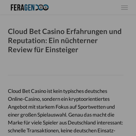
Skip
Menu
to
main
content
Cloud Bet Casino Erfahrungen und
Reputation: Ein nüchterner
Review für Einsteiger
Cloud Bet Casino ist kein typisches deutsches
Online-Casino, sondern ein kryptoorientiertes
Angebot mit starkem Fokus auf Sportwetten und
einer großen Spielauswahl. Genau das macht die
Marke für viele Spieler aus Deutschland interessant:
schnelle Transaktionen, keine deutschen Einsatz-