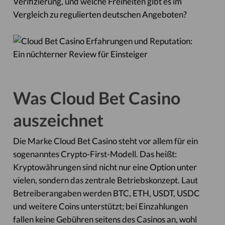
Verifizierung, und welche Freiheiten gibt es im
Vergleich zu regulierten deutschen Angeboten?
Was Cloud Bet Casino
auszeichnet
Die Marke Cloud Bet Casino steht vor allem für ein
sogenanntes Crypto-First-Modell. Das heißt:
Kryptowährungen sind nicht nur eine Option unter
vielen, sondern das zentrale Betriebskonzept. Laut
Betreiberangaben werden BTC, ETH, USDT, USDC
und weitere Coins unterstützt; bei Einzahlungen
fallen keine Gebühren seitens des Casinos an, wohl