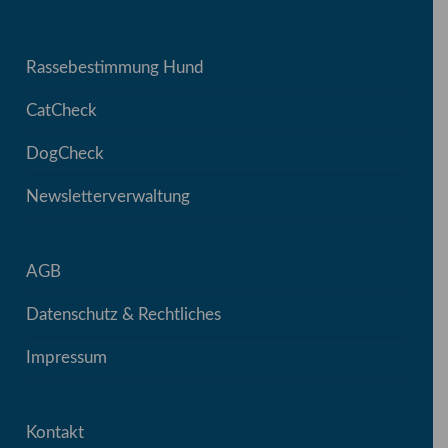
Rassebestimmung Hund
CatCheck
DogCheck
Newsletterverwaltung
AGB
Datenschutz & Rechtliches
Impressum
Kontakt