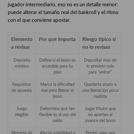
jugador intermediario, eso no es un detalle menor:
puede alterar el tamaño real del bankroll y el ritmo
con el que conviene apostar.
Elemento
Por qué importa
Riesgo típico si
a revisar
no lo revisas
Depósito
Define si el bono es
Depositar más de
mínimo
accesible para tu
lo previsto solo
plan
para “entrar”
Requisitos
Marca la dificultad
Quedarte atado a
de apuesta
real para liberar el
una liberación poco
bono
realista
Juego
Determina qué tan
Jugar títulos que
elegible
flexible es el uso del
no aportan al
saldo
avance del bono
Moneda de
Afecta volatilidad y
Perder valor por