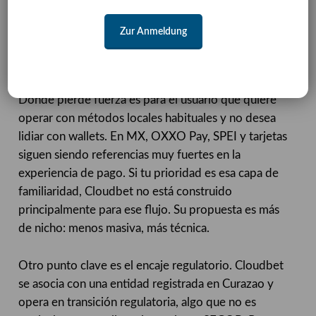
diferencia entre saldo promocional y saldo
utilizable. También puede ser atractivo para quien
Zur Anmeldung
apuesta en deportes y quiere una sola cuenta para
casino y casa de apuestas.
Donde pierde fuerza es para el usuario que quiere
operar con métodos locales habituales y no desea
lidiar con wallets. En MX, OXXO Pay, SPEI y tarjetas
siguen siendo referencias muy fuertes en la
experiencia de pago. Si tu prioridad es esa capa de
familiaridad, Cloudbet no está construido
principalmente para ese flujo. Su propuesta es más
de nicho: menos masiva, más técnica.
Otro punto clave es el encaje regulatorio. Cloudbet
se asocia con una entidad registrada en Curazao y
opera en transición regulatoria, algo que no es