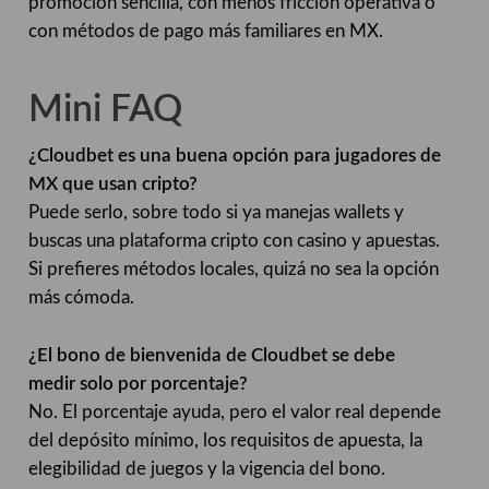
promoción sencilla, con menos fricción operativa o
con métodos de pago más familiares en MX.
Mini FAQ
¿Cloudbet es una buena opción para jugadores de
MX que usan cripto?
Puede serlo, sobre todo si ya manejas wallets y
buscas una plataforma cripto con casino y apuestas.
Si prefieres métodos locales, quizá no sea la opción
más cómoda.
¿El bono de bienvenida de Cloudbet se debe
medir solo por porcentaje?
No. El porcentaje ayuda, pero el valor real depende
del depósito mínimo, los requisitos de apuesta, la
elegibilidad de juegos y la vigencia del bono.