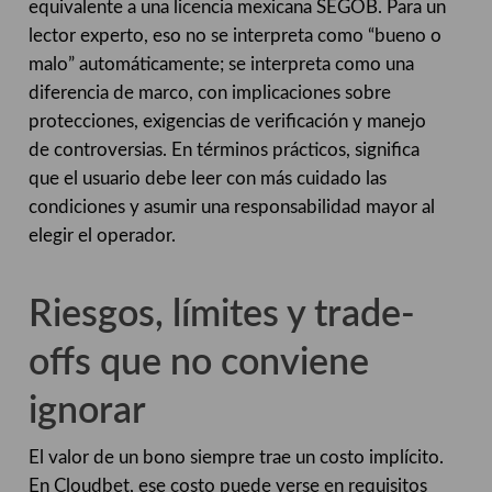
equivalente a una licencia mexicana SEGOB. Para un
lector experto, eso no se interpreta como “bueno o
malo” automáticamente; se interpreta como una
diferencia de marco, con implicaciones sobre
protecciones, exigencias de verificación y manejo
de controversias. En términos prácticos, significa
que el usuario debe leer con más cuidado las
condiciones y asumir una responsabilidad mayor al
elegir el operador.
Riesgos, límites y trade-
offs que no conviene
ignorar
El valor de un bono siempre trae un costo implícito.
En Cloudbet, ese costo puede verse en requisitos