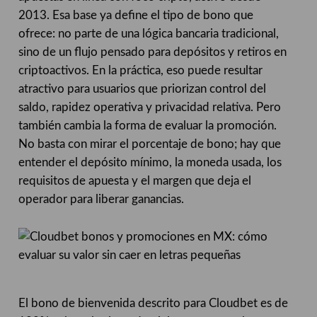
2013. Esa base ya define el tipo de bono que
ofrece: no parte de una lógica bancaria tradicional,
sino de un flujo pensado para depósitos y retiros en
criptoactivos. En la práctica, eso puede resultar
atractivo para usuarios que priorizan control del
saldo, rapidez operativa y privacidad relativa. Pero
también cambia la forma de evaluar la promoción.
No basta con mirar el porcentaje de bono; hay que
entender el depósito mínimo, la moneda usada, los
requisitos de apuesta y el margen que deja el
operador para liberar ganancias.
El bono de bienvenida descrito para Cloudbet es de