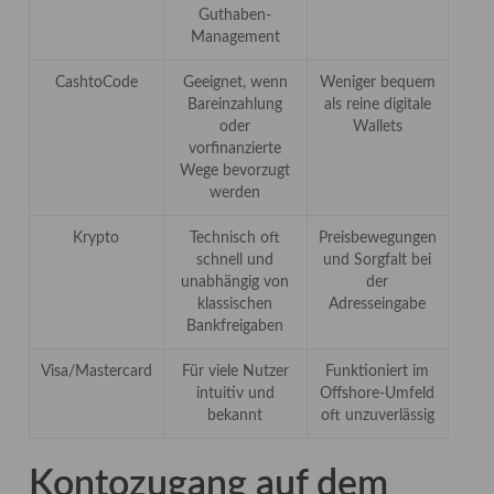
Guthaben-
Management
CashtoCode
Geeignet, wenn
Weniger bequem
Bareinzahlung
als reine digitale
oder
Wallets
vorfinanzierte
Wege bevorzugt
werden
Krypto
Technisch oft
Preisbewegungen
schnell und
und Sorgfalt bei
unabhängig von
der
klassischen
Adresseingabe
Bankfreigaben
Visa/Mastercard
Für viele Nutzer
Funktioniert im
intuitiv und
Offshore-Umfeld
bekannt
oft unzuverlässig
Kontozugang auf dem