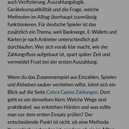
auch Verifizierung, Auszahlungslogik,
Gerätekompatibilität und die Frage, welche
Methoden im Alltag überhaupt zuverlässig
funktionieren. Für deutsche Spieler ist das
zusätzlich ein Thema, weil Bankwege, E-Wallets und
Karten je nach Anbieter unterschiedlich gut
durchlaufen. Wer sich vorab klar macht, wie der
Zahlungsfluss aufgebaut ist, spart später Zeit und
vermeidet Frust bei der ersten Auszahlung.
Wenn du das Zusammenspiel aus Einzahlen, Spielen
und Abheben sauber verstehen willst, lohnt sich ein
Blick auf die Seite
Cobra Casino Zahlungen
. Dort
geht es um denselben Kern: Welche Wege sind
praktikabel, wo entstehen Hürden und was sollte
man vor dem ersten Einsatz prüfen? Der
entscheidende Punkt ist nicht, ob eine Methode