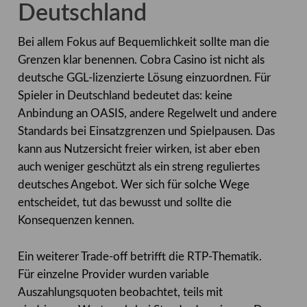
Deutschland
Bei allem Fokus auf Bequemlichkeit sollte man die
Grenzen klar benennen. Cobra Casino ist nicht als
deutsche GGL-lizenzierte Lösung einzuordnen. Für
Spieler in Deutschland bedeutet das: keine
Anbindung an OASIS, andere Regelwelt und andere
Standards bei Einsatzgrenzen und Spielpausen. Das
kann aus Nutzersicht freier wirken, ist aber eben
auch weniger geschützt als ein streng reguliertes
deutsches Angebot. Wer sich für solche Wege
entscheidet, tut das bewusst und sollte die
Konsequenzen kennen.
Ein weiterer Trade-off betrifft die RTP-Thematik.
Für einzelne Provider wurden variable
Auszahlungsquoten beobachtet, teils mit