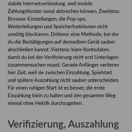
stabile Internetverbindung, weil mobile
Zahlungsfenster sonst abbrechen können. Zweitens:
Browser-Einstellungen, die Pop-ups,
Weiterleitungen und Speicherfunktionen nicht
unnötig blockieren. Drittens: eine Methode, bei der
du die Bestätigungen auf demselben Gerät sauber
abschließen kannst. Viertens: klare Kontodaten,
damit du bei der Verifizierung nicht erst Unterlagen
zusammensuchen musst. Gerade Anfänger verlieren
hier Zeit, weil sie zwischen Einzahlung, Spielstart
und spätere Auszahlung nicht sauber unterscheiden.
Für einen ruhigen Start ist es besser, die erste
Einzahlung klein zu halten und den gesamten Weg
einmal ohne Hektik durchzugehen.
Verifizierung, Auszahlung