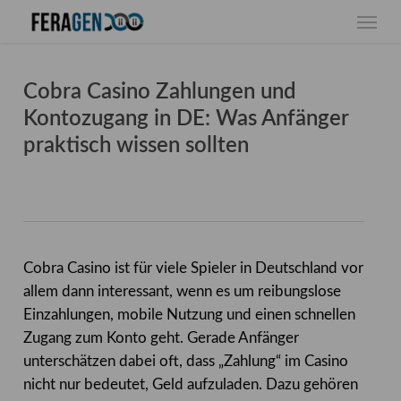
Skip
Menu
to
main
content
Cobra Casino Zahlungen und
Kontozugang in DE: Was Anfänger
praktisch wissen sollten
Cobra Casino ist für viele Spieler in Deutschland vor
allem dann interessant, wenn es um reibungslose
Einzahlungen, mobile Nutzung und einen schnellen
Zugang zum Konto geht. Gerade Anfänger
unterschätzen dabei oft, dass „Zahlung“ im Casino
nicht nur bedeutet, Geld aufzuladen. Dazu gehören