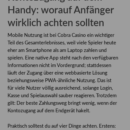
Handy: worauf Anfänger
wirklich achten sollten
Mobile Nutzung ist bei Cobra Casino ein wichtiger
Teil des Gesamterlebnisses, weil viele Spieler heute
eher am Smartphone als am Laptop zahlen und
spielen. Eine native App steht nach den verfügbaren
Informationen nicht im Vordergrund; stattdessen
läuft der Zugang über eine webbasierte Lösung
beziehungsweise PWA-ähnliche Nutzung. Das ist
für viele Nutzer völlig ausreichend, solange Login,
Kasse und Spielauswahl sauber reagieren. Trotzdem
gilt: Der beste Zahlungsweg bringt wenig, wenn der
Kontozugang auf dem Endgerät hakelt.
Praktisch solltest du auf vier Dinge achten. Erstens: