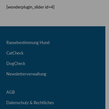
[wonderplugin_slider id=4]
Rassebestimmung Hund
CatCheck
DogCheck
Newsletterverwaltung
AGB
Datenschutz & Rechtliches