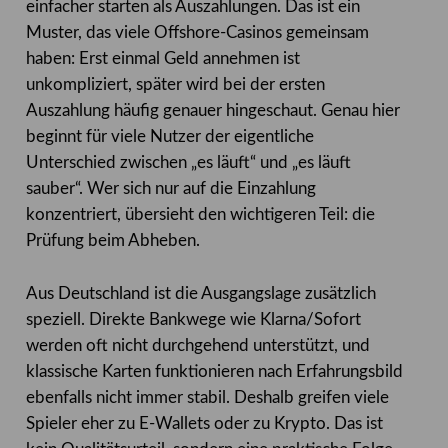
einfacher starten als Auszahlungen. Das ist ein
Muster, das viele Offshore-Casinos gemeinsam
haben: Erst einmal Geld annehmen ist
unkompliziert, später wird bei der ersten
Auszahlung häufig genauer hingeschaut. Genau hier
beginnt für viele Nutzer der eigentliche
Unterschied zwischen „es läuft“ und „es läuft
sauber“. Wer sich nur auf die Einzahlung
konzentriert, übersieht den wichtigeren Teil: die
Prüfung beim Abheben.
Aus Deutschland ist die Ausgangslage zusätzlich
speziell. Direkte Bankwege wie Klarna/Sofort
werden oft nicht durchgehend unterstützt, und
klassische Karten funktionieren nach Erfahrungsbild
ebenfalls nicht immer stabil. Deshalb greifen viele
Spieler eher zu E-Wallets oder zu Krypto. Das ist