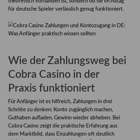
theoretisch vorhanden ist, sondern ob sie im Alltag
für deutsche Spieler verlässlich genug funktioniert.
Wie der Zahlungsweg bei
Cobra Casino in der
Praxis funktioniert
Für Anfänger ist es hilfreich, Zahlungen in drei
Schritte zu denken: Konto zugänglich machen,
Guthaben aufladen, Gewinn wieder abheben. Bei
Cobra Casino zeigt die praktische Erfahrung aus
dem Marktbild, dass Einzahlungen oft deutlich