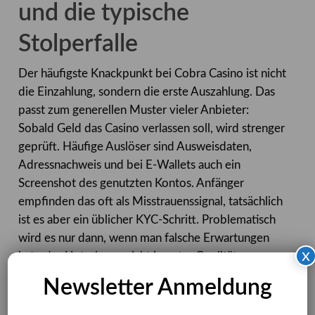
und die typische
Stolperfalle
Der häufigste Knackpunkt bei Cobra Casino ist nicht
die Einzahlung, sondern die erste Auszahlung. Das
passt zum generellen Muster vieler Anbieter:
Sobald Geld das Casino verlassen soll, wird strenger
geprüft. Häufige Auslöser sind Ausweisdaten,
Adressnachweis und bei E-Wallets auch ein
Screenshot des genutzten Kontos. Anfänger
empfinden das oft als Misstrauenssignal, tatsächlich
ist es aber ein üblicher KYC-Schritt. Problematisch
wird es nur dann, wenn man falsche Erwartungen
x
hat oder Unterlagen nicht in guter Qualität
bereitstellt.
Newsletter Anmeldung
Deshalb ist die beste Vorbereitung simpel: Name im