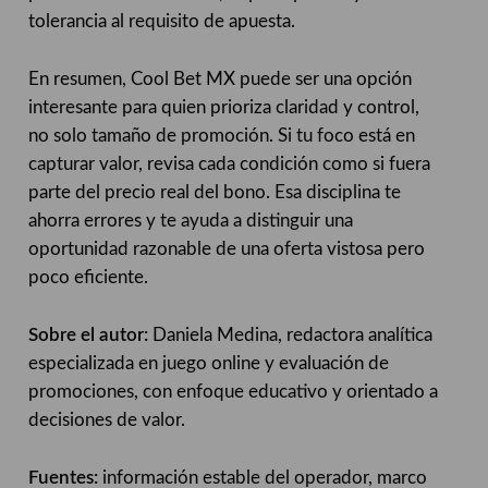
tolerancia al requisito de apuesta.
En resumen, Cool Bet MX puede ser una opción
interesante para quien prioriza claridad y control,
no solo tamaño de promoción. Si tu foco está en
capturar valor, revisa cada condición como si fuera
parte del precio real del bono. Esa disciplina te
ahorra errores y te ayuda a distinguir una
oportunidad razonable de una oferta vistosa pero
poco eficiente.
Sobre el autor:
Daniela Medina, redactora analítica
especializada en juego online y evaluación de
promociones, con enfoque educativo y orientado a
decisiones de valor.
Fuentes:
información estable del operador, marco