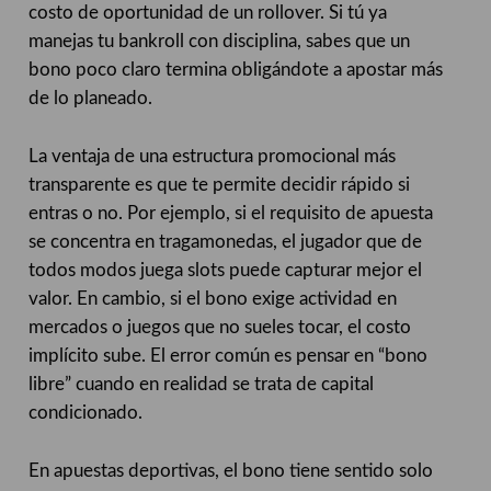
costo de oportunidad de un rollover. Si tú ya
manejas tu bankroll con disciplina, sabes que un
bono poco claro termina obligándote a apostar más
de lo planeado.
La ventaja de una estructura promocional más
transparente es que te permite decidir rápido si
entras o no. Por ejemplo, si el requisito de apuesta
se concentra en tragamonedas, el jugador que de
todos modos juega slots puede capturar mejor el
valor. En cambio, si el bono exige actividad en
mercados o juegos que no sueles tocar, el costo
implícito sube. El error común es pensar en “bono
libre” cuando en realidad se trata de capital
condicionado.
En apuestas deportivas, el bono tiene sentido solo