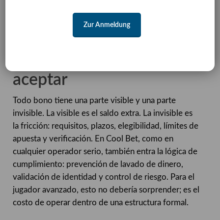
fueran equivalentes.
Zur Anmeldung
Riesgos, límites y trade-
offs que conviene
aceptar
Todo bono tiene una parte visible y una parte
invisible. La visible es el saldo extra. La invisible es
la fricción: requisitos, plazos, elegibilidad, límites de
apuesta y verificación. En Cool Bet, como en
cualquier operador serio, también entra la lógica de
cumplimiento: prevención de lavado de dinero,
validación de identidad y control de riesgo. Para el
jugador avanzado, esto no debería sorprender; es el
costo de operar dentro de una estructura formal.