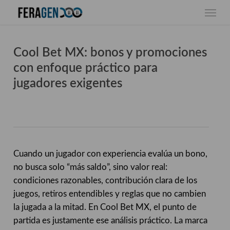
Skip
Menu
to
main
content
Cool Bet MX: bonos y promociones
con enfoque práctico para
jugadores exigentes
Cuando un jugador con experiencia evalúa un bono,
no busca solo “más saldo”, sino valor real:
condiciones razonables, contribución clara de los
juegos, retiros entendibles y reglas que no cambien
la jugada a la mitad. En Cool Bet MX, el punto de
partida es justamente ese análisis práctico. La marca