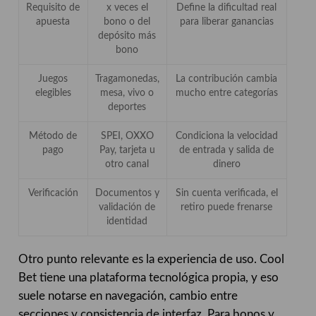
Requisito de
x veces el
Define la dificultad real
apuesta
bono o del
para liberar ganancias
depósito más
bono
Juegos
Tragamonedas,
La contribución cambia
elegibles
mesa, vivo o
mucho entre categorías
deportes
Método de
SPEI, OXXO
Condiciona la velocidad
pago
Pay, tarjeta u
de entrada y salida de
otro canal
dinero
Verificación
Documentos y
Sin cuenta verificada, el
validación de
retiro puede frenarse
identidad
Otro punto relevante es la experiencia de uso. Cool
Bet tiene una plataforma tecnológica propia, y eso
suele notarse en navegación, cambio entre
secciones y consistencia de interfaz. Para bonos y