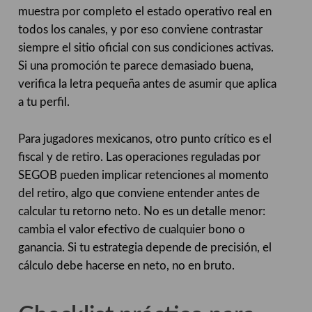
muestra por completo el estado operativo real en
todos los canales, y por eso conviene contrastar
siempre el sitio oficial con sus condiciones activas.
Si una promoción te parece demasiado buena,
verifica la letra pequeña antes de asumir que aplica
a tu perfil.
Para jugadores mexicanos, otro punto crítico es el
fiscal y de retiro. Las operaciones reguladas por
SEGOB pueden implicar retenciones al momento
del retiro, algo que conviene entender antes de
calcular tu retorno neto. No es un detalle menor:
cambia el valor efectivo de cualquier bono o
ganancia. Si tu estrategia depende de precisión, el
cálculo debe hacerse en neto, no en bruto.