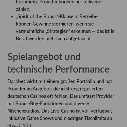
bestimmte Provider können nur teilweise
zählen.
„Spirit of the Bonus“-Klauseln: Betreiber
können Gewinne stornieren, wenn sie
vermeintliche „Strategien“ erkennen — das ist in
Beschwerden mehrfach aufgetaucht.
Spielangebot und
technische Performance
Dachbet wirbt mit einem großen Portfolio und hat
Provider im Angebot, die in streng regulierten
deutschen Casinos oft fehlen. Das umfasst Provider
mit Bonus-Buy-Funktionen und diverse
Nischenstudios. Das Live-Casino ist voll verfügbar,
inklusive Game Shows und niedrigen Tischlimits ab
etwa 0,10 €.