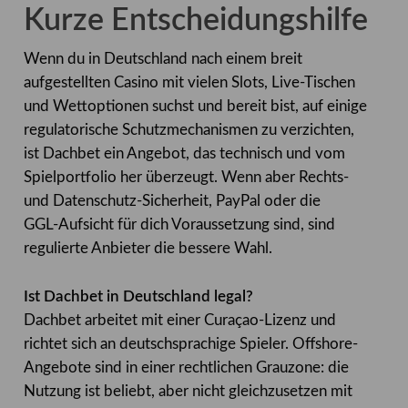
Kurze Entscheidungshilfe
Wenn du in Deutschland nach einem breit
aufgestellten Casino mit vielen Slots, Live-Tischen
und Wettoptionen suchst und bereit bist, auf einige
regulatorische Schutzmechanismen zu verzichten,
ist Dachbet ein Angebot, das technisch und vom
Spielportfolio her überzeugt. Wenn aber Rechts-
und Datenschutz-Sicherheit, PayPal oder die
GGL‑Aufsicht für dich Voraussetzung sind, sind
regulierte Anbieter die bessere Wahl.
Ist Dachbet in Deutschland legal?
Dachbet arbeitet mit einer Curaçao-Lizenz und
richtet sich an deutschsprachige Spieler. Offshore-
Angebote sind in einer rechtlichen Grauzone: die
Nutzung ist beliebt, aber nicht gleichzusetzen mit