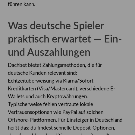
führen kann.
Was deutsche Spieler
praktisch erwartet — Ein-
und Auszahlungen
Dachbet bietet Zahlungsmethoden, die für
deutsche Kunden relevant sind:
Echtzeitüberweisung via Klarna/Sofort,
Kreditkarten (Visa/Mastercard), verschiedene E-
Wallets und auch Kryptowährungen.
Typischerweise fehlen vertraute lokale
Vertrauensoptionen wie PayPal auf solchen
Offshore-Plattformen. Für Einsteiger in Deutschland
heißt das: du findest schnelle Deposit-Optionen,