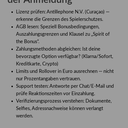
der Anmeldung
Lizenz prüfen: Antillephone N.V. (Curaçao) —
erkenne die Grenzen des Spielerschutzes.
AGB lesen: Speziell Bonusbedingungen,
Auszahlungsgrenzen und Klausel zu „Spirit of
the Bonus“.
Zahlungsmethoden abgleichen: Ist deine
bevorzugte Option verfügbar? (Klarna/Sofort,
Kreditkarte, Crypto)
Limits und Rollover in Euro ausrechnen — nicht
nur Prozentangaben vertrauen.
Support testen: Antworte per Chat/E‑Mail und
prüfe Reaktionszeiten vor Einzahlung.
Verifizierungsprozess verstehen: Dokumente,
Selfies, Adressnachweise können verlangt
werden.