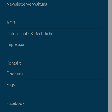
Newsletterverwaltung
AGB
Datenschutz & Rechtliches
Impressum
Kontakt
Über uns
Faqs
Facebook