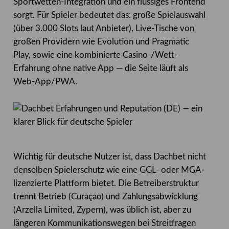
Sportwetten-Integration und ein flüssiges Frontend
sorgt. Für Spieler bedeutet das: große Spielauswahl
(über 3.000 Slots laut Anbieter), Live-Tische von
großen Providern wie Evolution und Pragmatic
Play, sowie eine kombinierte Casino-/Wett-
Erfahrung ohne native App — die Seite läuft als
Web-App/PWA.
Wichtig für deutsche Nutzer ist, dass Dachbet nicht
denselben Spielerschutz wie eine GGL- oder MGA-
lizenzierte Plattform bietet. Die Betreiberstruktur
trennt Betrieb (Curaçao) und Zahlungsabwicklung
(Arzella Limited, Zypern), was üblich ist, aber zu
längeren Kommunikationswegen bei Streitfragen