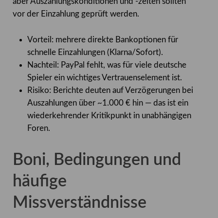
aber Auszahlungskonditionen und -zeiten sollten
vor der Einzahlung geprüft werden.
Vorteil: mehrere direkte Bankoptionen für
schnelle Einzahlungen (Klarna/Sofort).
Nachteil: PayPal fehlt, was für viele deutsche
Spieler ein wichtiges Vertrauenselement ist.
Risiko: Berichte deuten auf Verzögerungen bei
Auszahlungen über ~1.000 € hin — das ist ein
wiederkehrender Kritikpunkt in unabhängigen
Foren.
Boni, Bedingungen und
häufige
Missverständnisse