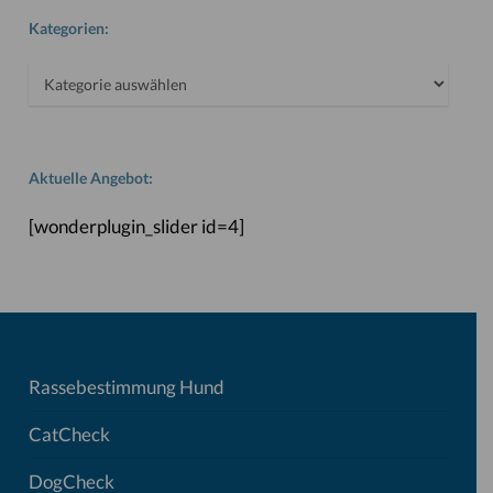
Kategorien:
Kategorien:
Aktuelle Angebot:
[wonderplugin_slider id=4]
Rassebestimmung Hund
CatCheck
DogCheck