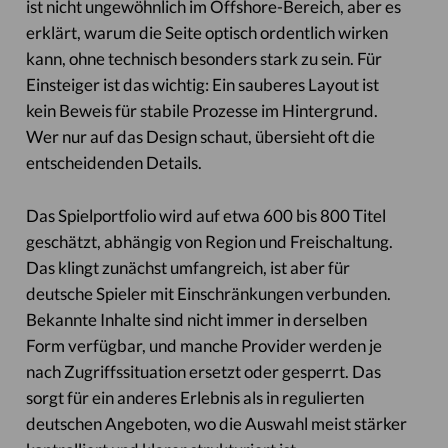
ist nicht ungewöhnlich im Offshore-Bereich, aber es
erklärt, warum die Seite optisch ordentlich wirken
kann, ohne technisch besonders stark zu sein. Für
Einsteiger ist das wichtig: Ein sauberes Layout ist
kein Beweis für stabile Prozesse im Hintergrund.
Wer nur auf das Design schaut, übersieht oft die
entscheidenden Details.
Das Spielportfolio wird auf etwa 600 bis 800 Titel
geschätzt, abhängig von Region und Freischaltung.
Das klingt zunächst umfangreich, ist aber für
deutsche Spieler mit Einschränkungen verbunden.
Bekannte Inhalte sind nicht immer in derselben
Form verfügbar, und manche Provider werden je
nach Zugriffssituation ersetzt oder gesperrt. Das
sorgt für ein anderes Erlebnis als in regulierten
deutschen Angeboten, wo die Auswahl meist stärker