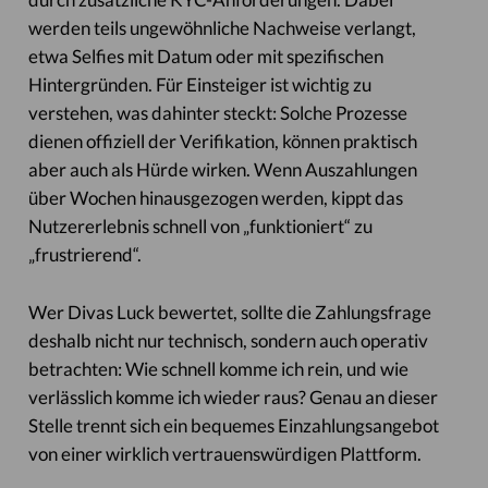
werden teils ungewöhnliche Nachweise verlangt,
etwa Selfies mit Datum oder mit spezifischen
Hintergründen. Für Einsteiger ist wichtig zu
verstehen, was dahinter steckt: Solche Prozesse
dienen offiziell der Verifikation, können praktisch
aber auch als Hürde wirken. Wenn Auszahlungen
über Wochen hinausgezogen werden, kippt das
Nutzererlebnis schnell von „funktioniert“ zu
„frustrierend“.
Wer Divas Luck bewertet, sollte die Zahlungsfrage
deshalb nicht nur technisch, sondern auch operativ
betrachten: Wie schnell komme ich rein, und wie
verlässlich komme ich wieder raus? Genau an dieser
Stelle trennt sich ein bequemes Einzahlungsangebot
von einer wirklich vertrauenswürdigen Plattform.