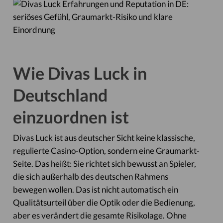
Wie Divas Luck in
Deutschland
einzuordnen ist
Divas Luck ist aus deutscher Sicht keine klassische,
regulierte Casino-Option, sondern eine Graumarkt-
Seite. Das heißt: Sie richtet sich bewusst an Spieler,
die sich außerhalb des deutschen Rahmens
bewegen wollen. Das ist nicht automatisch ein
Qualitätsurteil über die Optik oder die Bedienung,
aber es verändert die gesamte Risikolage. Ohne