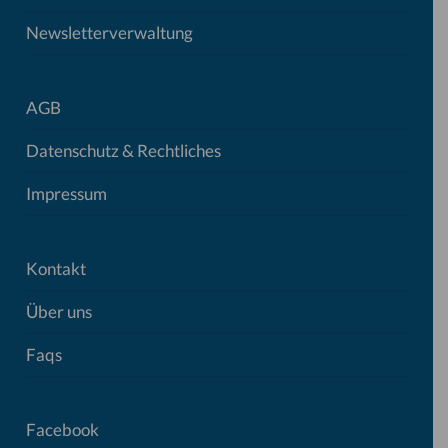
Newsletterverwaltung
AGB
Datenschutz & Rechtliches
Impressum
Kontakt
Über uns
Faqs
Facebook