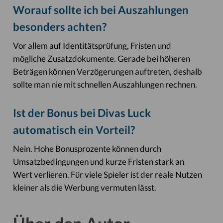
Worauf sollte ich bei Auszahlungen
besonders achten?
Vor allem auf Identitätsprüfung, Fristen und
mögliche Zusatzdokumente. Gerade bei höheren
Beträgen können Verzögerungen auftreten, deshalb
sollte man nie mit schnellen Auszahlungen rechnen.
Ist der Bonus bei Divas Luck
automatisch ein Vorteil?
Nein. Hohe Bonusprozente können durch
Umsatzbedingungen und kurze Fristen stark an
Wert verlieren. Für viele Spieler ist der reale Nutzen
kleiner als die Werbung vermuten lässt.