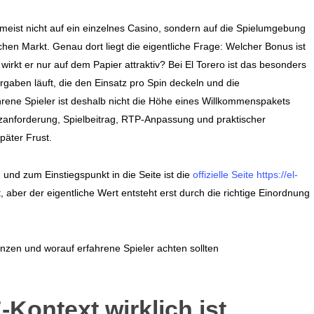
meist nicht auf ein einzelnes Casino, sondern auf die Spielumgebung
en Markt. Genau dort liegt die eigentliche Frage: Welcher Bonus ist
irkt er nur auf dem Papier attraktiv? Bei El Torero ist das besonders
orgaben läuft, die den Einsatz pro Spin deckeln und die
rene Spieler ist deshalb nicht die Höhe eines Willkommenspakets
anforderung, Spielbeitrag, RTP-Anpassung und praktischer
päter Frust.
und zum Einstiegspunkt in die Seite ist die
offizielle Seite https://el-
ber der eigentliche Wert entsteht erst durch die richtige Einordnung
Kontext wirklich ist