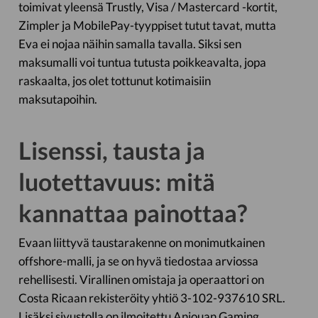
toimivat yleensä Trustly, Visa / Mastercard -kortit,
Zimpler ja MobilePay-tyyppiset tutut tavat, mutta
Eva ei nojaa näihin samalla tavalla. Siksi sen
maksumalli voi tuntua tutusta poikkeavalta, jopa
raskaalta, jos olet tottunut kotimaisiin
maksutapoihin.
Lisenssi, tausta ja
luotettavuus: mitä
kannattaa painottaa?
Evaan liittyvä taustarakenne on monimutkainen
offshore-malli, ja se on hyvä tiedostaa arviossa
rehellisesti. Virallinen omistaja ja operaattori on
Costa Ricaan rekisteröity yhtiö 3-102-937610 SRL.
Lisäksi sivustolla on ilmoitettu Anjouan Gaming