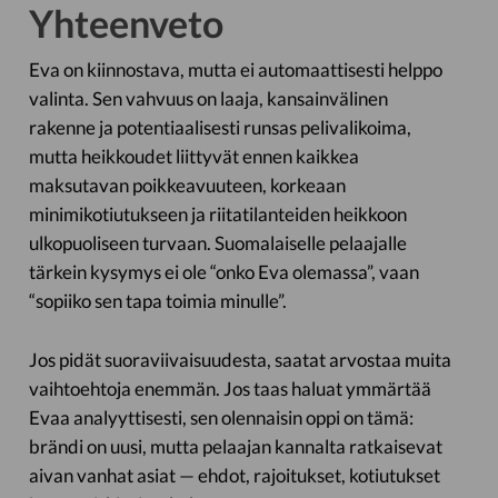
Yhteenveto
Eva on kiinnostava, mutta ei automaattisesti helppo
valinta. Sen vahvuus on laaja, kansainvälinen
rakenne ja potentiaalisesti runsas pelivalikoima,
mutta heikkoudet liittyvät ennen kaikkea
maksutavan poikkeavuuteen, korkeaan
minimikotiutukseen ja riitatilanteiden heikkoon
ulkopuoliseen turvaan. Suomalaiselle pelaajalle
tärkein kysymys ei ole “onko Eva olemassa”, vaan
“sopiiko sen tapa toimia minulle”.
Jos pidät suoraviivaisuudesta, saatat arvostaa muita
vaihtoehtoja enemmän. Jos taas haluat ymmärtää
Evaa analyyttisesti, sen olennaisin oppi on tämä:
brändi on uusi, mutta pelaajan kannalta ratkaisevat
aivan vanhat asiat — ehdot, rajoitukset, kotiutukset