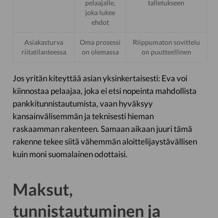
pelaajalle,
talletukseen
joka lukee
ehdot
Asiakasturva
Oma prosessi
Riippumaton sovittelu
riitatilanteessa
on olemassa
on puutteellinen
Jos yritän kiteyttää asian yksinkertaisesti: Eva voi
kiinnostaa pelaajaa, joka ei etsi nopeinta mahdollista
pankkitunnistautumista, vaan hyväksyy
kansainvälisemmän ja teknisesti hieman
raskaamman rakenteen. Samaan aikaan juuri tämä
rakenne tekee siitä vähemmän aloittelijaystävällisen
kuin moni suomalainen odottaisi.
Maksut,
tunnistautuminen ja