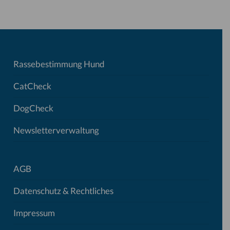
Rassebestimmung Hund
CatCheck
DogCheck
Newsletterverwaltung
AGB
Datenschutz & Rechtliches
Impressum