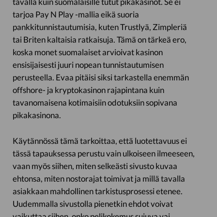
tavalla kuin suomalaisille tutut pikakasinot. Se ei
tarjoa Pay N Play -mallia eikä suoria
pankkitunnistautumisia, kuten Trustlyä, Zimpleriä
tai Briten kaltaisia ratkaisuja. Tämä on tärkeä ero,
koska monet suomalaiset arvioivat kasinon
ensisijaisesti juuri nopean tunnistautumisen
perusteella. Evaa pitäisi siksi tarkastella enemmän
offshore- ja kryptokasinon rajapintana kuin
tavanomaisena kotimaisiin odotuksiin sopivana
pikakasinona.
Käytännössä tämä tarkoittaa, että luotettavuus ei
tässä tapauksessa perustu vain ulkoiseen ilmeeseen,
vaan myös siihen, miten selkeästi sivusto kuvaa
ehtonsa, miten nostorajat toimivat ja millä tavalla
asiakkaan mahdollinen tarkistusprosessi etenee.
Uudemmalla sivustolla pienetkin ehdot voivat
vaikuttaa siihen, onko pelikokemus sujuva vai