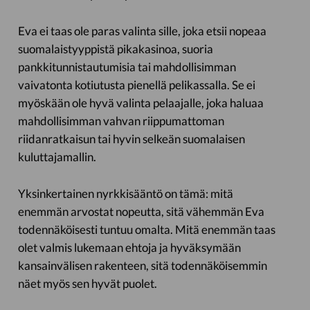
Eva ei taas ole paras valinta sille, joka etsii nopeaa
suomalaistyyppistä pikakasinoa, suoria
pankkitunnistautumisia tai mahdollisimman
vaivatonta kotiutusta pienellä pelikassalla. Se ei
myöskään ole hyvä valinta pelaajalle, joka haluaa
mahdollisimman vahvan riippumattoman
riidanratkaisun tai hyvin selkeän suomalaisen
kuluttajamallin.
Yksinkertainen nyrkkisääntö on tämä: mitä
enemmän arvostat nopeutta, sitä vähemmän Eva
todennäköisesti tuntuu omalta. Mitä enemmän taas
olet valmis lukemaan ehtoja ja hyväksymään
kansainvälisen rakenteen, sitä todennäköisemmin
näet myös sen hyvät puolet.