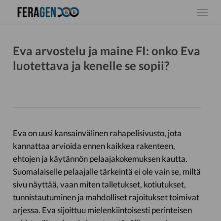
Skip
Menu
to
main
content
Eva arvostelu ja maine FI: onko Eva
luotettava ja kenelle se sopii?
Eva on uusi kansainvälinen rahapelisivusto, jota
kannattaa arvioida ennen kaikkea rakenteen,
ehtojen ja käytännön pelaajakokemuksen kautta.
Suomalaiselle pelaajalle tärkeintä ei ole vain se, miltä
sivu näyttää, vaan miten talletukset, kotiutukset,
tunnistautuminen ja mahdolliset rajoitukset toimivat
arjessa. Eva sijoittuu mielenkiintoisesti perinteisen