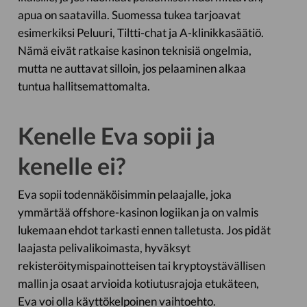
apua on saatavilla. Suomessa tukea tarjoavat
esimerkiksi Peluuri, Tiltti-chat ja A-klinikkasäätiö.
Nämä eivät ratkaise kasinon teknisiä ongelmia,
mutta ne auttavat silloin, jos pelaaminen alkaa
tuntua hallitsemattomalta.
Kenelle Eva sopii ja
kenelle ei?
Eva sopii todennäköisimmin pelaajalle, joka
ymmärtää offshore-kasinon logiikan ja on valmis
lukemaan ehdot tarkasti ennen talletusta. Jos pidät
laajasta pelivalikoimasta, hyväksyt
rekisteröitymispainotteisen tai kryptoystävällisen
mallin ja osaat arvioida kotiutusrajoja etukäteen,
Eva voi olla käyttökelpoinen vaihtoehto.