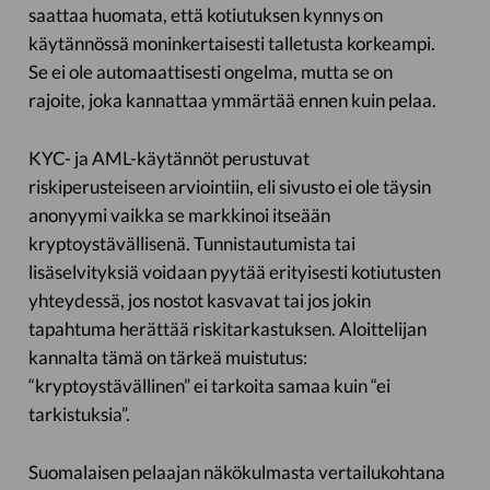
saattaa huomata, että kotiutuksen kynnys on
käytännössä moninkertaisesti talletusta korkeampi.
Se ei ole automaattisesti ongelma, mutta se on
rajoite, joka kannattaa ymmärtää ennen kuin pelaa.
KYC- ja AML-käytännöt perustuvat
riskiperusteiseen arviointiin, eli sivusto ei ole täysin
anonyymi vaikka se markkinoi itseään
kryptoystävällisenä. Tunnistautumista tai
lisäselvityksiä voidaan pyytää erityisesti kotiutusten
yhteydessä, jos nostot kasvavat tai jos jokin
tapahtuma herättää riskitarkastuksen. Aloittelijan
kannalta tämä on tärkeä muistutus:
“kryptoystävällinen” ei tarkoita samaa kuin “ei
tarkistuksia”.
Suomalaisen pelaajan näkökulmasta vertailukohtana