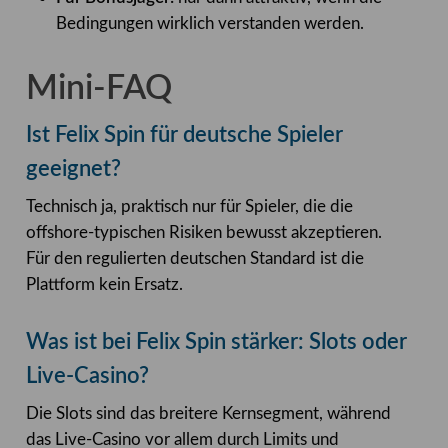
Bedingungen wirklich verstanden werden.
Mini-FAQ
Ist Felix Spin für deutsche Spieler
geeignet?
Technisch ja, praktisch nur für Spieler, die die
offshore-typischen Risiken bewusst akzeptieren.
Für den regulierten deutschen Standard ist die
Plattform kein Ersatz.
Was ist bei Felix Spin stärker: Slots oder
Live-Casino?
Die Slots sind das breitere Kernsegment, während
das Live-Casino vor allem durch Limits und