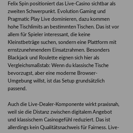
Felix Spin positioniert das Live-Casino sichtbar als
zweiten Schwerpunkt. Evolution Gaming und
Pragmatic Play Live dominieren, dazu kommen
hohe Tischlimits an bestimmten Tischen. Das ist vor
allem für Spieler interessant, die keine
Kleinstbeträge suchen, sondern eine Plattform mit
ernstzunehmendem Einsatzrahmen. Besonders
Blackjack und Roulette eignen sich hier als
Vergleichsmaßstab: Wenn du klassische Tische
bevorzugst, aber eine moderne Browser-
Umgebung willst, ist das Setup grundsätzlich
passend.
Auch die Live-Dealer-Komponente wirkt praxisnah,
weil sie die Distanz zwischen digitalem Angebot
und klassischem Casinogefühl reduziert. Das ist
allerdings kein Qualitätsnachweis für Fairness. Live-