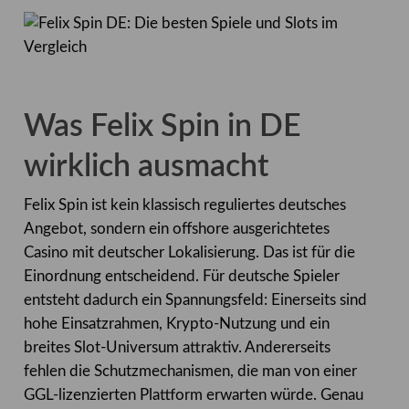
Was Felix Spin in DE
wirklich ausmacht
Felix Spin ist kein klassisch reguliertes deutsches
Angebot, sondern ein offshore ausgerichtetes
Casino mit deutscher Lokalisierung. Das ist für die
Einordnung entscheidend. Für deutsche Spieler
entsteht dadurch ein Spannungsfeld: Einerseits sind
hohe Einsatzrahmen, Krypto-Nutzung und ein
breites Slot-Universum attraktiv. Andererseits
fehlen die Schutzmechanismen, die man von einer
GGL-lizenzierten Plattform erwarten würde. Genau