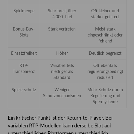
Spielmenge
Sehr breit, über
Oft kleiner und
4.000 Titel
stärker gefiltert
Bonus-Buy-
Stark vertreten
Meist stark
Slots
eingeschränkt oder
fehlend
Einsatzfreiheit
Höher
Deutlich begrenzt
RTP-
Variabel, teils
Oft ebenfalls
Transparenz
niedriger als
regulierungsbedingt
Standard
reduziert
Spielerschutz
Weniger
Mehr Schutz durch
Schutzmechanismen
Regulierung und
Sperrsysteme
Ein kritischer Punkt ist der Return-to-Player. Bei
variablen RTP-Modellen kann derselbe Slot auf
unterschiedlichen Plattformen unterschiedlich