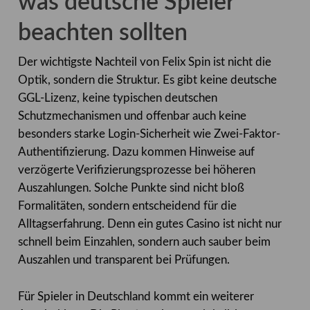
was deutsche Spieler
beachten sollten
Der wichtigste Nachteil von Felix Spin ist nicht die
Optik, sondern die Struktur. Es gibt keine deutsche
GGL-Lizenz, keine typischen deutschen
Schutzmechanismen und offenbar auch keine
besonders starke Login-Sicherheit wie Zwei-Faktor-
Authentifizierung. Dazu kommen Hinweise auf
verzögerte Verifizierungsprozesse bei höheren
Auszahlungen. Solche Punkte sind nicht bloß
Formalitäten, sondern entscheidend für die
Alltagserfahrung. Denn ein gutes Casino ist nicht nur
schnell beim Einzahlen, sondern auch sauber beim
Auszahlen und transparent bei Prüfungen.
Für Spieler in Deutschland kommt ein weiterer