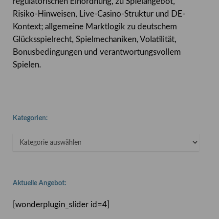
regulatorischen Einordnung, zu Spielangebot,
Risiko-Hinweisen, Live-Casino-Struktur und DE-
Kontext; allgemeine Marktlogik zu deutschem
Glücksspielrecht, Spielmechaniken, Volatilität,
Bonusbedingungen und verantwortungsvollem
Spielen.
Kategorien:
Kategorien:
Aktuelle Angebot:
[wonderplugin_slider id=4]