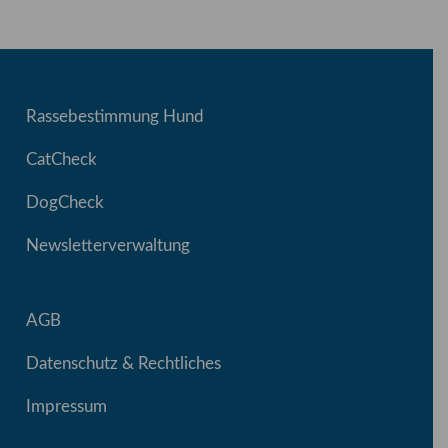
Rassebestimmung Hund
CatCheck
DogCheck
Newsletterverwaltung
AGB
Datenschutz & Rechtliches
Impressum