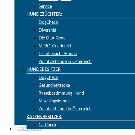
Service
HUNDEZÜCHTER:
DogCheck
Diversität
Die DLA-Gene
MDR1 Gendefekt
Testübersicht Hunde
Zuchtverbände in Österreich
HUNDEBESITZER
DogCheck
Gesundheitsecke
Rassebestimmung Hund
Mischlingshunde
Zuchtverbände in Österreich
KATZENBESITZER:
CatCheck
TOOLBOX