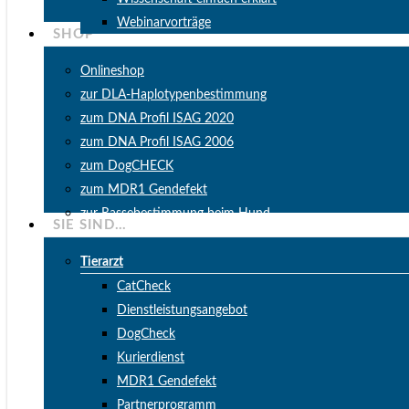
Webinarvorträge
SHOP
Onlineshop
zur DLA-Haplotypenbestimmung
zum DNA Profil ISAG 2020
zum DNA Profil ISAG 2006
zum DogCHECK
zum MDR1 Gendefekt
zur Rassebestimmung beim Hund
SIE SIND…
Tierarzt
CatCheck
Dienstleistungsangebot
DogCheck
Kurierdienst
MDR1 Gendefekt
Partnerprogramm