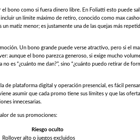
l bono como si fuera dinero libre. En Foliatti esto puede salir
n incluir un límite máximo de retiro, conocido como max casho
 es un matiz menor; es justamente una de las quejas más repet
oción. Un bono grande puede verse atractivo, pero si el max 
over: aunque el bono parezca generoso, si exige mucho volume
a no es “¿cuánto me dan?”, sino “¿cuánto puedo retirar de form
 de plataforma digital y operación presencial, es fácil pens
iene asumir que cada promo tiene sus límites y que las ofertas
ciones innecesarias.
 valor de sus promociones:
Riesgo oculto
Rollover alto o juegos excluidos