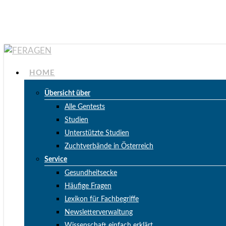
Skip
to
main
content
Menu
HOME
Übersicht über
Alle Gentests
Studien
Unterstützte Studien
Zuchtverbände in Österreich
Service
Gesundheitsecke
Häufige Fragen
Lexikon für Fachbegriffe
Newsletterverwaltung
Wissenschaft einfach erklärt