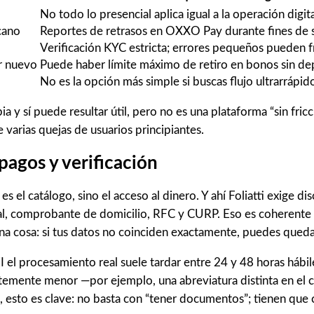
No todo lo presencial aplica igual a la operación digit
cano
Reportes de retrasos en OXXO Pay durante fines de
Verificación KYC estricta; errores pequeños pueden fr
or nuevo
Puede haber límite máximo de retiro en bonos sin depó
No es la opción más simple si buscas flujo ultrarrápid
ia y sí puede resultar útil, pero no es una plataforma “sin fri
 varias quejas de usuarios principiantes.
pagos y verificación
s el catálogo, sino el acceso al dinero. Y ahí Foliatti exige dis
cial, comprobante de domicilio, RFC y CURP. Eso es coherent
una cosa: si tus datos no coinciden exactamente, puedes queda
EI el procesamiento real suele tardar entre 24 y 48 horas háb
ntemente menor —por ejemplo, una abreviatura distinta en el
, esto es clave: no basta con “tener documentos”; tienen que c