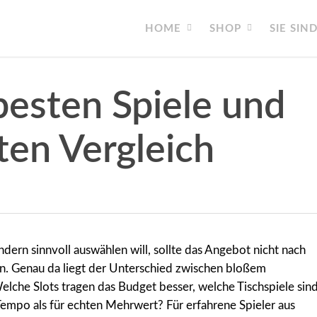
HOME
SHOP
SIE SIN
besten Spiele und
kten Vergleich
ndern sinnvoll auswählen will, sollte das Angebot nicht nach
n. Genau da liegt der Unterschied zwischen bloßem
elche Slots tragen das Budget besser, welche Tischspiele sin
Tempo als für echten Mehrwert? Für erfahrene Spieler aus