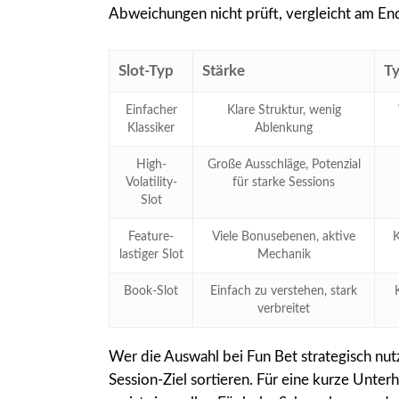
Abweichungen nicht prüft, vergleicht am End
Slot-Typ
Stärke
Ty
Einfacher
Klare Struktur, wenig
Klassiker
Ablenkung
High-
Große Ausschläge, Potenzial
Volatility-
für starke Sessions
Slot
Feature-
Viele Bonusebenen, aktive
K
lastiger Slot
Mechanik
Book-Slot
Einfach zu verstehen, stark
verbreitet
Wer die Auswahl bei Fun Bet strategisch nutz
Session-Ziel sortieren. Für eine kurze Unter