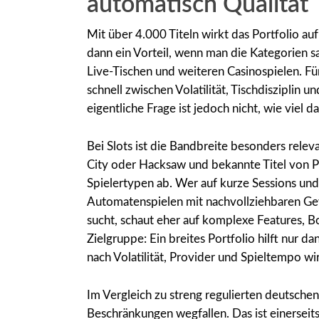
automatisch Qualität
Mit über 4.000 Titeln wirkt das Portfolio auf 
dann ein Vorteil, wenn man die Kategorien sa
Live-Tischen und weiteren Casinospielen. Für 
schnell zwischen Volatilität, Tischdisziplin
eigentliche Frage ist jedoch nicht, wie viel da
Bei Slots ist die Bandbreite besonders relev
City oder Hacksaw und bekannte Titel von P
Spielertypen ab. Wer auf kurze Sessions und 
Automatenspielen mit nachvollziehbaren G
sucht, schaut eher auf komplexe Features, Bo
Zielgruppe: Ein breites Portfolio hilft nur d
nach Volatilität, Provider und Spieltempo wirk
Im Vergleich zu streng regulierten deutsche
Beschränkungen wegfallen. Das ist einerseits