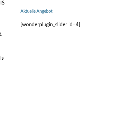
IS
Aktuelle Angebot:
[wonderplugin_slider id=4]
t.
ls