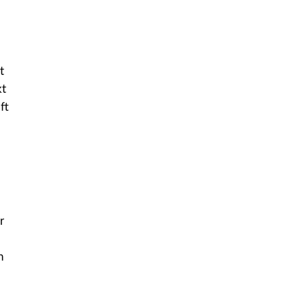
t
kt
ft
r
h