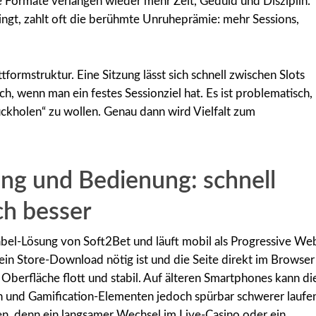
ge Formate verlangen wieder mehr Zeit, Geduld und Disziplin.
ingt, zahlt oft die berühmte Unruheprämie: mehr Sessions,
ttformstruktur. Eine Sitzung lässt sich schnell zwischen Slots
ch, wenn man ein festes Sessionziel hat. Es ist problematisch,
ckholen“ zu wollen. Genau dann wird Vielfalt zum
ung und Bedienung: schnell
ch besser
abel-Lösung von Soft2Bet und läuft mobil als Progressive We
kein Store-Download nötig ist und die Seite direkt im Browser
e Oberfläche flott und stabil. Auf älteren Smartphones kann di
n und Gamification-Elementen jedoch spürbar schwerer laufe
en, denn ein langsamer Wechsel im Live-Casino oder ein