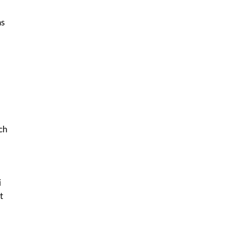
as
ch
i
t