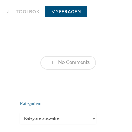
D…
TOOLBOX
MYFERAGEN
No Comments
Kategorien:
Kategorien:
d