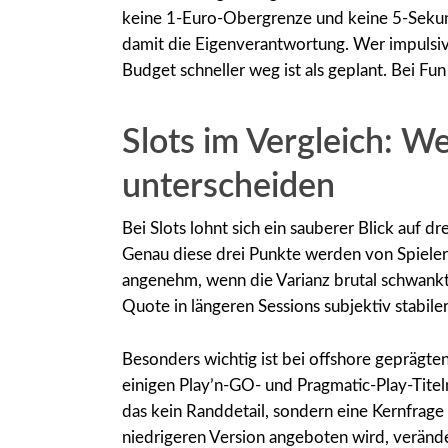
keine 1-Euro-Obergrenze und keine 5-Sekun
damit die Eigenverantwortung. Wer impulsiv 
Budget schneller weg ist als geplant. Bei Fun 
Slots im Vergleich: We
unterscheiden
Bei Slots lohnt sich ein sauberer Blick auf d
Genau diese drei Punkte werden von Spielern
angenehm, wenn die Varianz brutal schwankt
Quote in längeren Sessions subjektiv stabile
Besonders wichtig ist bei offshore geprägten
einigen Play’n-GO- und Pragmatic-Play-Titeln
das kein Randdetail, sondern eine Kernfrage
niedrigeren Version angeboten wird, veränder