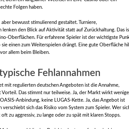
 echte Folgen haben.
 aber bewusst stimulierend gestaltet. Turniere,
enken den Blick auf Aktivität statt auf Zurückhaltung. Das is
sino-Oberflächen. Für erfahrene Spieler ist der wichtigste Pun
b sie einen zum Weiterspielen drängt. Eine gute Oberfläche hil
 vor allem beim Bleiben.
 typische Fehlannahmen
et mit regulierten deutschen Angeboten ist die Annahme,
 Vorteil. Das stimmt nur teilweise. Ja, der Markt wirkt wenige
 OASIS-Anbindung, keine LUGAS-Kette. Ja, das Angebot ist
ch verschiebt sich das Risiko vom System zum Spieler. Wer sic
 oft zu aggressiv, zu lange oder zu spät mit klaren Stopps.