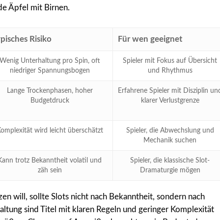
e Äpfel mit Birnen.
pisches Risiko
Für wen geeignet
Wenig Unterhaltung pro Spin, oft
Spieler mit Fokus auf Übersicht
niedriger Spannungsbogen
und Rhythmus
Lange Trockenphasen, hoher
Erfahrene Spieler mit Disziplin un
Budgetdruck
klarer Verlustgrenze
omplexität wird leicht überschätzt
Spieler, die Abwechslung und
Mechanik suchen
Kann trotz Bekanntheit volatil und
Spieler, die klassische Slot-
zäh sein
Dramaturgie mögen
en will, sollte Slots nicht nach Bekanntheit, sondern nach
haltung sind Titel mit klaren Regeln und geringer Komplexität