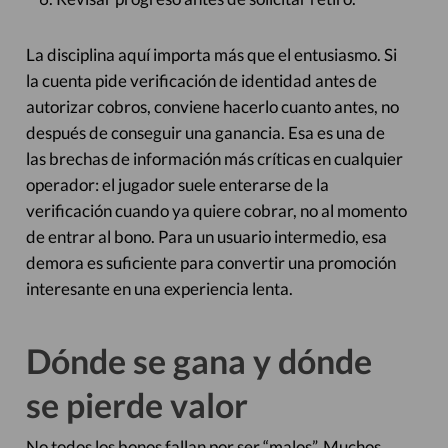
La disciplina aquí importa más que el entusiasmo. Si
la cuenta pide verificación de identidad antes de
autorizar cobros, conviene hacerlo cuanto antes, no
después de conseguir una ganancia. Esa es una de
las brechas de información más críticas en cualquier
operador: el jugador suele enterarse de la
verificación cuando ya quiere cobrar, no al momento
de entrar al bono. Para un usuario intermedio, esa
demora es suficiente para convertir una promoción
interesante en una experiencia lenta.
Dónde se gana y dónde
se pierde valor
No todos los bonos fallan por ser “malos”. Muchos