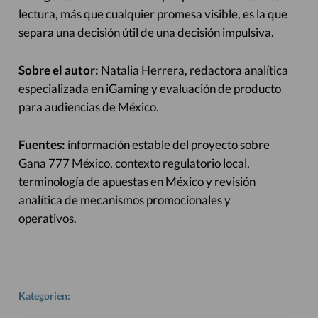
lectura, más que cualquier promesa visible, es la que
separa una decisión útil de una decisión impulsiva.
Sobre el autor:
Natalia Herrera, redactora analítica
especializada en iGaming y evaluación de producto
para audiencias de México.
Fuentes:
información estable del proyecto sobre
Gana 777 México, contexto regulatorio local,
terminología de apuestas en México y revisión
analítica de mecanismos promocionales y
operativos.
Kategorien: