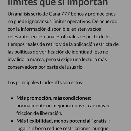
límites que sí importan
Un análisis serio de Gana 777 bonos y promociones
no puede ignorar sus límites operativos. De acuerdo
con la información disponible, existen vacíos
relevantes en los canales oficiales respecto de los
tiempos reales de retiro y de la aplicación estricta de
las políticas de verificación de identidad. Eso no
invalida la marca, pero sí exige una lectura más
conservadora por parte del usuario.
Los principales trade-offs son estos:
Más promoción, más condiciones:
normalmente un mejor incentivo trae mayor
fricción de liberación.
Más flexibilidad, menos potencial “gratis”:
jugar sin bono reduce restricciones, aunque