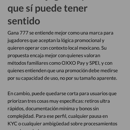
que sí puede tener
sentido
Gana 777 se entiende mejor como una marca para
jugadores que aceptan la lógica promocional y
quieren operar con contexto local mexicano. Su
propuesta encaja mejor con quienes valoran
métodos familiares como OXXO Pay y SPEI, y con
quienes entienden que una promoción debe medirse
por su capacidad de uso, no por su tamaño aparente.
En cambio, puede quedarse corta para usuarios que
priorizan tres cosas muy específicas: retiros ultra
rápidos, documentación mínima y bonos sin
complejidad. Para ese perfil, cualquier pausa en
KYC o cualquier ambigüedad sobre procesamientos