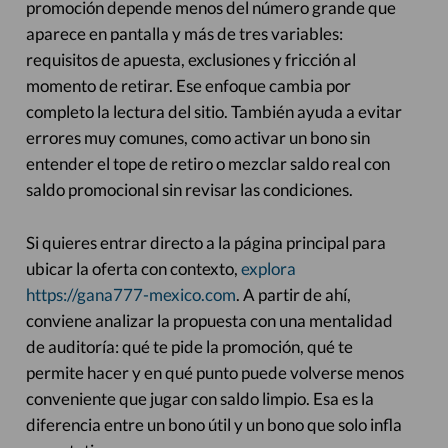
promoción depende menos del número grande que
aparece en pantalla y más de tres variables:
requisitos de apuesta, exclusiones y fricción al
momento de retirar. Ese enfoque cambia por
completo la lectura del sitio. También ayuda a evitar
errores muy comunes, como activar un bono sin
entender el tope de retiro o mezclar saldo real con
saldo promocional sin revisar las condiciones.
Si quieres entrar directo a la página principal para
ubicar la oferta con contexto,
explora
https://gana777-mexico.com
. A partir de ahí,
conviene analizar la propuesta con una mentalidad
de auditoría: qué te pide la promoción, qué te
permite hacer y en qué punto puede volverse menos
conveniente que jugar con saldo limpio. Esa es la
diferencia entre un bono útil y un bono que solo infla