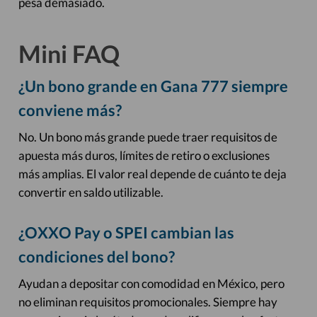
pesa demasiado.
Mini FAQ
¿Un bono grande en Gana 777 siempre
conviene más?
No. Un bono más grande puede traer requisitos de
apuesta más duros, límites de retiro o exclusiones
más amplias. El valor real depende de cuánto te deja
convertir en saldo utilizable.
¿OXXO Pay o SPEI cambian las
condiciones del bono?
Ayudan a depositar con comodidad en México, pero
no eliminan requisitos promocionales. Siempre hay