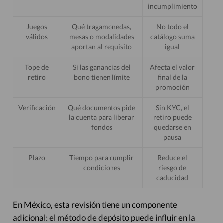
incumplimiento
Juegos
Qué tragamonedas,
No todo el
válidos
mesas o modalidades
catálogo suma
aportan al requisito
igual
Tope de
Si las ganancias del
Afecta el valor
retiro
bono tienen límite
final de la
promoción
Verificación
Qué documentos pide
Sin KYC, el
la cuenta para liberar
retiro puede
fondos
quedarse en
pausa
Plazo
Tiempo para cumplir
Reduce el
condiciones
riesgo de
caducidad
En México, esta revisión tiene un componente
adicional: el método de depósito puede influir en la