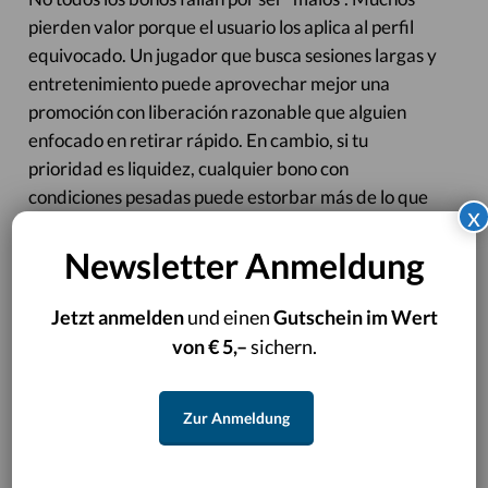
pierden valor porque el usuario los aplica al perfil
equivocado. Un jugador que busca sesiones largas y
entretenimiento puede aprovechar mejor una
promoción con liberación razonable que alguien
enfocado en retirar rápido. En cambio, si tu
prioridad es liquidez, cualquier bono con
condiciones pesadas puede estorbar más de lo que
x
ayuda.
Newsletter Anmeldung
La comparación útil no es “bono grande contra bono
pequeño”, sino “bono con control contra bono con
Jetzt anmelden
und einen
Gutschein im Wert
fricción”. En esa lógica, conviene pensar así:
von € 5,–
sichern.
Ideal para exploración:
bonos que te permitan
Zur Anmeldung
probar tragamonedas o mecánicas nuevas sin
comprometer demasiado saldo propio.
Ideal para control:
promociones con requisitos