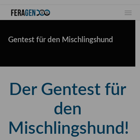
Skip
Menu
to
main
content
Gentest für den Mischlingshund
Der Gentest für
den
Mischlingshund!