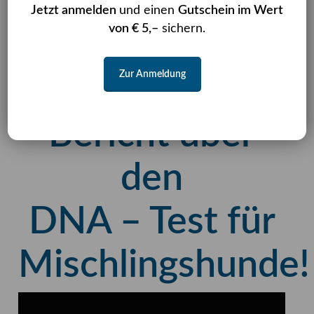
heute erschien
Jetzt anmelden
und einen
Gutschein im Wert
von € 5,–
sichern.
ein
Zur Anmeldung
ausführlicher
Bericht über
den
DNA – Test für
Mischlingshunde!