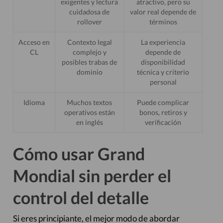
exigentes y lectura
atractivo, pero su
cuidadosa de
valor real depende de
rollover
términos
Acceso en
Contexto legal
La experiencia
CL
complejo y
depende de
posibles trabas de
disponibilidad
dominio
técnica y criterio
personal
Idioma
Muchos textos
Puede complicar
operativos están
bonos, retiros y
en inglés
verificación
Cómo usar Grand
Mondial sin perder el
control del detalle
Si eres principiante, el mejor modo de abordar