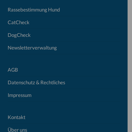
Rassebestimmung Hund
CatCheck
DogCheck
Newsletterverwaltung
AGB
Datenschutz & Rechtliches
Impressum
Kontakt
Über uns