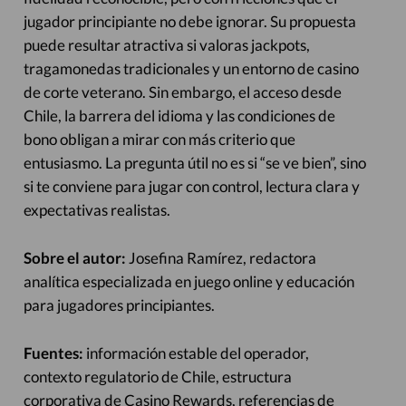
jugador principiante no debe ignorar. Su propuesta
puede resultar atractiva si valoras jackpots,
tragamonedas tradicionales y un entorno de casino
de corte veterano. Sin embargo, el acceso desde
Chile, la barrera del idioma y las condiciones de
bono obligan a mirar con más criterio que
entusiasmo. La pregunta útil no es si “se ve bien”, sino
si te conviene para jugar con control, lectura clara y
expectativas realistas.
Sobre el autor:
Josefina Ramírez, redactora
analítica especializada en juego online y educación
para jugadores principiantes.
Fuentes:
información estable del operador,
contexto regulatorio de Chile, estructura
corporativa de Casino Rewards, referencias de