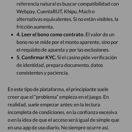
referencia natural es buscar compatibilidad con
Webpay, CuentaRUT, Khipu, Mach o
alternativas equivalentes. Si no están visibles, la
fricción aumenta.
4. Leer el bono como contrato.
El valor de un
bono no se mide por el monto aparente, sino por
el requisito de apuesta y por las exclusiones.
5. Confirmar KYC.
Si el casino pide verificación
de identidad, prepara documento, datos
consistentes y paciencia.
En este tipo de plataforma, el principiante suele
creer que el “problema” empieza en el juego. En
realidad, suele empezar antes: en la lectura
incompleta de condiciones, en la confianza excesiva
o en la idea de que el acceso será igual de simple que
en una app de uso diario. No siempre ocurre así.