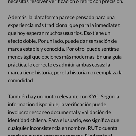
necesitas resolver verificación o retiro con precisión.
Además, la plataforma parece pensada para una
experiencia más tradicional que para la inmediatez
que hoy esperan muchos usuarios. Eso tiene un
efecto doble. Por un lado, puede dar sensación de
marca estable y conocida. Por otro, puede sentirse
menos ágil que opciones más modernas. En una guía
práctica, lo correcto es admitir ambas cosas: la
marca tiene historia, pero la historia no reemplaza la
comodidad.
También hay un punto relevante con KYC. Según la
información disponible, la verificación puede
involucrar escaneo documental y validación de
identidad chilena. Para el usuario, eso significa que
cualquier inconsistencia en nombre, RUT o cuenta
asociada puede retrasar procesos. Si además el