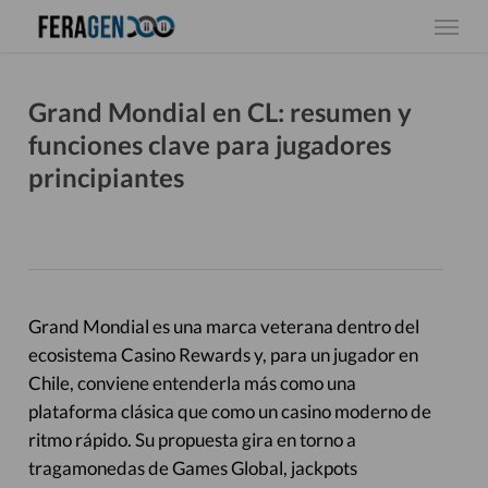
Skip
Menu
to
main
content
Grand Mondial en CL: resumen y
funciones clave para jugadores
principiantes
Grand Mondial es una marca veterana dentro del
ecosistema Casino Rewards y, para un jugador en
Chile, conviene entenderla más como una
plataforma clásica que como un casino moderno de
ritmo rápido. Su propuesta gira en torno a
tragamonedas de Games Global, jackpots