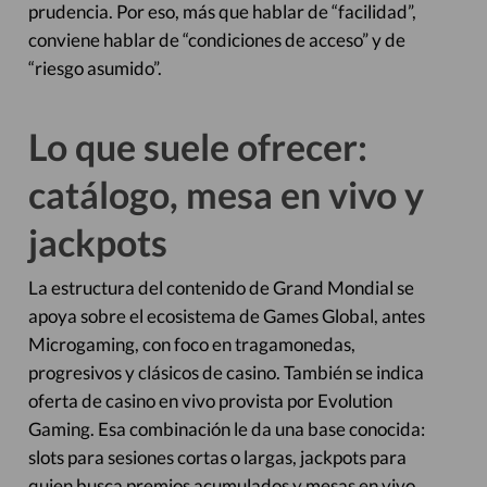
prudencia. Por eso, más que hablar de “facilidad”,
conviene hablar de “condiciones de acceso” y de
“riesgo asumido”.
Lo que suele ofrecer:
catálogo, mesa en vivo y
jackpots
La estructura del contenido de Grand Mondial se
apoya sobre el ecosistema de Games Global, antes
Microgaming, con foco en tragamonedas,
progresivos y clásicos de casino. También se indica
oferta de casino en vivo provista por Evolution
Gaming. Esa combinación le da una base conocida:
slots para sesiones cortas o largas, jackpots para
quien busca premios acumulados y mesas en vivo