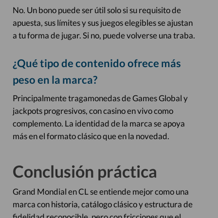
No. Un bono puede ser útil solo si su requisito de
apuesta, sus límites y sus juegos elegibles se ajustan
a tu forma de jugar. Si no, puede volverse una traba.
¿Qué tipo de contenido ofrece más
peso en la marca?
Principalmente tragamonedas de Games Global y
jackpots progresivos, con casino en vivo como
complemento. La identidad de la marca se apoya
más en el formato clásico que en la novedad.
Conclusión práctica
Grand Mondial en CL se entiende mejor como una
marca con historia, catálogo clásico y estructura de
fidelidad reconocible, pero con fricciones que el