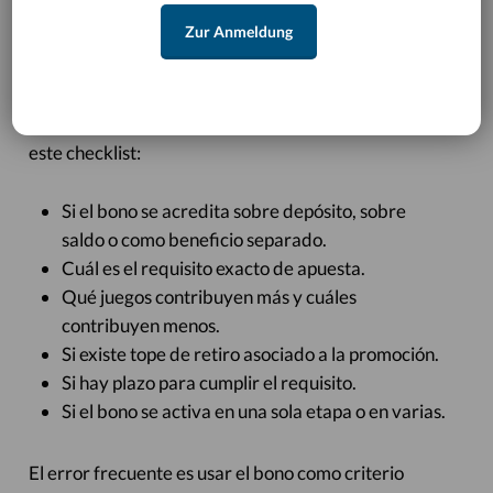
es una diferencia central: un bono con muchas
Zur Anmeldung
condiciones no siempre mejora tu experiencia; a
veces la complica.
Antes de aceptar una promoción, conviene revisar
este checklist:
Si el bono se acredita sobre depósito, sobre
saldo o como beneficio separado.
Cuál es el requisito exacto de apuesta.
Qué juegos contribuyen más y cuáles
contribuyen menos.
Si existe tope de retiro asociado a la promoción.
Si hay plazo para cumplir el requisito.
Si el bono se activa en una sola etapa o en varias.
El error frecuente es usar el bono como criterio