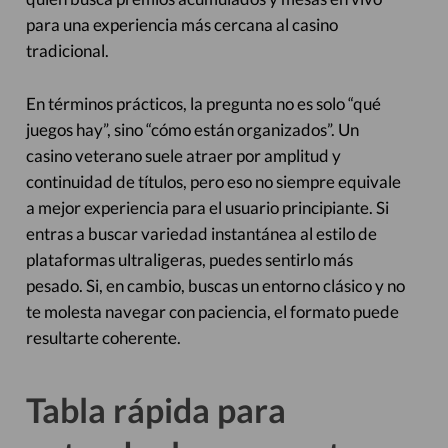
para una experiencia más cercana al casino
tradicional.
En términos prácticos, la pregunta no es solo “qué
juegos hay”, sino “cómo están organizados”. Un
casino veterano suele atraer por amplitud y
continuidad de títulos, pero eso no siempre equivale
a mejor experiencia para el usuario principiante. Si
entras a buscar variedad instantánea al estilo de
plataformas ultraligeras, puedes sentirlo más
pesado. Si, en cambio, buscas un entorno clásico y no
te molesta navegar con paciencia, el formato puede
resultarte coherente.
Tabla rápida para