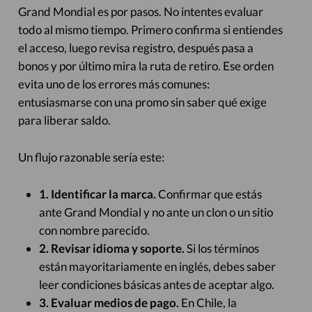
Grand Mondial es por pasos. No intentes evaluar
todo al mismo tiempo. Primero confirma si entiendes
el acceso, luego revisa registro, después pasa a
bonos y por último mira la ruta de retiro. Ese orden
evita uno de los errores más comunes:
entusiasmarse con una promo sin saber qué exige
para liberar saldo.
Un flujo razonable sería este:
1. Identificar la marca.
Confirmar que estás
ante Grand Mondial y no ante un clon o un sitio
con nombre parecido.
2. Revisar idioma y soporte.
Si los términos
están mayoritariamente en inglés, debes saber
leer condiciones básicas antes de aceptar algo.
3. Evaluar medios de pago.
En Chile, la