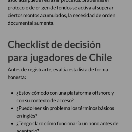
protocolo de origen de fondos se activa al superar
ciertos montos acumulados, la necesidad de orden
documental aumenta.
Checklist de decisión
para jugadores de Chile
Antes de registrarte, evalúa esta lista de forma
honesta:
¿Estoy cómodo con una plataforma offshore y
con su contexto de acceso?
¿Puedo leer sin problema los términos básicos
en inglés?
¿Tengo claro cómo funcionaría un bono antes de
aceptarlo?