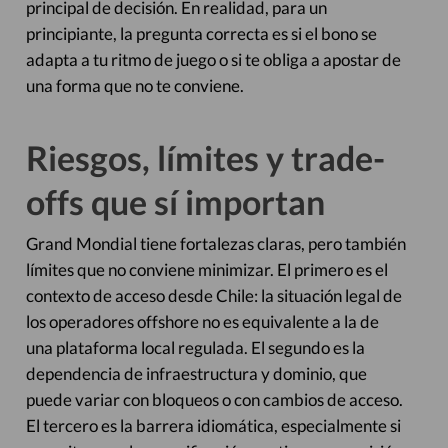
principal de decisión. En realidad, para un
principiante, la pregunta correcta es si el bono se
adapta a tu ritmo de juego o si te obliga a apostar de
una forma que no te conviene.
Riesgos, límites y trade-
offs que sí importan
Grand Mondial tiene fortalezas claras, pero también
límites que no conviene minimizar. El primero es el
contexto de acceso desde Chile: la situación legal de
los operadores offshore no es equivalente a la de
una plataforma local regulada. El segundo es la
dependencia de infraestructura y dominio, que
puede variar con bloqueos o con cambios de acceso.
El tercero es la barrera idiomática, especialmente si