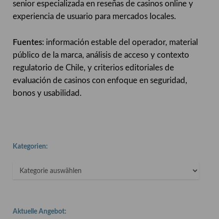
senior especializada en reseñas de casinos online y
experiencia de usuario para mercados locales.
Fuentes:
información estable del operador, material
público de la marca, análisis de acceso y contexto
regulatorio de Chile, y criterios editoriales de
evaluación de casinos con enfoque en seguridad,
bonos y usabilidad.
Kategorien:
Kategorien:
Aktuelle Angebot: