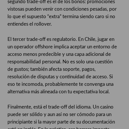
segundo trade-off es el de los bonos: promociones
vistosas pueden venir con condiciones pesadas, por
lo que el supuesto “extra” termina siendo caro si no
entiendes el rollover.
El tercer trade-off es regulatorio. En Chile, jugar en
un operador offshore implica aceptar un entorno de
acceso menos predecible y una capa adicional de
responsabilidad personal. No es solo una cuestión
de gustos; también afecta soporte, pagos,
resolución de disputas y continuidad de acceso. Si
eso te incomoda, probablemente te convenga una
alternativa más alineada con tu expectativa local.
Finalmente, está el trade-off del idioma. Un casino
puede ser sólido y aun así no ser cómodo para un
principiante si la mayor parte de su documentación