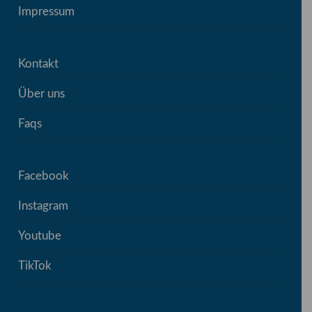
Impressum
Kontakt
Über uns
Faqs
Facebook
Instagram
Youtube
TikTok