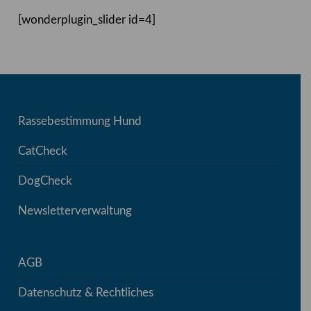
[wonderplugin_slider id=4]
Rassebestimmung Hund
CatCheck
DogCheck
Newsletterverwaltung
AGB
Datenschutz & Rechtliches