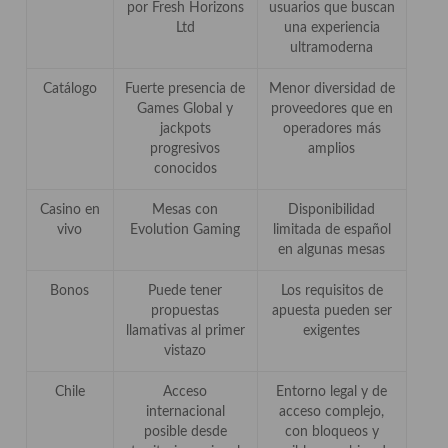
por Fresh Horizons
usuarios que buscan
Ltd
una experiencia
ultramoderna
Catálogo
Fuerte presencia de
Menor diversidad de
Games Global y
proveedores que en
jackpots
operadores más
progresivos
amplios
conocidos
Casino en
Mesas con
Disponibilidad
vivo
Evolution Gaming
limitada de español
en algunas mesas
Bonos
Puede tener
Los requisitos de
propuestas
apuesta pueden ser
llamativas al primer
exigentes
vistazo
Chile
Acceso
Entorno legal y de
internacional
acceso complejo,
posible desde
con bloqueos y