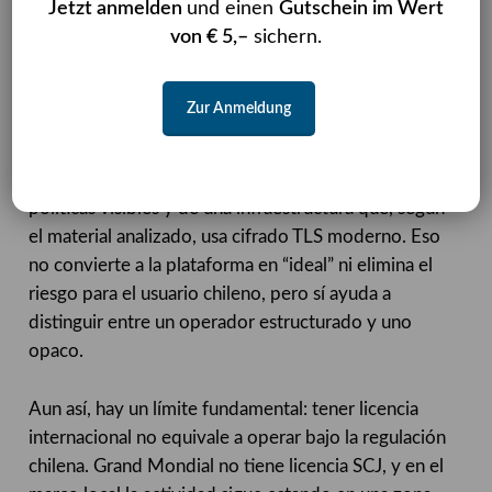
Jetzt anmelden
und einen
Gutschein im Wert
límites de lo que sí se
von € 5,–
sichern.
puede afirmar
Zur Anmeldung
La licencia Kahnawake con estatus de buen estado
tras auditorías recientes es un dato relevante a
favor de la marca. También lo es la existencia de
políticas visibles y de una infraestructura que, según
el material analizado, usa cifrado TLS moderno. Eso
no convierte a la plataforma en “ideal” ni elimina el
riesgo para el usuario chileno, pero sí ayuda a
distinguir entre un operador estructurado y uno
opaco.
Aun así, hay un límite fundamental: tener licencia
internacional no equivale a operar bajo la regulación
chilena. Grand Mondial no tiene licencia SCJ, y en el