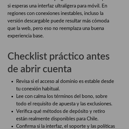
si esperas una interfaz ultraligera para móvil. En
regiones con conexiones inestables, incluso la
versión descargable puede resultar más cómoda
que la web, pero eso no reemplaza una buena
experiencia base.
Checklist práctico antes
de abrir cuenta
Revisa si el acceso al dominio es estable desde
tu conexión habitual.
Lee con calma los términos del bono, sobre
todo el requisito de apuesta y las exclusiones.
Verifica qué métodos de depósito y retiro
están realmente disponibles para Chile.
Confirma si la interfaz, el soporte y las políticas