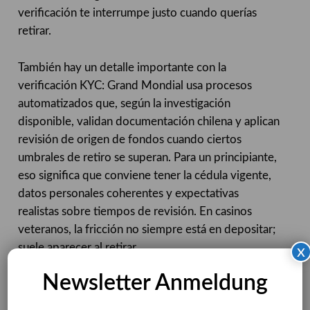
verificación te interrumpe justo cuando querías
retirar.
También hay un detalle importante con la
verificación KYC: Grand Mondial usa procesos
automatizados que, según la investigación
disponible, validan documentación chilena y aplican
revisión de origen de fondos cuando ciertos
umbrales de retiro se superan. Para un principiante,
eso significa que conviene tener la cédula vigente,
datos personales coherentes y expectativas
realistas sobre tiempos de revisión. En casinos
veteranos, la fricción no siempre está en depositar;
suele aparecer al retirar.
x
Newsletter Anmeldung
Seguridad, licencia y