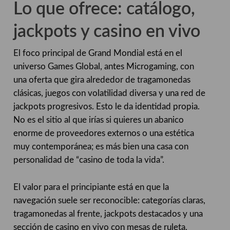
Lo que ofrece: catálogo,
jackpots y casino en vivo
El foco principal de Grand Mondial está en el
universo Games Global, antes Microgaming, con
una oferta que gira alrededor de tragamonedas
clásicas, juegos con volatilidad diversa y una red de
jackpots progresivos. Esto le da identidad propia.
No es el sitio al que irías si quieres un abanico
enorme de proveedores externos o una estética
muy contemporánea; es más bien una casa con
personalidad de “casino de toda la vida”.
El valor para el principiante está en que la
navegación suele ser reconocible: categorías claras,
tragamonedas al frente, jackpots destacados y una
sección de casino en vivo con mesas de ruleta,