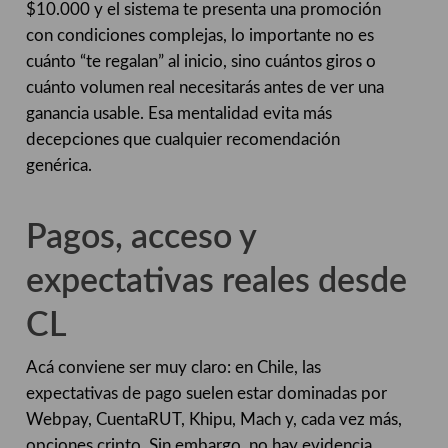
$10.000 y el sistema te presenta una promoción
con condiciones complejas, lo importante no es
cuánto “te regalan” al inicio, sino cuántos giros o
cuánto volumen real necesitarás antes de ver una
ganancia usable. Esa mentalidad evita más
decepciones que cualquier recomendación
genérica.
Pagos, acceso y
expectativas reales desde
CL
Acá conviene ser muy claro: en Chile, las
expectativas de pago suelen estar dominadas por
Webpay, CuentaRUT, Khipu, Mach y, cada vez más,
opciones cripto. Sin embargo, no hay evidencia