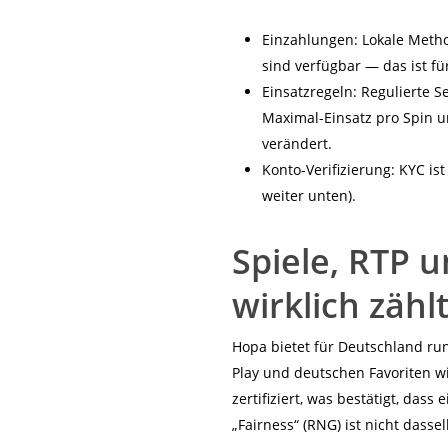
Einzahlungen: Lokale Metho
sind verfügbar — das ist fü
Einsatzregeln: Regulierte S
Maximal-Einsatz pro Spin 
verändert.
Konto-Verifizierung: KYC is
weiter unten).
Spiele, RTP 
wirklich zähl
Hopa bietet für Deutschland run
Play und deutschen Favoriten w
zertifiziert, was bestätigt, dass
„Fairness“ (RNG) ist nicht dass