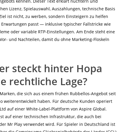
ngebots kennen. Dieser Text erklärt nüchtern und
achen Lizenz, Spielauswahl, Auszahlungen, technische Basis
Ziel ist nicht, zu werben, sondern Einsteigern zu helfen
Erwartungen passt — inklusive typischer Fallstricke wie
eme oder variable RTP-Einstellungen. Am Ende steht eine
 Vor- und Nachteilen, damit du ohne Marketing-Floskeln
er steckt hinter Hopa
ie rechtliche Lage?
 Marken, die sich aus einem frühen Rubbellos-Angebot seit
no weiterentwickelt haben. Für deutsche Kunden operiert
d auf einer White-Label-Plattform von Aspire Global.
st auf einer technischen Infrastruktur, die auch bei
er Mr Play verwendet wird. Für Spieler in Deutschland ist
 über die Gemeinsame Glücksspielbehörde der Länder (GGL)