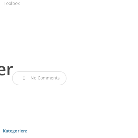
Toolbox
myFERAGEN
er
No Comments
Kategorien: