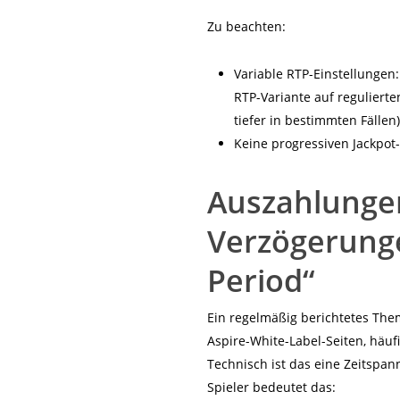
Zu beachten:
Variable RTP-Einstellungen:
RTP-Variante auf regulierte
tiefer in bestimmten Fällen
Keine progressiven Jackpot-
Auszahlungen
Verzögerung
Period“
Ein regelmäßig berichtetes The
Aspire-White-Label-Seiten, häufi
Technisch ist das eine Zeitspan
Spieler bedeutet das: