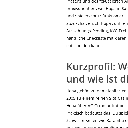
Präsenz und des fokussierten A
praxisorientiert, wie Hopa in S
und Spielerschutz funktioniert. 
abzuschätzen, ob Hopa zu ihren 
Auszahlungs-Pending, KYC-Probl
handliche Checkliste mit klaren
entscheiden kannst.
Kurzprofil: W
und wie ist d
Hopa gehört zu den etablierten
2005 zu einem reinen Slot-Casi
Hopa über AG Communications Lt
Praktisch bedeutet das: Du spiel
Schwesterseiten wie Karamba od
relevant, dass die Regulierung