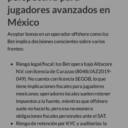
jugadores avanzados en
México
Aceptar bonos en un operador offshore como Ice
Bet implica decisiones conscientes sobre varios
frentes:
Riesgo legal/fiscal: Ice Bet opera bajo Altacore
N.V. con licencia de Curazao (8048/JAZ2019-
049). No cuenta con licencia SEGOB, lo que
tiene implicaciones fiscales para jugadores
mexicanos: operadores locales suelen retener
impuestos a la fuente, mientras que offshore
suele no hacerlo, pero eso no exonera
obligaciones fiscales personales ante el SAT.
Riesgo de retención por KYC y auditorías: la