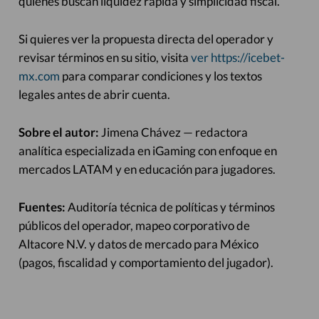
quienes buscan liquidez rápida y simplicidad fiscal.
Si quieres ver la propuesta directa del operador y
revisar términos en su sitio, visita
ver https://icebet-
mx.com
para comparar condiciones y los textos
legales antes de abrir cuenta.
Sobre el autor:
Jimena Chávez — redactora
analítica especializada en iGaming con enfoque en
mercados LATAM y en educación para jugadores.
Fuentes:
Auditoría técnica de políticas y términos
públicos del operador, mapeo corporativo de
Altacore N.V. y datos de mercado para México
(pagos, fiscalidad y comportamiento del jugador).