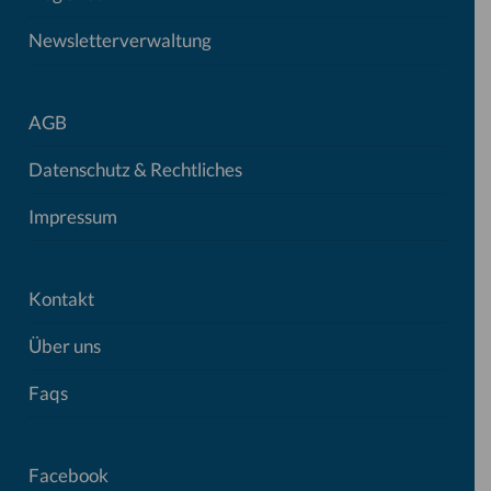
Newsletterverwaltung
AGB
Datenschutz & Rechtliches
Impressum
Kontakt
Über uns
Faqs
Facebook