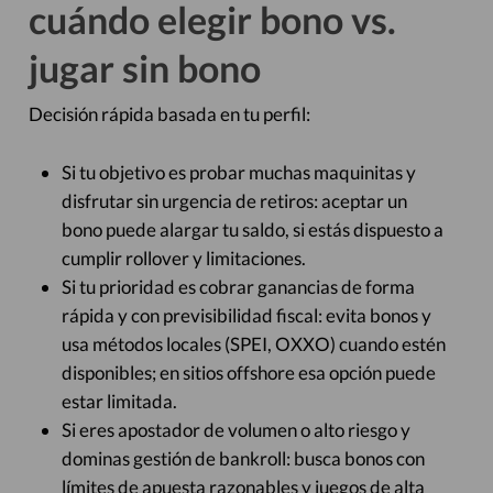
cuándo elegir bono vs.
jugar sin bono
Decisión rápida basada en tu perfil:
Si tu objetivo es probar muchas maquinitas y
disfrutar sin urgencia de retiros: aceptar un
bono puede alargar tu saldo, si estás dispuesto a
cumplir rollover y limitaciones.
Si tu prioridad es cobrar ganancias de forma
rápida y con previsibilidad fiscal: evita bonos y
usa métodos locales (SPEI, OXXO) cuando estén
disponibles; en sitios offshore esa opción puede
estar limitada.
Si eres apostador de volumen o alto riesgo y
dominas gestión de bankroll: busca bonos con
límites de apuesta razonables y juegos de alta