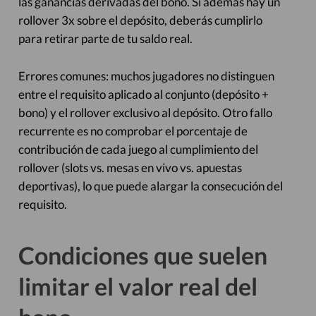
las ganancias derivadas del bono. Si además hay un
rollover 3x sobre el depósito, deberás cumplirlo
para retirar parte de tu saldo real.
Errores comunes: muchos jugadores no distinguen
entre el requisito aplicado al conjunto (depósito +
bono) y el rollover exclusivo al depósito. Otro fallo
recurrente es no comprobar el porcentaje de
contribución de cada juego al cumplimiento del
rollover (slots vs. mesas en vivo vs. apuestas
deportivas), lo que puede alargar la consecución del
requisito.
Condiciones que suelen
limitar el valor real del