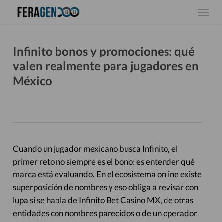
Skip
Menu
to
main
content
Infinito bonos y promociones: qué
valen realmente para jugadores en
México
Cuando un jugador mexicano busca Infinito, el
primer reto no siempre es el bono: es entender qué
marca está evaluando. En el ecosistema online existe
superposición de nombres y eso obliga a revisar con
lupa si se habla de Infinito Bet Casino MX, de otras
entidades con nombres parecidos o de un operador