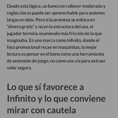
Desde esta lógica, un bono con rollover moderado y
reglas claras puede ser aprovechable para sesiones
largas en slots. Pero si la promesa se enfoca en
“dinero gratis” y no en la estructura del uso, el
jugador termina asumiendo más fricción de la que
imaginaba. En una marca como Infinito, donde el
foco promocional recae en maquinitas, la mejor
lectura es pensar en el bono como una herramienta
de extensión de juego, no como una vía para extraer
valor seguro.
Lo que sí favorece a
Infinito y lo que conviene
mirar con cautela