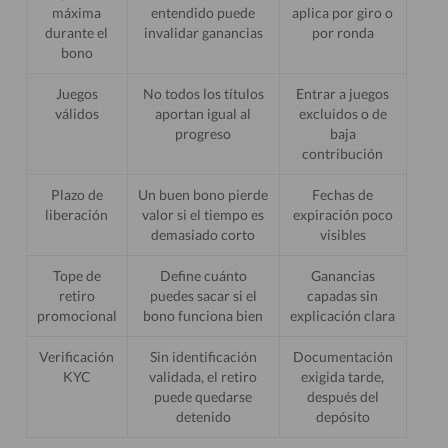
máxima
entendido puede
aplica por giro o
durante el
invalidar ganancias
por ronda
bono
Juegos
No todos los títulos
Entrar a juegos
válidos
aportan igual al
excluidos o de
progreso
baja
contribución
Plazo de
Un buen bono pierde
Fechas de
liberación
valor si el tiempo es
expiración poco
demasiado corto
visibles
Tope de
Define cuánto
Ganancias
retiro
puedes sacar si el
capadas sin
promocional
bono funciona bien
explicación clara
Verificación
Sin identificación
Documentación
KYC
validada, el retiro
exigida tarde,
puede quedarse
después del
detenido
depósito