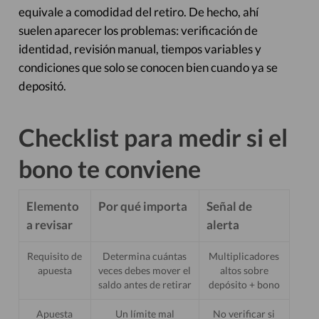
equivale a comodidad del retiro. De hecho, ahí
suelen aparecer los problemas: verificación de
identidad, revisión manual, tiempos variables y
condiciones que solo se conocen bien cuando ya se
depositó.
Checklist para medir si el
bono te conviene
Elemento
Por qué importa
Señal de
a revisar
alerta
Requisito de
Determina cuántas
Multiplicadores
apuesta
veces debes mover el
altos sobre
saldo antes de retirar
depósito + bono
Apuesta
Un límite mal
No verificar si