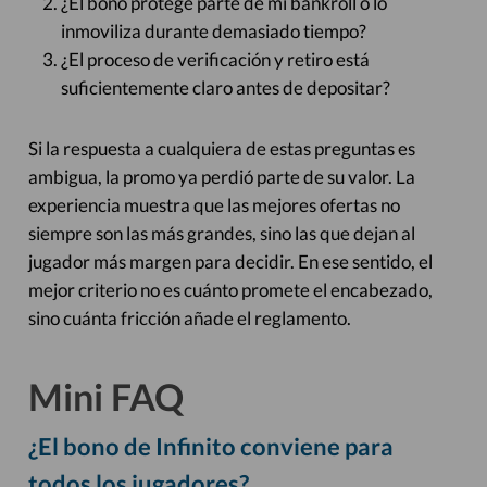
¿El bono protege parte de mi bankroll o lo
inmoviliza durante demasiado tiempo?
¿El proceso de verificación y retiro está
suficientemente claro antes de depositar?
Si la respuesta a cualquiera de estas preguntas es
ambigua, la promo ya perdió parte de su valor. La
experiencia muestra que las mejores ofertas no
siempre son las más grandes, sino las que dejan al
jugador más margen para decidir. En ese sentido, el
mejor criterio no es cuánto promete el encabezado,
sino cuánta fricción añade el reglamento.
Mini FAQ
¿El bono de Infinito conviene para
todos los jugadores?