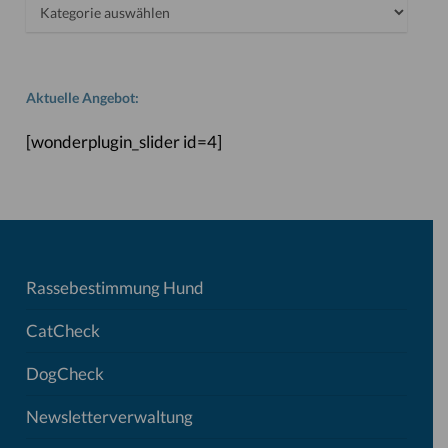
Kategorien:
Aktuelle Angebot:
[wonderplugin_slider id=4]
Rassebestimmung Hund
CatCheck
DogCheck
Newsletterverwaltung