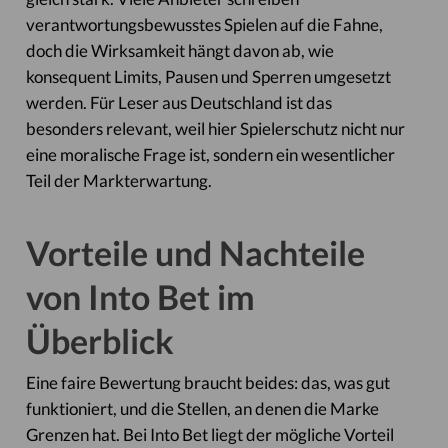
verantwortungsbewusstes Spielen auf die Fahne,
doch die Wirksamkeit hängt davon ab, wie
konsequent Limits, Pausen und Sperren umgesetzt
werden. Für Leser aus Deutschland ist das
besonders relevant, weil hier Spielerschutz nicht nur
eine moralische Frage ist, sondern ein wesentlicher
Teil der Markterwartung.
Vorteile und Nachteile
von Into Bet im
Überblick
Eine faire Bewertung braucht beides: das, was gut
funktioniert, und die Stellen, an denen die Marke
Grenzen hat. Bei Into Bet liegt der mögliche Vorteil