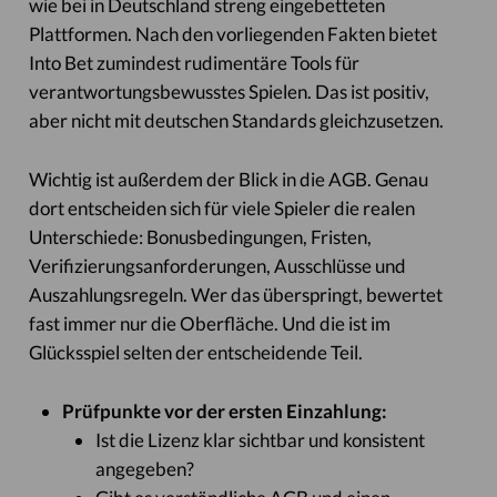
wie bei in Deutschland streng eingebetteten
Plattformen. Nach den vorliegenden Fakten bietet
Into Bet zumindest rudimentäre Tools für
verantwortungsbewusstes Spielen. Das ist positiv,
aber nicht mit deutschen Standards gleichzusetzen.
Wichtig ist außerdem der Blick in die AGB. Genau
dort entscheiden sich für viele Spieler die realen
Unterschiede: Bonusbedingungen, Fristen,
Verifizierungsanforderungen, Ausschlüsse und
Auszahlungsregeln. Wer das überspringt, bewertet
fast immer nur die Oberfläche. Und die ist im
Glücksspiel selten der entscheidende Teil.
Prüfpunkte vor der ersten Einzahlung:
Ist die Lizenz klar sichtbar und konsistent
angegeben?