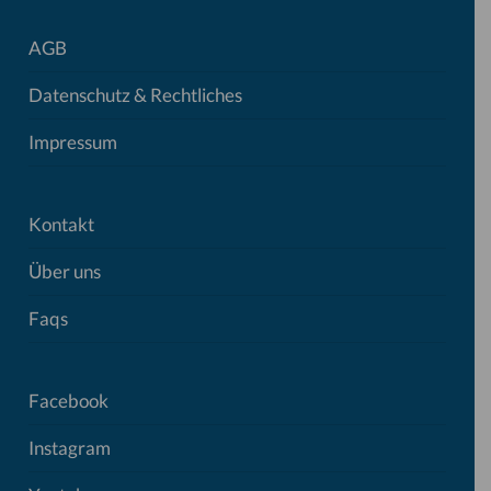
AGB
Datenschutz & Rechtliches
Impressum
Kontakt
Über uns
Faqs
Facebook
Instagram