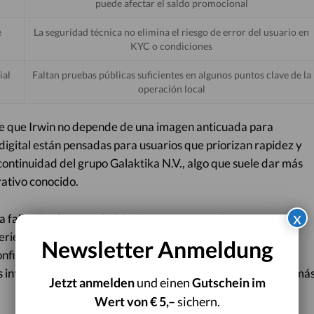
puede afectar el saldo promocional
e
La seguridad técnica no elimina el riesgo de error del usuario en
KYC o condiciones
ial
Faltan pruebas públicas suficientes en algunos puntos clave de la
operación local
 de que Irwin no depende de una imagen anticuada para
 digital están pensadas para usuarios que priorizan rapidez y
 continuidad del grupo Galaktika N.V., algo que suele dar más
rativo conocido.
x
la falla, sino la suma de fricciones pequeñas. Para un
riencia más exigente de lo esperado: verificación estricta,
Newsletter Anmeldung
nfirmar con precisión qué ocurre al depositar y retirar.
nternacionales, la claridad para el usuario local debe ser má
Jetzt anmelden
und einen
Gutschein im
Wert von € 5,–
sichern.