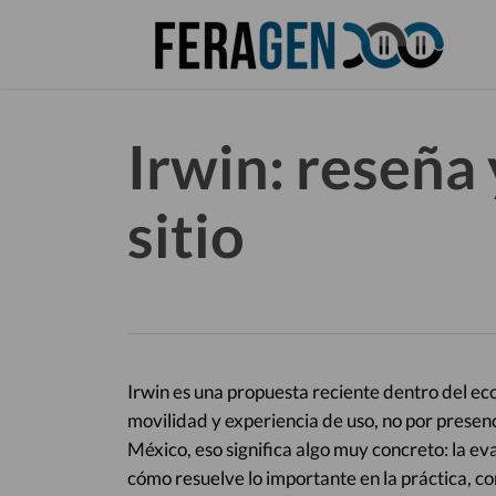
Skip
to
main
content
Irwin: reseña 
sitio
Irwin es una propuesta reciente dentro del e
movilidad y experiencia de uso, no por presenci
México, eso significa algo muy concreto: la ev
cómo resuelve lo importante en la práctica, co