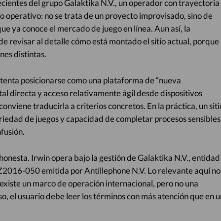
cientes del grupo Galaktika N.V., un operador con trayectoria
o operativo: no se trata de un proyecto improvisado, sino de
ue ya conoce el mercado de juego en línea. Aun así, la
e revisar al detalle cómo está montado el sitio actual, porque
nes distintas.
intenta posicionarse como una plataforma de “nueva
tal directa y acceso relativamente ágil desde dispositivos
onviene traducirla a criterios concretos. En la práctica, un siti
variedad de juegos y capacidad de completar procesos sensibles
fusión.
onesta. Irwin opera bajo la gestión de Galaktika N.V., entidad
Z2016-050 emitida por Antillephone N.V. Lo relevante aquí no
: existe un marco de operación internacional, pero no una
eso, el usuario debe leer los términos con más atención que en u