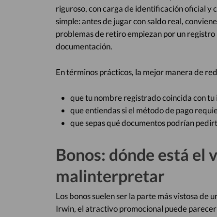
riguroso, con carga de identificación oficial y
simple: antes de jugar con saldo real, convie
problemas de retiro empiezan por un registro 
documentación.
En términos prácticos, la mejor manera de redu
que tu nombre registrado coincida con tu i
que entiendas si el método de pago requie
que sepas qué documentos podrían pedirte
Bonos: dónde está el v
malinterpretar
Los bonos suelen ser la parte más vistosa de u
Irwin, el atractivo promocional puede parecer f