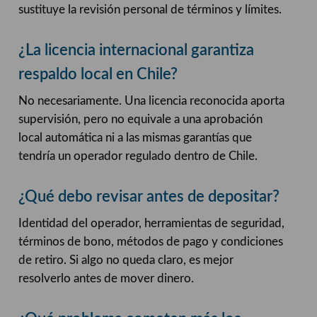
sustituye la revisión personal de términos y límites.
¿La licencia internacional garantiza
respaldo local en Chile?
No necesariamente. Una licencia reconocida aporta
supervisión, pero no equivale a una aprobación
local automática ni a las mismas garantías que
tendría un operador regulado dentro de Chile.
¿Qué debo revisar antes de depositar?
Identidad del operador, herramientas de seguridad,
términos de bono, métodos de pago y condiciones
de retiro. Si algo no queda claro, es mejor
resolverlo antes de mover dinero.