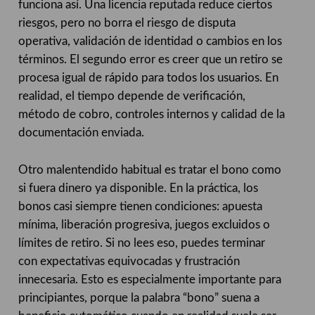
funciona así. Una licencia reputada reduce ciertos
riesgos, pero no borra el riesgo de disputa
operativa, validación de identidad o cambios en los
términos. El segundo error es creer que un retiro se
procesa igual de rápido para todos los usuarios. En
realidad, el tiempo depende de verificación,
método de cobro, controles internos y calidad de la
documentación enviada.
Otro malentendido habitual es tratar el bono como
si fuera dinero ya disponible. En la práctica, los
bonos casi siempre tienen condiciones: apuesta
mínima, liberación progresiva, juegos excluidos o
límites de retiro. Si no lees eso, puedes terminar
con expectativas equivocadas y frustración
innecesaria. Esto es especialmente importante para
principiantes, porque la palabra “bono” suena a