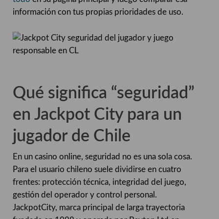
información con tus propias prioridades de uso.
Qué significa “seguridad”
en Jackpot City para un
jugador de Chile
En un casino online, seguridad no es una sola cosa.
Para el usuario chileno suele dividirse en cuatro
frentes: protección técnica, integridad del juego,
gestión del operador y control personal.
JackpotCity, marca principal de larga trayectoria