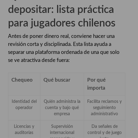
depositar: lista práctica
para jugadores chilenos
Antes de poner dinero real, conviene hacer una
revisión corta y disciplinada. Esta lista ayuda a
separar una plataforma ordenada de una que solo
se ve atractiva desde fuera:
Chequeo
Qué buscar
Por qué
importa
Identidad del
Quién administra la
Facilita reclamos y
operador
cuenta y bajo qué
seguimiento
empresa
administrativo
Licencias y
Supervisión
Da señales de
auditorías
internacional
control y de juego