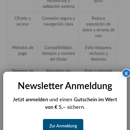
reconocida y
justo
validación externa
Cifrado y
Conexión segura y
Reduce
acceso
navegación clara
exposición de
datos y errores de
uso
Métodos de
Compatibilidad,
Evita bloqueos,
pago
tiempos y nombre
rechazos y
del titular
demoras
Términos de
Requisitos de
Evita confundir
x
bono
apuesta, límites y
saldo promocional
vencimiento
con saldo
Newsletter Anmeldung
retirable
Jetzt anmelden
und einen
Gutschein im Wert
Herramientas
Límites, pausas y
Ayuda al juego
de control
cierre de sesión
responsable y al
von € 5,–
sichern.
autocuidado
Zur Anmeldung
En Chile, además, tiene sentido revisar si el método