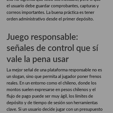
el usuario debe guardar comprobantes, capturas y
correos importantes. La buena práctica es tener
orden administrativo desde el primer depósito.
Juego responsable:
señales de control que sí
vale la pena usar
La mejor señal de una plataforma responsable no es
un slogan, sino que permita al jugador poner frenos
reales. En un entorno como el chileno, donde los
montos suelen expresarse en pesos chilenos y el
flujo de pago puede ser muy ágil, los límites de
depósito y de tiempo de sesión son herramientas
clave. Si un usuario decide jugar con un presupuesto