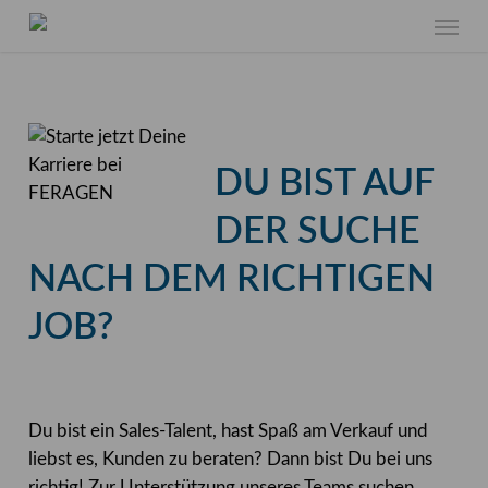
Skip
Menu
to
main
content
DU BIST AUF
DER SUCHE
NACH DEM RICHTIGEN
JOB?
Du bist ein Sales-Talent, hast Spaß am Verkauf und
liebst es, Kunden zu beraten? Dann bist Du bei uns
richtig! Zur Unterstützung unseres Teams suchen